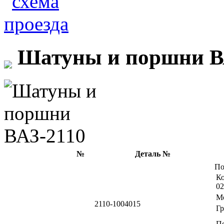
Шатуны и поршни В
№
Деталь №
По
Ко
02
М
2110-1004015
Г
П