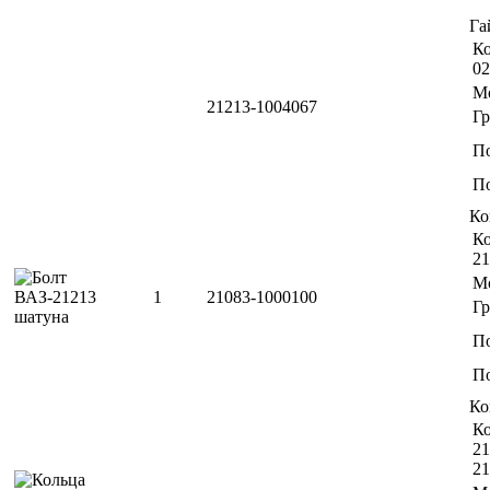
Га
Ко
02
М
21213-1004067
Г
П
По
Ко
Ко
21
М
1
21083-1000100
Г
П
По
Ко
Ко
21
21