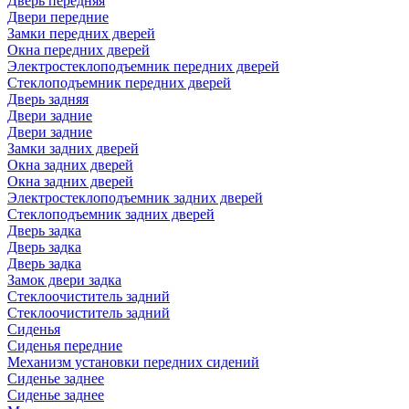
Дверь передняя
Двери передние
Замки передних дверей
Окна передних дверей
Электростеклоподъемник передних дверей
Стеклоподъемник передних дверей
Дверь задняя
Двери задние
Двери задние
Замки задних дверей
Окна задних дверей
Окна задних дверей
Электростеклоподъемник задних дверей
Стеклоподъемник задних дверей
Дверь задка
Дверь задка
Дверь задка
Замок двери задка
Стеклоочиститель задний
Стеклоочиститель задний
Сиденья
Сиденья передние
Механизм установки передних сидений
Сиденье заднее
Сиденье заднее