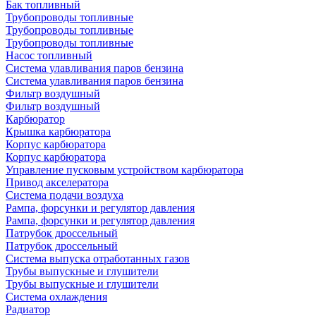
Бак топливный
Трубопроводы топливные
Трубопроводы топливные
Трубопроводы топливные
Насос топливный
Система улавливания паров бензина
Система улавливания паров бензина
Фильтр воздушный
Фильтр воздушный
Карбюратор
Крышка карбюратора
Корпус карбюратора
Корпус карбюратора
Управление пусковым устройством карбюратора
Привод акселератора
Система подачи воздуха
Рампа, форсунки и регулятор давления
Рампа, форсунки и регулятор давления
Патрубок дроссельный
Патрубок дроссельный
Система выпуска отработанных газов
Трубы выпускные и глушители
Трубы выпускные и глушители
Система охлаждения
Радиатор