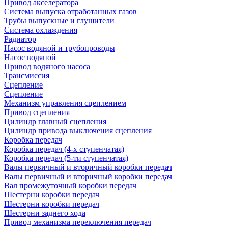
Привод акселератора
Система выпуска отработанных газов
Трубы выпускные и глушители
Система охлаждения
Радиатор
Насос водяной и трубопроводы
Насос водяной
Привод водяного насоса
Трансмиссия
Сцепление
Сцепление
Механизм управления сцеплением
Привод сцепления
Цилиндр главный сцепления
Цилиндр привода выключения сцепления
Коробка передач
Коробка передач (4-х ступенчатая)
Коробка передач (5-ти ступенчатая)
Валы первичный и вторичный коробки передач
Валы первичный и вторичный коробки передач
Вал промежуточный коробки передач
Шестерни коробки передач
Шестерни коробки передач
Шестерни заднего хода
Привод механизма переключения передач