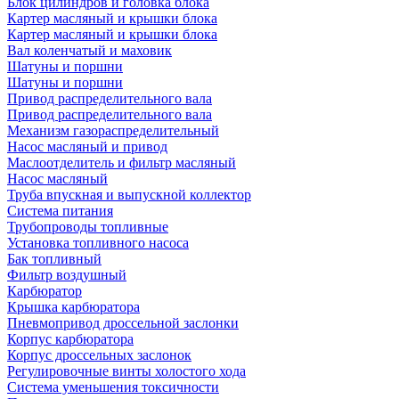
Блок цилиндров и головка блока
Картер масляный и крышки блока
Картер масляный и крышки блока
Вал коленчатый и маховик
Шатуны и поршни
Шатуны и поршни
Привод распределительного вала
Привод распределительного вала
Механизм газораспределительный
Насос масляный и привод
Маслоотделитель и фильтр масляный
Насос масляный
Труба впускная и выпускной коллектор
Система питания
Трубопроводы топливные
Установка топливного насоса
Бак топливный
Фильтр воздушный
Карбюратор
Крышка карбюратора
Пневмопривод дроссельной заслонки
Корпус карбюратора
Корпус дроссельных заслонок
Регулировочные винты холостого хода
Система уменьшения токсичности