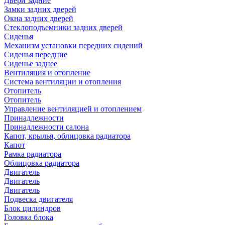
Двери задние
Замки задних дверей
Окна задних дверей
Стеклоподъемники задних дверей
Сиденья
Механизм установки передних сидений
Сиденья передние
Сиденье заднее
Вентиляция и отопление
Система вентиляции и отопления
Отопитель
Отопитель
Управление вентиляцией и отоплением
Принадлежности
Принадлежности салона
Капот, крылья, облицовка радиатора
Капот
Рамка радиатора
Облицовка радиатора
Двигатель
Двигатель
Двигатель
Подвеска двигателя
Блок цилиндров
Головка блока