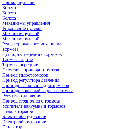
Привод рулевой
Колеса
Колеса
Колеса
Механизмы управления
Управление рулевое
Механизм рулевой
Механизм рулевой
Редуктор рулевого механизма
Тормоза
Суппорты передних тормозов
Тормоза задние
Тормоза передние
Элементы привода тормозов
Привод гидротормозов
Привод регулятора давления
Цилиндр главный гидротормозов
Цилиндр колесный заднего тормоза
Регулятор давления
Привод стояночного тормоза
Усилитель вакуумный тормозов
Педаль тормоза
Электрооборудование
Электрооборудование
Генератор