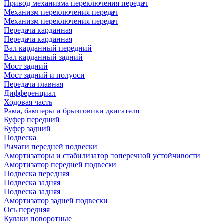
Привод механизма переключения передач
Механизм переключения передач
Механизм переключения передач
Передача карданная
Передача карданная
Вал карданный передний
Вал карданный задний
Мост задний
Мост задний и полуоси
Передача главная
Дифференциал
Ходовая часть
Рама, бамперы и брызговики двигателя
Буфер передний
Буфер задний
Подвеска
Рычаги передней подвески
Амортизаторы и стабилизатор поперечной устойчивости
Амортизатор передней подвески
Подвеска передняя
Подвеска задняя
Подвеска задняя
Амортизатор задней подвески
Ось передняя
Кулаки поворотные