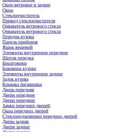
Окно ветровое и заднее
Окна
Стеклоочиститель
Привод стеклоочистителя
Омыватель ветрового стекла
Омыватель ветрового стекла
Передок кузова
Панель приборов
Ящик вещевой
Элементы внутренние передние
Щиток передка
Брызговики
Боковина кузова
Элементы внутренние задние
Задок кузова
Крышка багажника
Дверь передняя
Двери передние
Двери передние
Замки передних дверей
Окна передних дверей
Стеклоподъемники передних дверей
Дверь задняя
Двери задние