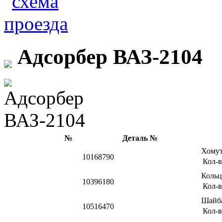
Адсорбер ВАЗ-2104
№
Деталь №
Хому
10168790
Кол-в
Кольц
10396180
Кол-в
Шайб
10516470
Кол-в