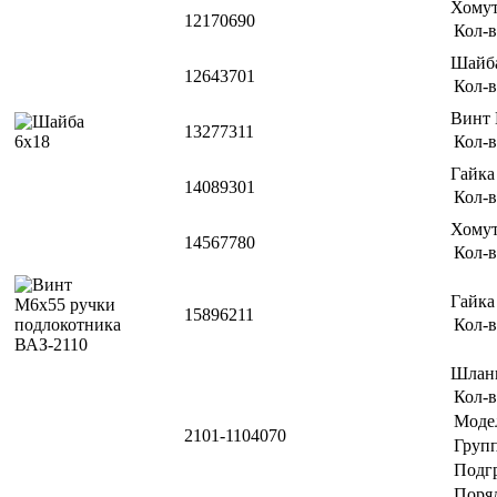
Хомут
12170690
Кол-в
Шайб
12643701
Кол-в
Винт
13277311
Кол-в
Гайка
14089301
Кол-в
Хомут
14567780
Кол-в
Гайк
15896211
Кол-в
Шлан
Кол-в
Моде
2101-1104070
Груп
Подг
Поря