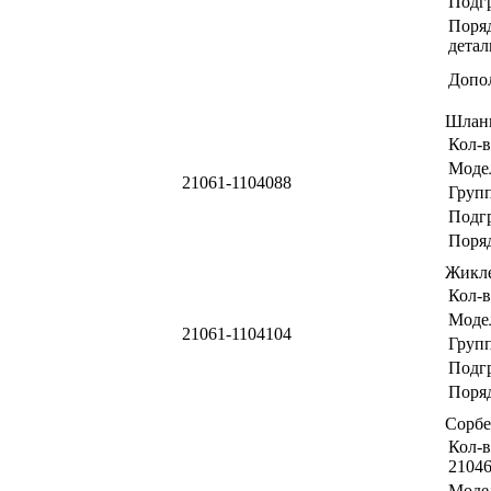
Подг
Поря
детал
Допо
Шлан
Кол-в
Моде
21061-1104088
Груп
Подг
Поря
Жикл
Кол-в
Моде
21061-1104104
Груп
Подг
Поря
Сорб
Кол-в
21046
Моде