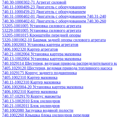
740.30-1000302-71 Агрегат силовой
740.11-1000409-23 Двигатель с оборудованием
740.11-1000459-23 Двигатель с оборудованием
740.31-1000402-01 Двигатель с оборудованием 740.31-240
740.30-1000402-61 Двигатель с оборудованием 740.30-260
53205-1001005 Установка силового агрегата
53229-1001005 Установка силового агрегата
53205-1001015 Кронштейн передней опоры
5320-1001062-10 Башмак задней опоры силового агрегата
7406.1002003 Установка картера агрегатов
7406.1002320 Картер агрегатов
740.21-1002004 Установка картера маховика
740.13-1002004 Установка картера маховика
740.1029114 Шестерня, ведущая привода распределительного в
7405.1029120 Шестерня, ведомая привода топливного насоса
740.1029175 Корпус заднего подшипника
7405.1002310 Картер маховика
740.11-1002310 Картер маховика
7406.1002004-20 Установка картера маховика
7406.1002310 Картер маховика
740.37-1029170 Корпус манжеты
740.13-1002010 Блок цилиндров
740.21-1002011 Блок цилиндров
740.1002080 Заглушка водяной полости
740.1002260 Крышка блока цилиндров передняя