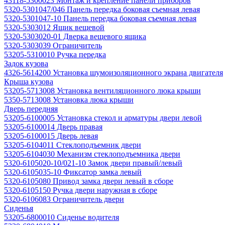
43118-5300023 Монтаж и крепление панели приборов
5320-5301047/046 Панель передка боковая съемная левая
5320-5301047-10 Панель передка боковая съемная левая
5320-5303012 Ящик вещевой
5320-5303020-01 Дверка вещевого ящика
5320-5303039 Ограничитель
53205-5310010 Ручка передка
Задок кузова
4326-5614200 Установка шумоизоляционного экрана двигателя
Крыша кузова
53205-5713008 Установка вентиляционного люка крыши
5350-5713008 Установка люка крыши
Дверь передняя
53205-6100005 Установка стекол и арматуры двери левой
53205-6100014 Дверь правая
53205-6100015 Дверь левая
53205-6104011 Стеклоподъемник двери
53205-6104030 Механизм стеклоподъемника двери
5320-6105020-10/021-10 Замок двери правый/левый
5320-6105035-10 Фиксатор замка левый
5320-6105080 Привод замка двери левый в сборе
5320-6105150 Ручка двери наружная в сборе
5320-6106083 Ограничитель двери
Сиденья
53205-6800010 Сиденье водителя