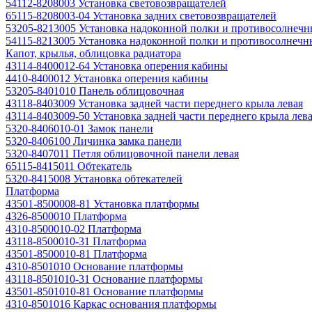
54112-8208003 Установка световозвращателей
65115-8208003-04 Установка задних световозвращателей
53205-8213005 Установка надоконной полки и противосолнечн
54115-8213005 Установка надоконной полки и противосолнечн
Капот, крылья, облицовка радиатора
43114-8400012-64 Установка оперения кабины
4410-8400012 Установка оперения кабины
53205-8401010 Панель облицовочная
43118-8403009 Установка задней части переднего крыла левая
43114-8403009-50 Установка задней части переднего крыла лев
5320-8406010-01 Замок панели
5320-8406100 Личинка замка панели
5320-8407011 Петля облицовочной панели левая
65115-8415011 Обтекатель
5320-8415008 Установка обтекателей
Платформа
43501-8500008-81 Установка платформы
4326-8500010 Платформа
4310-8500010-02 Платформа
43118-8500010-31 Платформа
43501-8500010-81 Платформа
4310-8501010 Основание платформы
43118-8501010-31 Основание платформы
43501-8501010-81 Основание платформы
4310-8501016 Каркас основания платформы