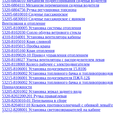
5320-6804010 Механизм подрессоривания сиденья водителя
5320-6804111 Механизм перемещения сиденья водителя
5320-6804756 Ручка регулировки торсиона
53205-6810010 Сиденье пассажирское
53205-6830010 Сиденье пассажирское с ящиком
Вентиляция и отопление
53205-8100005 Установка системы отопления
5320-8102030 Сопло обдува ветрового стекла
4310-8104001 Установка вентилятора кабины
5320-8105010 Кран сливной
5320-8105015 Пробка крана
5320-8105160 Кран отопления
5320-8109020-10 Привод управления отоплением
5320-8118027 Улитка вентилятора с распределителем левая
5320-8118069 Колесо рабочее с электродвигателем
53205-8106001 Установка подогревателя 15.8106
53205-8106002 Установка топливного бачка и топливопроводов
53215-8106001 Установка подогревателя ПЖД-12Б
53215-8106002 Установка топливного бачка и топливопроводо
Принадлежности
53205-8201002 Установка зеркал заднего вида
5320-8202200\201 Ручка правая\левая
5320-8203010-01 Пепельница в сборе
5320-8204011\10 Козырек противосолнечный с обивкой левый\
53212-8208001 Установка световозвращателей на кабине