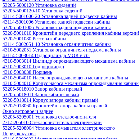
53205-5000120 Установка сидений
53205-5000120-10 Установка сидений
43114-5001006-20 Установка задней подвески кабины
43114-5001006 Установка задней подвески кабины
53205-5001006 Установка задней подвески кабины
5320-5001010 Кронштейн переднего крепления кабины верхни
5320-5001080 Рессора кабины
43114-5002051-10 Установка ограничителя кабины
4310-5002051 Установка ограничителя подъема кабины
43114-5003014 Гидроцилиндр МОК в сб.
4310-5003014 Цилиндр опрокидывающего механизма кабины
4310-5003010 Гидроцилиндр
4310-5003038 Поршень
4310-5004010 Насос опрокидывающего механизма кабины
4310-5004016 Корпус насоса механизма опрокидывания кабины 
53205-5018010 Запор кабины правый
53205-5018011 Запор кабины левый
5320-5018014 Корпус запора кабины правый
5320-5018060 Кронштейн запора кабины правый
Окно ветровое и заднее
53205-5205001 Установка стеклоочистителя
271.5205010 Стеклоочиститель электрический
53205-5208004 Установка омывателя электрического
Передок кузова