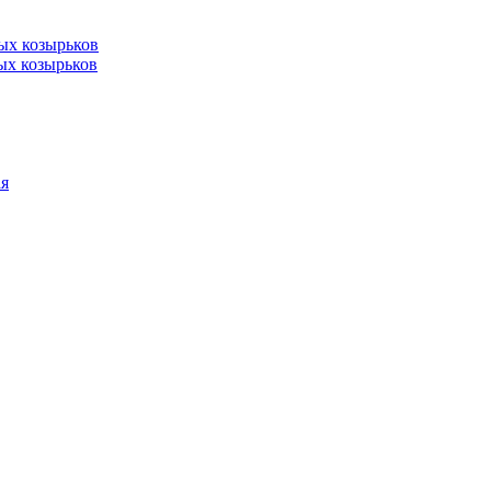
ых козырьков
ых козырьков
ая