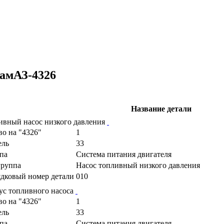
амАЗ-4326
Название детали
ивный насос низкого давления
во на "4326"
1
ель
33
па
Cистема питания двигателя
руппа
Насос топливный низкого давления
дковый номер детали
010
ус топливного насоса
во на "4326"
1
ель
33
па
Cистема питания двигателя