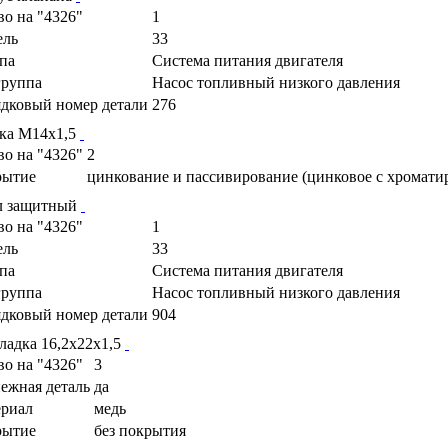
во на "4326"
1
ель
33
па
Cистема питания двигателя
руппа
Насос топливный низкого давления
дковый номер детали
276
ка М14х1,5
во на "4326"
2
рытие
цинкование и пассивирование (цинковое с хромати
л защитный
во на "4326"
1
ель
33
па
Cистема питания двигателя
руппа
Насос топливный низкого давления
дковый номер детали
904
ладка 16,2х22х1,5
во на "4326"
3
ежная деталь
да
риал
медь
рытие
без покрытия