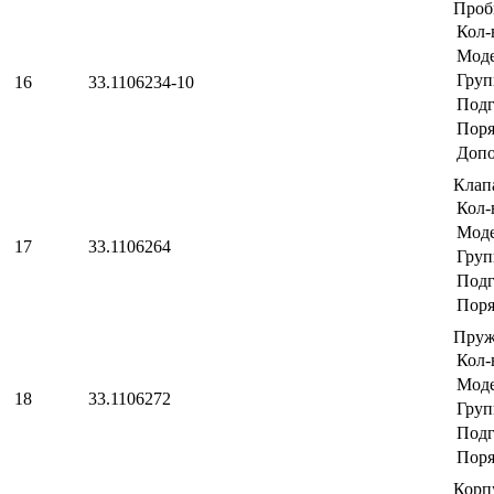
Проб
Кол-
Мод
Груп
16
33.1106234-10
Подг
Поря
Допо
Клап
Кол-
Мод
17
33.1106264
Груп
Подг
Поря
Пруж
Кол-
Мод
18
33.1106272
Груп
Подг
Поря
Корп