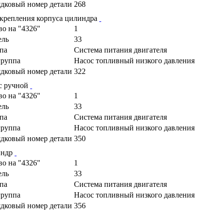
дковый номер детали
268
 крепления корпуса цилиндра
во на "4326"
1
ель
33
па
Cистема питания двигателя
руппа
Насос топливный низкого давления
дковый номер детали
322
с ручной
во на "4326"
1
ель
33
па
Cистема питания двигателя
руппа
Насос топливный низкого давления
дковый номер детали
350
индр
во на "4326"
1
ель
33
па
Cистема питания двигателя
руппа
Насос топливный низкого давления
дковый номер детали
356