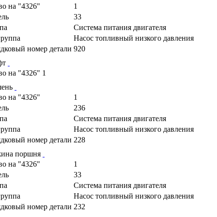
во на "4326"
1
ель
33
па
Cистема питания двигателя
руппа
Насос топливный низкого давления
дковый номер детали
920
фт
во на "4326"
1
шень
во на "4326"
1
ель
236
па
Cистема питания двигателя
руппа
Насос топливный низкого давления
дковый номер детали
228
ина поршня
во на "4326"
1
ель
33
па
Cистема питания двигателя
руппа
Насос топливный низкого давления
дковый номер детали
232