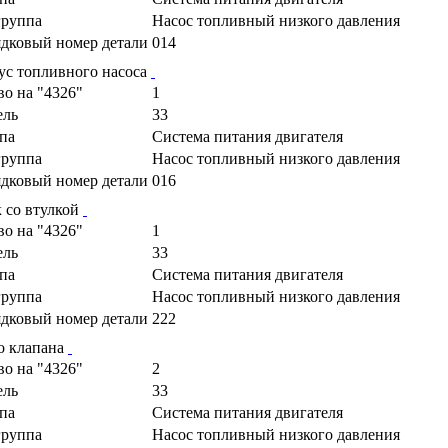
руппа
Насос топливный низкого давления
дковый номер детали
014
ус топливного насоса
во на "4326"
1
ель
33
па
Cистема питания двигателя
руппа
Насос топливный низкого давления
дковый номер детали
016
 со втулкой
во на "4326"
1
ель
33
па
Cистема питания двигателя
руппа
Насос топливный низкого давления
дковый номер детали
222
о клапана
во на "4326"
2
ель
33
па
Cистема питания двигателя
руппа
Насос топливный низкого давления