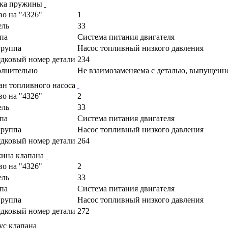
ка пружины
во на "4326"
1
ель
33
па
Cистема питания двигателя
руппа
Насос топливный низкого давления
дковый номер детали
234
лнительно
Не взаимозаменяема с деталью, выпущенн
ан топливного насоса
во на "4326"
2
ель
33
па
Cистема питания двигателя
руппа
Насос топливный низкого давления
дковый номер детали
264
ина клапана
во на "4326"
2
ель
33
па
Cистема питания двигателя
руппа
Насос топливный низкого давления
дковый номер детали
272
ус клапана