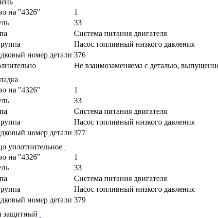
шень
во на "4326"
1
ель
33
па
Cистема питания двигателя
руппа
Насос топливный низкого давления
дковый номер детали
376
лнительно
Не взаимозаменяема с деталью, выпущенн
ладка
во на "4326"
1
ель
33
па
Cистема питания двигателя
руппа
Насос топливный низкого давления
дковый номер детали
377
цо уплотнительное
во на "4326"
1
ель
33
па
Cистема питания двигателя
руппа
Насос топливный низкого давления
дковый номер детали
379
л защитный