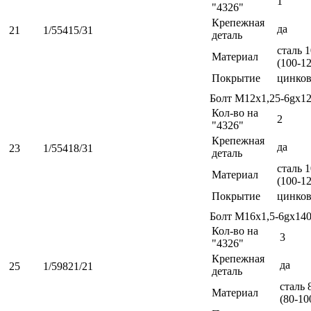
1
"4326"
Крепежная
да
21
1/55415/31
деталь
сталь 
Материал
(100-1
Покрытие
цинко
Болт М12х1,25-6gх1
Кол-во на
2
"4326"
Крепежная
да
23
1/55418/31
деталь
сталь 
Материал
(100-1
Покрытие
цинко
Болт М16х1,5-6gх14
Кол-во на
3
"4326"
Крепежная
да
25
1/59821/21
деталь
сталь 
Материал
(80-10