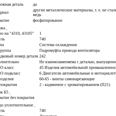
ежная деталь
да
другие металлические материалы, т. е. не сталь
риал
медь
рытие
фосфатирование
шка
во на "4310, 43105"
1
ель
740
па
Система охлаждения
руппа
Гидромуфта привода вентилятора
дковый номер детали
242
лнительно
Не взаимозаменяема с деталью, выпущенн
О класс
45 Изделия автомобильной промышленно
О подкласс
6 Двигатели автомобильные и мотоциклетн
изделия
60-65 - винты самонарезающие
покрытия
2 - кадмиевое с хроматированием (П21)
к Б5
рытие
без покрытия
цо уплотнительное
ель
740