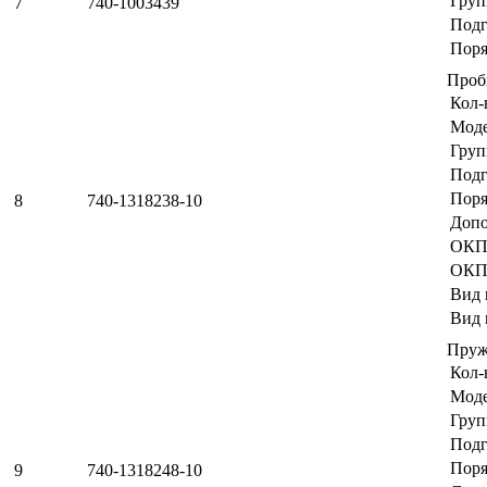
Груп
7
740-1003439
Подг
Поря
Проб
Кол-
Мод
Груп
Подг
Поря
8
740-1318238-10
Допо
ОКП
ОКП
Вид 
Вид 
Пру
Кол-
Мод
Груп
Подг
Поря
9
740-1318248-10