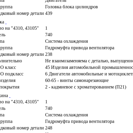
па
Двигатель
руппа
Головка блока цилиндров
дковый номер детали
439
ка
во на "4310, 43105"
1
ель
740
па
Система охлаждения
руппа
Гидромуфта привода вентилятора
дковый номер детали
238
лнительно
Не взаимозаменяема с деталью, выпущенн
О класс
45 Изделия автомобильной промышленно
О подкласс
6 Двигатели автомобильные и мотоциклетн
изделия
60-65 - винты самонарезающие
покрытия
2 - кадмиевое с хроматированием (П21)
жина
во на "4310, 43105"
1
ель
740
па
Система охлаждения
руппа
Гидромуфта привода вентилятора
дковый номер детали
248