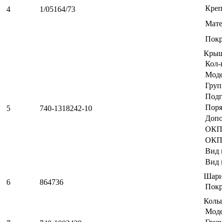
Креп
4
1/05164/73
Мате
Пок
Кры
Кол-
Мод
Груп
Подг
Поря
5
740-1318242-10
Допо
ОКП
ОКП
Вид 
Вид 
Шари
6
864736
Пок
Коль
Мод