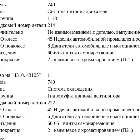
ель
740
па
Cистема питания двигателя
руппа
1118
дковый номер детали
214
лнительно
Не взаимозаменяема с деталью, выпущенн
О класс
45 Изделия автомобильной промышленно
О подкласс
6 Двигатели автомобильные и мотоциклетн
изделия
60-65 - винты самонарезающие
покрытия
2 - кадмиевое с хроматированием (П21)
о
во на "4310, 43105"
1
ель
740
па
Система охлаждения
руппа
Гидромуфта привода вентилятора
дковый номер детали
222
О класс
45 Изделия автомобильной промышленно
О подкласс
6 Двигатели автомобильные и мотоциклетн
изделия
60-65 - винты самонарезающие
покрытия
2 - кадмиевое с хроматированием (П21)
ус