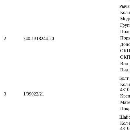
Рыча
Кол-
Мод
Груп
Подг
Поря
2
740-1318244-20
Допо
ОКП
ОКП
Вид 
Вид 
Болт
Кол-
4310
3
1/09022/21
Креп
Мате
Пок
Шайб
Кол-
4310