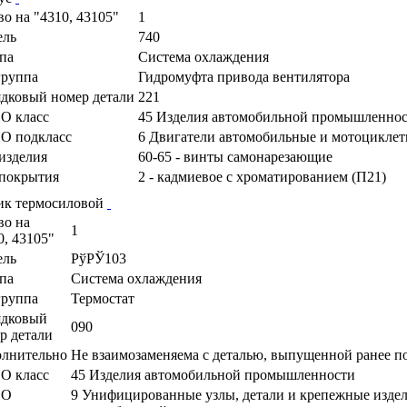
во на "4310, 43105"
1
ель
740
па
Система охлаждения
руппа
Гидромуфта привода вентилятора
дковый номер детали
221
О класс
45 Изделия автомобильной промышленно
О подкласс
6 Двигатели автомобильные и мотоциклетн
изделия
60-65 - винты самонарезающие
покрытия
2 - кадмиевое с хроматированием (П21)
ик термосиловой
во на
1
0, 43105"
ель
РўРЎ103
па
Система охлаждения
руппа
Термостат
ядковый
090
р детали
лнительно
Не взаимозаменяема с деталью, выпущенной ранее п
О класс
45 Изделия автомобильной промышленности
ПО
9 Унифицированные узлы, детали и крепежные издел