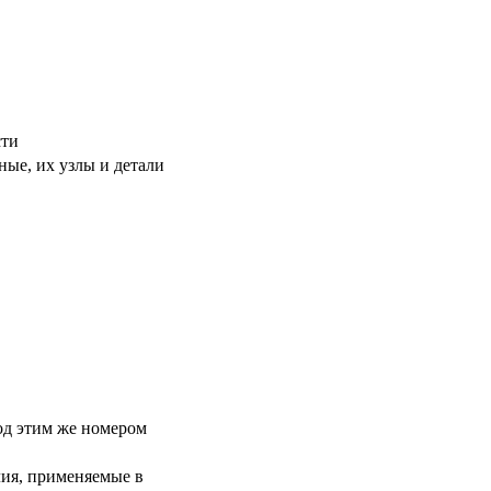
сти
ые, их узлы и детали
од этим же номером
ия, применяемые в