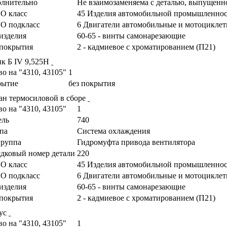
лнительно
Не взаимозаменяема с деталью, выпущенн
О класс
45 Изделия автомобильной промышленно
О подкласс
6 Двигатели автомобильные и мотоциклетн
изделия
60-65 - винты самонарезающие
покрытия
2 - кадмиевое с хроматированием (П21)
к Б IV 9,525Н
во на "4310, 43105"
1
рытие
без покрытия
ан термосиловой в сборе
во на "4310, 43105"
1
ель
740
па
Система охлаждения
руппа
Гидромуфта привода вентилятора
дковый номер детали
220
О класс
45 Изделия автомобильной промышленно
О подкласс
6 Двигатели автомобильные и мотоциклетн
изделия
60-65 - винты самонарезающие
покрытия
2 - кадмиевое с хроматированием (П21)
ус
во на "4310, 43105"
1