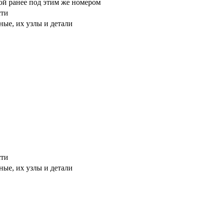
ой ранее под этим же номером
сти
ые, их узлы и детали
сти
ые, их узлы и детали