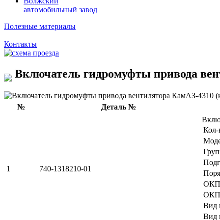
Волжский
автомобильный завод
Полезные материалы
Контакты
Включатель гидромуфты привода вент
№
Деталь №
Вклю
Кол-
Мод
Груп
Подг
1
740-1318210-01
Поря
ОКП
ОКП
Вид 
Вид 