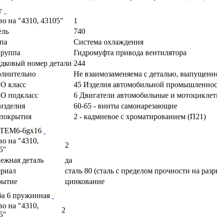
г
во на "4310, 43105"
1
ель
740
па
Система охлаждения
руппа
Гидромуфта привода вентилятора
дковый номер детали
244
лнительно
Не взаимозаменяема с деталью, выпущенн
О класс
45 Изделия автомобильной промышленно
О подкласс
6 Двигатели автомобильные и мотоциклетн
изделия
60-65 - винты самонарезающие
покрытия
2 - кадмиевое с хроматированием (П21)
 ТЕМ6-6gх16
во на "4310,
2
5"
ежная деталь
да
риал
сталь 80 (сталь с пределом прочности на раз
рытие
цинкование
а 6 пружинная
во на "4310,
2
5"