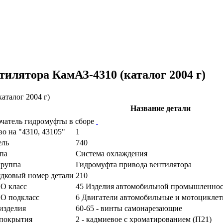
илятора КамАЗ-4310 (каталог 2004 г)
Название детали
чатель гидромуфты в сборе
во на "4310, 43105"
1
ель
740
па
Система охлаждения
руппа
Гидромуфта привода вентилятора
дковый номер детали
210
О класс
45 Изделия автомобильной промышленно
О подкласс
6 Двигатели автомобильные и мотоциклетн
изделия
60-65 - винты самонарезающие
покрытия
2 - кадмиевое с хроматированием (П21)