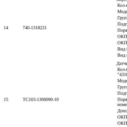
Кол-
Мод
Груп
Подг
14
740-1318221
Поря
ОКП
ОКП
Вид 
Вид 
Датч
Кол-
"431
Мод
Груп
Подг
15
ТС103-1306090-10
Пор
номе
Допо
ОКП
ОК