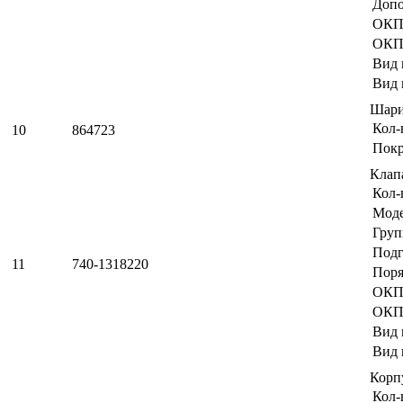
Допо
ОКП
ОКП
Вид 
Вид 
Шари
Кол-
10
864723
Пок
Клап
Кол-
Мод
Груп
Подг
11
740-1318220
Поря
ОКП
ОКП
Вид 
Вид 
Корп
Кол-