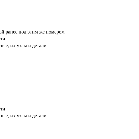
ой ранее под этим же номером
сти
ые, их узлы и детали
сти
ые, их узлы и детали