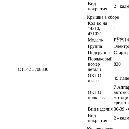
Вид
2 - кад
покрытия
Крышка в сборе
Кол-во на
"4310,
1
43105"
Модель
РЎРў14
Группа
Электр
Подгруппа
Старте
Порядковый
номер
830
СТ142-3708830
детали
ОКПО
45 Изд
класс
7 Аппа
ОКПО
автомоб
подкласс
мотоци
средств
Вид изделия
30-39 -
Вид
2 - кад
покрытия
Крышка реле