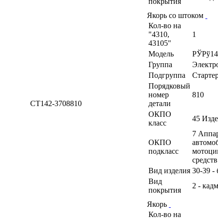
покрытия
Якорь со штоком
Кол-во на
"4310,
1
43105"
Модель
РЎРў14
Группа
Электр
Подгруппа
Старте
Порядковый
номер
810
СТ142-3708810
детали
ОКПО
45 Изд
класс
7 Аппа
ОКПО
автомоб
подкласс
мотоци
средств
Вид изделия
30-39 -
Вид
2 - кад
покрытия
Якорь
Кол-во на