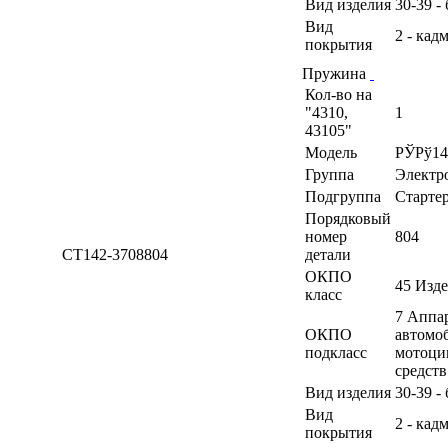
Вид изделия
30-39 -
Вид
2 - кад
покрытия
Пружина
Кол-во на
"4310,
1
43105"
Модель
РЎРў14
Группа
Электр
Подгруппа
Старте
Порядковый
номер
804
СТ142-3708804
детали
ОКПО
45 Изд
класс
7 Аппа
ОКПО
автомоб
подкласс
мотоци
средств
Вид изделия
30-39 -
Вид
2 - кад
покрытия