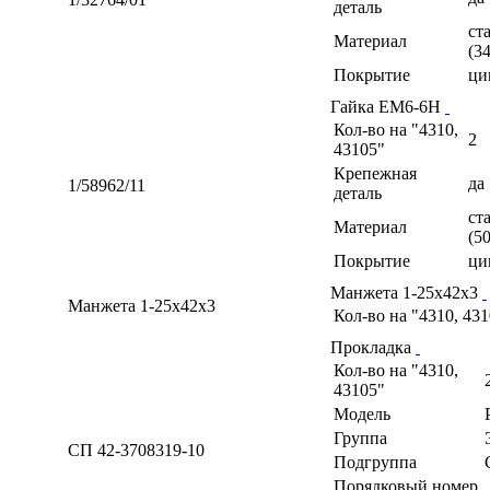
деталь
ст
Материал
(3
Покрытие
ци
Гайка ЕМ6-6Н
Кол-во на "4310,
2
43105"
Крепежная
да
1/58962/11
деталь
ст
Материал
(5
Покрытие
ци
Манжета 1-25х42х3
Манжета 1-25х42х3
Кол-во на "4310, 43
Прокладка
Кол-во на "4310,
43105"
Модель
Группа
СП 42-3708319-10
Подгруппа
Порядковый номер