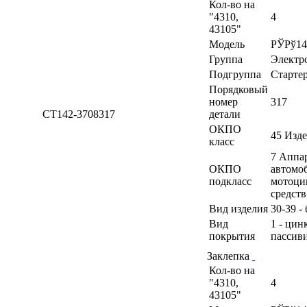
Кол-во на
"4310,
4
43105"
Модель
РЎРў14
Группа
Электр
Подгруппа
Старте
Порядковый
номер
317
СТ142-3708317
детали
ОКПО
45 Изд
класс
7 Аппа
ОКПО
автомоб
подкласс
мотоци
средств
Вид изделия
30-39 -
Вид
1 - цин
покрытия
пассив
Заклепка
Кол-во на
"4310,
4
43105"