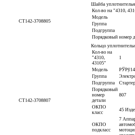
Шайба уплотнитель
Кол-во на "4310, 43
Модель
СТ142-3708805
Группа
Подгруппа
Порядковый номер д
Кольцо уплотнитель
Кол-во на
"4310,
1
43105"
Модель
РЎРў14
Группа
Электр
Подгруппа
Старте
Порядковый
номер
807
СТ142-3708807
детали
ОКПО
45 Изд
класс
7 Аппа
ОКПО
автомоб
подкласс
мотоци