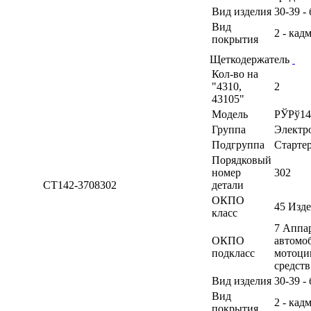
Вид изделия
30-39 -
Вид
2 - кад
покрытия
Щеткодержатель
Кол-во на
"4310,
2
43105"
Модель
РЎРў14
Группа
Электр
Подгруппа
Старте
Порядковый
номер
302
СТ142-3708302
детали
ОКПО
45 Изд
класс
7 Аппа
ОКПО
автомоб
подкласс
мотоци
средств
Вид изделия
30-39 -
Вид
2 - кад
покрытия