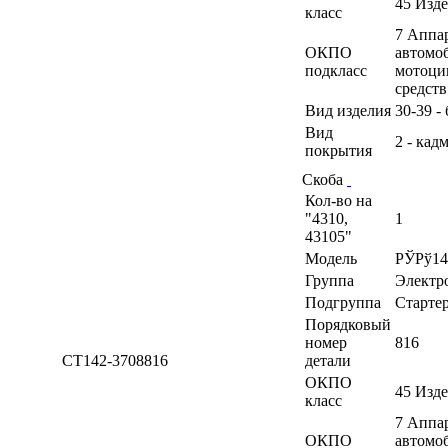
45 Изд
класс
7 Аппа
ОКПО
автомоб
подкласс
мотоци
средств
Вид изделия
30-39 -
Вид
2 - кад
покрытия
Скоба
Кол-во на
"4310,
1
43105"
Модель
РЎРў14
Группа
Электр
Подгруппа
Старте
Порядковый
номер
816
СТ142-3708816
детали
ОКПО
45 Изд
класс
7 Аппа
ОКПО
автомоб