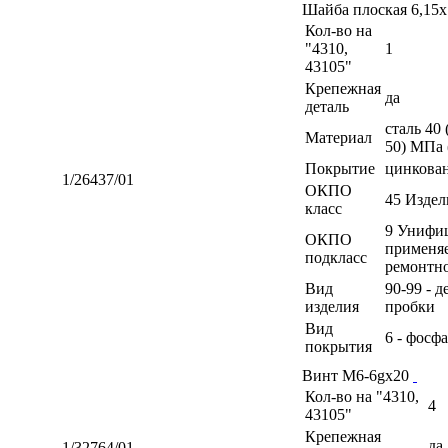
Шайба плоская 6,15
Кол-во на
"4310,
1
43105"
Крепежная
да
деталь
сталь 40
Материал
50) МПа 
Покрытие
цинкова
1/26437/01
ОКПО
45 Изде
класс
9 Унифиц
ОКПО
применя
подкласс
ремонтн
Вид
90-99 - 
изделия
пробки
Вид
6 - фосф
покрытия
Винт М6-6gх20
Кол-во на "4310,
4
43105"
Крепежная
да
1/32764/01