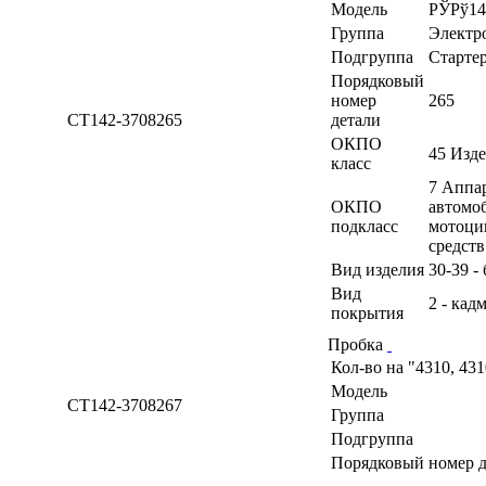
Модель
РЎРў14
Группа
Электр
Подгруппа
Старте
Порядковый
номер
265
СТ142-3708265
детали
ОКПО
45 Изд
класс
7 Аппа
ОКПО
автомоб
подкласс
мотоци
средств
Вид изделия
30-39 -
Вид
2 - кад
покрытия
Пробка
Кол-во на "4310, 43
Модель
СТ142-3708267
Группа
Подгруппа
Порядковый номер д