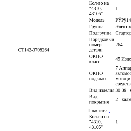
Кол-во на
"4310,
1
43105"
Модель
РЎРў14
Группа
Электр
Подгруппа
Старте
Порядковый
номер
264
СТ142-3708264
детали
ОКПО
45 Изд
класс
7 Аппа
ОКПО
автомоб
подкласс
мотоци
средств
Вид изделия
30-39 -
Вид
2 - кад
покрытия
Пластина
Кол-во на
"4310,
1
43105"