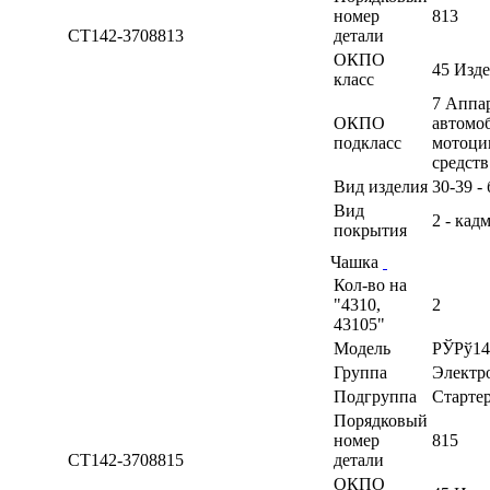
номер
813
СТ142-3708813
детали
ОКПО
45 Изд
класс
7 Аппа
ОКПО
автомоб
подкласс
мотоци
средств
Вид изделия
30-39 -
Вид
2 - кад
покрытия
Чашка
Кол-во на
"4310,
2
43105"
Модель
РЎРў14
Группа
Электр
Подгруппа
Старте
Порядковый
номер
815
СТ142-3708815
детали
ОКПО