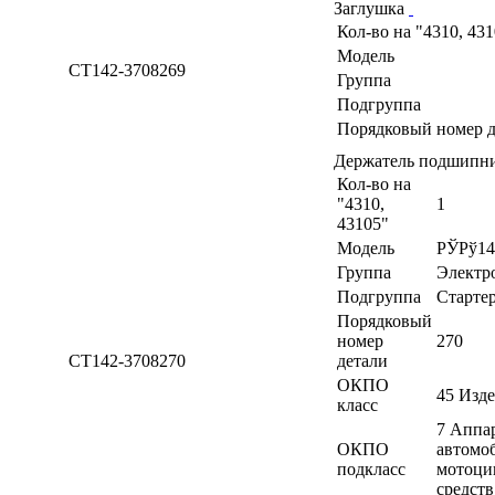
Заглушка
Кол-во на "4310, 43
Модель
СТ142-3708269
Группа
Подгруппа
Порядковый номер д
Держатель подшипни
Кол-во на
"4310,
1
43105"
Модель
РЎРў14
Группа
Электр
Подгруппа
Старте
Порядковый
номер
270
СТ142-3708270
детали
ОКПО
45 Изд
класс
7 Аппа
ОКПО
автомоб
подкласс
мотоци
средств