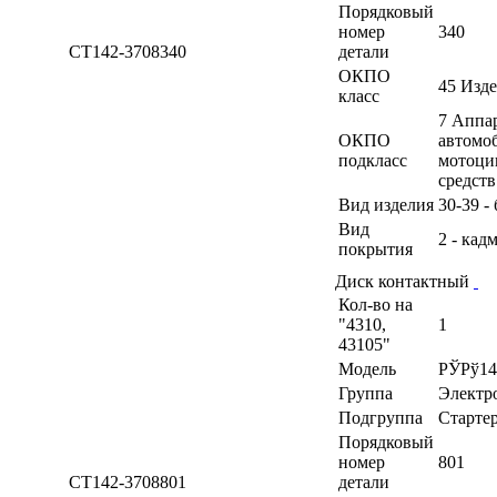
Порядковый
номер
340
СТ142-3708340
детали
ОКПО
45 Изд
класс
7 Аппа
ОКПО
автомоб
подкласс
мотоци
средств
Вид изделия
30-39 -
Вид
2 - кад
покрытия
Диск контактный
Кол-во на
"4310,
1
43105"
Модель
РЎРў14
Группа
Электр
Подгруппа
Старте
Порядковый
номер
801
СТ142-3708801
детали