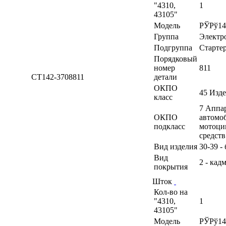
"4310,
1
43105"
Модель
РЎРў14
Группа
Электр
Подгруппа
Старте
Порядковый
номер
811
СТ142-3708811
детали
ОКПО
45 Изд
класс
7 Аппа
ОКПО
автомоб
подкласс
мотоци
средств
Вид изделия
30-39 -
Вид
2 - кад
покрытия
Шток
Кол-во на
"4310,
1
43105"
Модель
РЎРў14