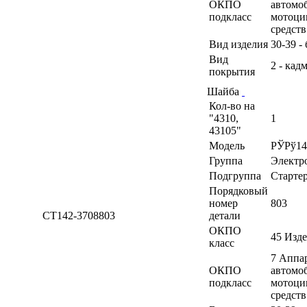
ОКПО
автомоб
подкласс
мотоци
средств
Вид изделия
30-39 -
Вид
2 - кад
покрытия
Шайба
Кол-во на
"4310,
1
43105"
Модель
РЎРў14
Группа
Электр
Подгруппа
Старте
Порядковый
номер
803
СТ142-3708803
детали
ОКПО
45 Изд
класс
7 Аппа
ОКПО
автомоб
подкласс
мотоци
средств