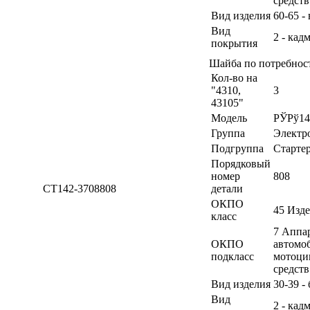
средств
Вид изделия
60-65 
Вид
2 - кад
покрытия
Шайба по потребно
Кол-во на
"4310,
3
43105"
Модель
РЎРў14
Группа
Электр
Подгруппа
Старте
Порядковый
номер
808
СТ142-3708808
детали
ОКПО
45 Изд
класс
7 Аппа
ОКПО
автомоб
подкласс
мотоци
средств
Вид изделия
30-39 -
Вид
2 - кад