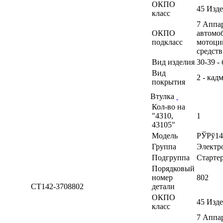
ОКПО
45 Изд
класс
7 Аппа
ОКПО
автомоб
подкласс
мотоци
средств
Вид изделия
30-39 -
Вид
2 - кад
покрытия
Втулка
Кол-во на
"4310,
1
43105"
Модель
РЎРў14
Группа
Электр
Подгруппа
Старте
Порядковый
номер
802
СТ142-3708802
детали
ОКПО
45 Изд
класс
7 Аппа