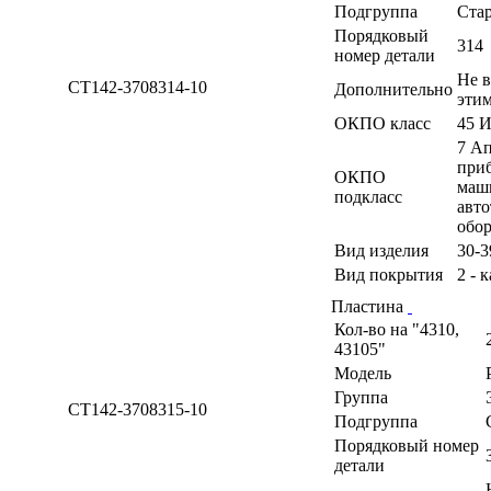
Подгруппа
Ста
Порядковый
314
номер детали
Не в
СТ142-3708314-10
Дополнительно
эти
ОКПО класс
45 
7 Ап
приб
ОКПО
маши
подкласс
авто
обо
Вид изделия
30-3
Вид покрытия
2 - 
Пластина
Кол-во на "4310,
43105"
Модель
Группа
СТ142-3708315-10
Подгруппа
Порядковый номер
детали