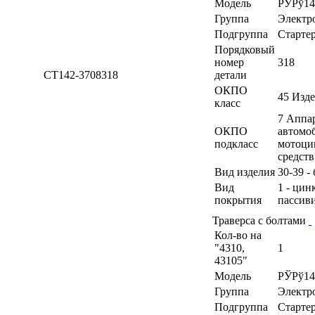
Модель
РЎРў14
Группа
Электр
Подгруппа
Старте
Порядковый
номер
318
СТ142-3708318
детали
ОКПО
45 Изд
класс
7 Аппа
ОКПО
автомоб
подкласс
мотоци
средств
Вид изделия
30-39 -
Вид
1 - цин
покрытия
пассив
Траверса с болтами
Кол-во на
"4310,
1
43105"
Модель
РЎРў14
Группа
Электр
Подгруппа
Старте