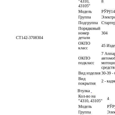
"4310,
8
43105"
Модель
РЎРў14
Группа
Электр
Подгруппа
Старте
Порядковый
номер
304
СТ142-3708304
детали
ОКПО
45 Изд
класс
7 Аппа
ОКПО
автомоб
подкласс
мотоци
средств
Вид изделия
30-39 -
Вид
2 - кад
покрытия
Втулка
Кол-во на
4
"4310, 43105"
Модель
РЎР
Группа
Эле