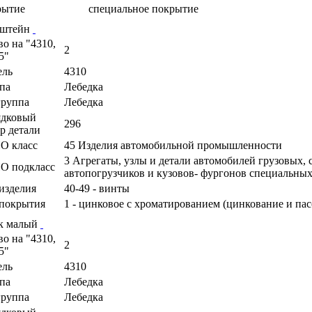
рытие
специальное покрытие
нштейн
во на "4310,
2
5"
ель
4310
па
Лебедка
руппа
Лебедка
ядковый
296
р детали
О класс
45 Изделия автомобильной промышленности
3 Агрегаты, узлы и детали автомобилей грузовых,
О подкласс
автопогрузчиков и кузовов- фургонов специальны
изделия
40-49 - винты
покрытия
1 - цинковое с хроматированием (цинкование и па
к малый
во на "4310,
2
5"
ель
4310
па
Лебедка
руппа
Лебедка