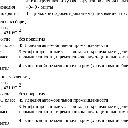
автопогрузчиков и кузовов- фургонов специальны
изделия
40-49 - винты
покрытия
1 - цинковое с хроматированием (цинкование и па
енка в сборе
во на
2
0, 43105"
рытие
без покрытия
О класс
45 Изделия автомобильной промышленности
ПО
9 Унифицированные узлы, детали и крепежные издели
ласс
промышленности, и ремонтно-эксплуатационные ком
4 - многослойное медь-никель-хром (хромирование бле
ытия
ина масленки
во на
2
0, 43105"
рытие
без покрытия
О класс
45 Изделия автомобильной промышленности
ПО
9 Унифицированные узлы, детали и крепежные издели
ласс
промышленности, и ремонтно-эксплуатационные ком
4 - многослойное медь-никель-хром (хромирование бле
ытия