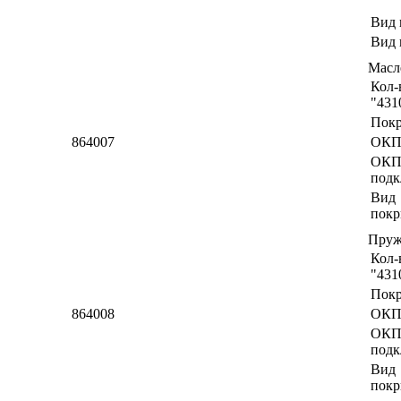
Вид 
Вид 
Масл
Кол-
"431
Пок
864007
ОКП
ОК
подк
Вид
покр
Пруж
Кол-
"431
Пок
864008
ОКП
ОК
подк
Вид
покр