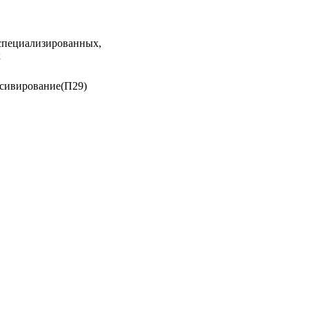
 специализированных,
х
ссивирование(П29)