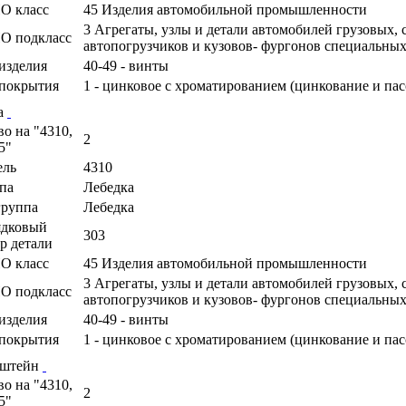
О класс
45 Изделия автомобильной промышленности
3 Агрегаты, узлы и детали автомобилей грузовых,
О подкласс
автопогрузчиков и кузовов- фургонов специальны
изделия
40-49 - винты
покрытия
1 - цинковое с хроматированием (цинкование и па
а
во на "4310,
2
5"
ель
4310
па
Лебедка
руппа
Лебедка
ядковый
303
р детали
О класс
45 Изделия автомобильной промышленности
3 Агрегаты, узлы и детали автомобилей грузовых,
О подкласс
автопогрузчиков и кузовов- фургонов специальны
изделия
40-49 - винты
покрытия
1 - цинковое с хроматированием (цинкование и па
нштейн
во на "4310,
2
5"