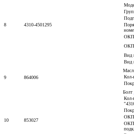
Мод
Груп
Подг
8
4310-4501295
Пор
номе
ОКП
ОКП
Вид 
Вид 
Масл
Кол-
9
864006
Пок
Болт
Кол-
"431
Пок
ОКП
10
853027
ОК
подк