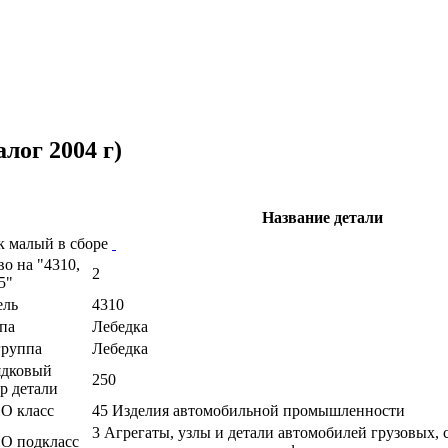
лог 2004 г)
Название детали
к малый в сборе
во на "4310,
2
5"
ель
4310
па
Лебедка
руппа
Лебедка
ядковый
250
р детали
О класс
45 Изделия автомобильной промышленности
3 Агрегаты, узлы и детали автомобилей грузовых,
О подкласс