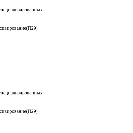
 специализированных,
х
ссивирование(П29)
 специализированных,
х
ссивирование(П29)