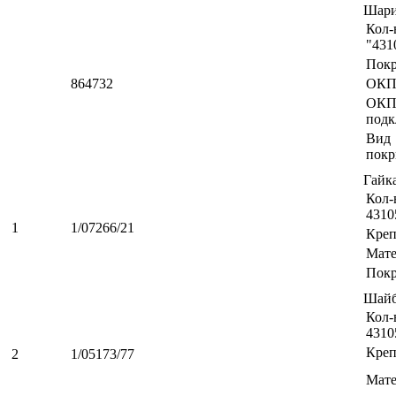
Шари
Кол-
"431
Пок
864732
ОКП
ОК
подк
Вид
покр
Гайк
Кол-
4310
1
1/07266/21
Креп
Мате
Пок
Шайб
Кол-
4310
Креп
2
1/05173/77
Мате