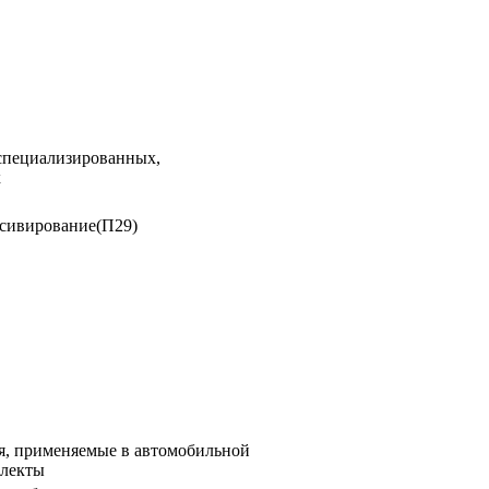
 специализированных,
х
ссивирование(П29)
я, применяемые в автомобильной
плекты