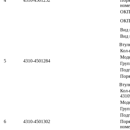
4
4310-4501252
Пор
номе
ОКП
ОКП
Вид 
Вид 
Втул
Кол-
Мод
5
4310-4501284
Груп
Подг
Поря
Втул
Кол-
4310
Мод
Груп
Подг
6
4310-4501302
Пор
номе