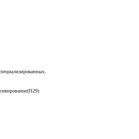
 специализированных,
х
ссивирование(П29)