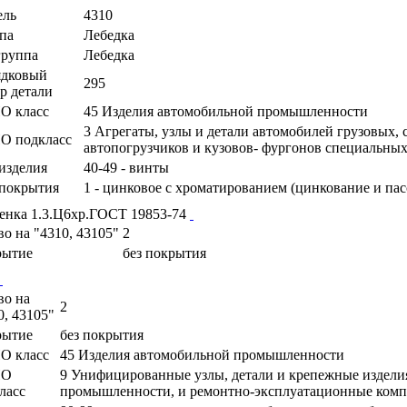
ель
4310
па
Лебедка
руппа
Лебедка
ядковый
295
р детали
О класс
45 Изделия автомобильной промышленности
3 Агрегаты, узлы и детали автомобилей грузовых,
О подкласс
автопогрузчиков и кузовов- фургонов специальны
изделия
40-49 - винты
покрытия
1 - цинковое с хроматированием (цинкование и па
енка 1.3.Ц6хр.ГОСТ 19853-74
во на "4310, 43105"
2
рытие
без покрытия
во на
2
0, 43105"
рытие
без покрытия
О класс
45 Изделия автомобильной промышленности
ПО
9 Унифицированные узлы, детали и крепежные издели
ласс
промышленности, и ремонтно-эксплуатационные ком