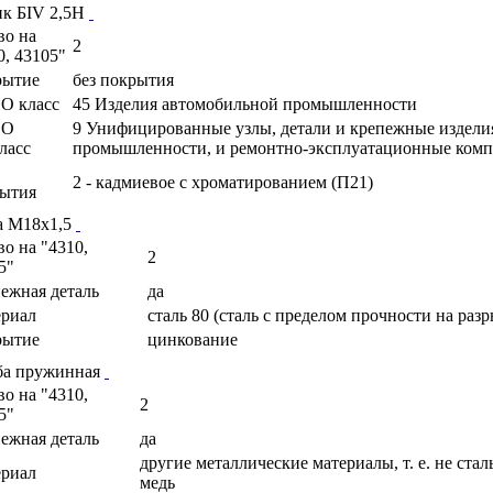
к БIV 2,5Н
во на
2
0, 43105"
рытие
без покрытия
О класс
45 Изделия автомобильной промышленности
ПО
9 Унифицированные узлы, детали и крепежные издели
ласс
промышленности, и ремонтно-эксплуатационные ком
2 - кадмиевое с хроматированием (П21)
ытия
а М18х1,5
во на "4310,
2
5"
ежная деталь
да
риал
сталь 80 (сталь с пределом прочности на раз
рытие
цинкование
а пружинная
во на "4310,
2
5"
ежная деталь
да
другие металлические материалы, т. е. не сталь
риал
медь