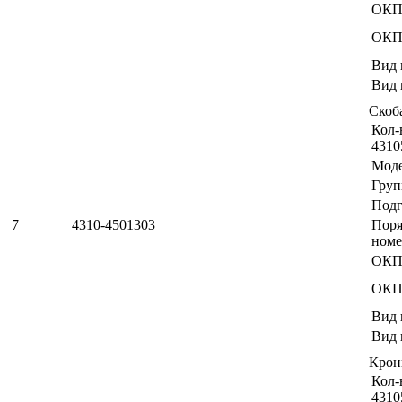
ОКП
ОКП
Вид 
Вид 
Скоб
Кол-
4310
Мод
Груп
Подг
7
4310-4501303
Пор
номе
ОКП
ОКП
Вид 
Вид 
Кро
Кол-
4310