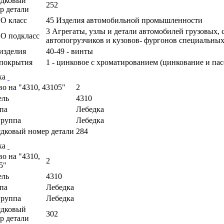
ядковый
252
р детали
О класс
45 Изделия автомобильной промышленности
3 Агрегаты, узлы и детали автомобилей грузовых,
О подкласс
автопогрузчиков и кузовов- фургонов специальны
изделия
40-49 - винты
покрытия
1 - цинковое с хроматированием (цинкование и па
ка
во на "4310, 43105"
2
ель
4310
па
Лебедка
руппа
Лебедка
дковый номер детали
284
ка
во на "4310,
2
5"
ель
4310
па
Лебедка
руппа
Лебедка
ядковый
302
р детали