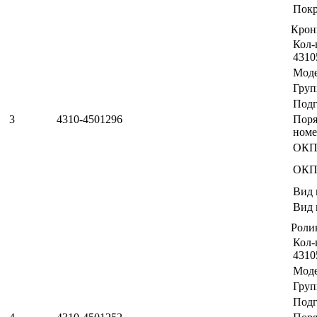
Пок
Кро
Кол-
4310
Мод
Груп
Подг
3
4310-4501296
Пор
номе
ОКП
ОКП
Вид 
Вид 
Роли
Кол-
4310
Мод
Груп
Подг