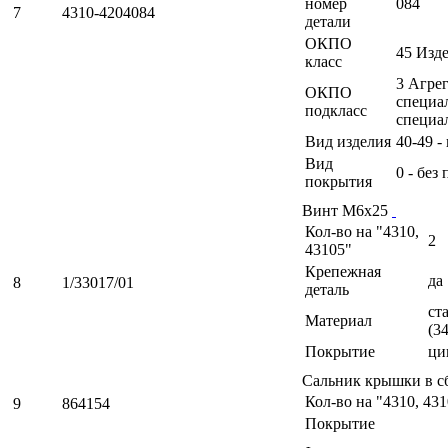
номер
084
7
4310-4204084
детали
ОКПО
45 Изд
класс
3 Агрег
ОКПО
специа
подкласс
специа
Вид изделия
40-49 -
Вид
0 - без
покрытия
Винт М6х25
Кол-во на "4310,
2
43105"
Крепежная
да
8
1/33017/01
деталь
ст
Материал
(3
Покрытие
ци
Сальник крышки в с
Кол-во на "4310, 43
9
864154
Покрытие