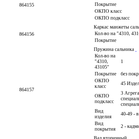
Покрытие
864155
ОКПО класс
ОКПО подкласс
Каркас манжеты сал
Кол-во на "4310, 43
864156
Покрытие
Пружина сальника
Кол-во на
"4310,
1
43105"
Покрытие
без пок
ОКПО
45 Изде
класс
864157
3 Агрег
ОКПО
специал
подкласс
специал
Вид
40-49 - 
изделия
Вид
2 - кад
покрытия
Вал вторичный