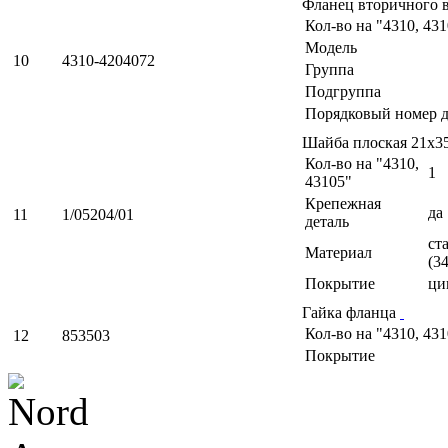
Фланец вторичного в
Кол-во на "4310, 43
Модель
10
4310-4204072
Группа
Подгруппа
Порядковый номер д
Шайба плоская 21х3
Кол-во на "4310,
1
43105"
Крепежная
да
11
1/05204/01
деталь
ст
Материал
(3
Покрытие
ци
Гайка фланца
Кол-во на "4310, 43
12
853503
Покрытие