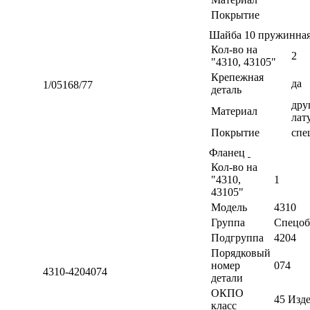
Покрытие
Шайба 10 пружинна
Кол-во на
2
"4310, 43105"
Крепежная
да
1/05168/77
деталь
дру
Материал
лат
Покрытие
спе
Фланец
Кол-во на
"4310,
1
43105"
Модель
4310
Группа
Спецоб
Подгруппа
4204
Порядковый
номер
074
4310-4204074
детали
ОКПО
45 Изд
класс