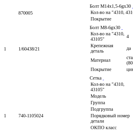
Болт М14х1,5-6gх30
Кол-во на "4310, 43
870005
Покрытие
Болт М8-6gх30
Кол-во на "4310,
4
43105"
Крепежная
да
1
1/60438/21
деталь
ста
Материал
(80
Покрытие
ци
Сетка
Кол-во на "4310,
43105"
Модель
Группа
Подгруппа
1
740-1105024
Порядковый номер
детали
ОКПО класс