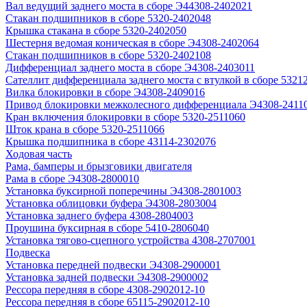
Вал ведущий заднего моста в сборе Э44308-2402021
Стакан подшипников в сборе 5320-2402048
Крышка стакана в сборе 5320-2402050
Шестерня ведомая коническая в сборе Э4308-2402064
Стакан подшипников в сборе 5320-2402108
Дифференциал заднего моста в сборе Э4308-2403011
Сателлит дифференциала заднего моста с втулкой в сборе 5321
Вилка блокировки в сборе Э4308-2409016
Привод блокировки межколесного дифференциала Э4308-2411
Кран включения блокировки в сборе 5320-2511060
Шток крана в сборе 5320-2511066
Крышка подшипника в сборе 43114-2302076
Ходовая часть
Рама, бамперы и брызговики двигателя
Рама в сборе Э4308-2800010
Установка буксирной поперечины Э4308-2801003
Установка облицовки буфера Э4308-2803004
Установка заднего буфера 4308-2804003
Проушина буксирная в сборе 5410-2806040
Установка тягово-сцепного устройства 4308-2707001
Подвеска
Установка передней подвески Э4308-2900001
Установка задней подвески Э4308-2900002
Рессора передняя в сборе 4308-2902012-10
Рессора передняя в сборе 65115-2902012-10