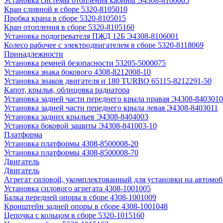
Установка системы отопления кабины Э4308-8100005
Кран сливной в сборе 5320-8105010
Пробка крана в сборе 5320-8105015
Кран отопления в сборе 5320-8105160
Установка подогревателя ПЖД 12Б Э4308-8106001
Колесо рабочее с электродвигателем в сборе 5320-8118069
Принадлежности
Установка ремней безопасности 53205-5000075
Установка знака бокового 4308-8212008-10
Установка знаков двигателя и 180 TURBO 65115-8212291-50
Капот, крылья, облицовка радиатора
Установка задней части переднего крыла правая Э4308-8403010
Установка задней части переднего крыла левая Э4308-8403011
Установка задних крыльев Э4308-8404003
Установка боковой защиты Э4308-841003-10
Платформа
Установка платформы 4308-8500008-20
Установка платформы 4308-8500008-70
Двигатель
Двигатель
Агрегат силовой, укомплектованный для установки на автомоб
Установка силового агрегата 4308-1001005
Балка передней опоры в сборе 4308-1001009
Кронштейн задней опоры в сборе 4308-1001048
Цепочка с кольцом в сборе 5320-1015160