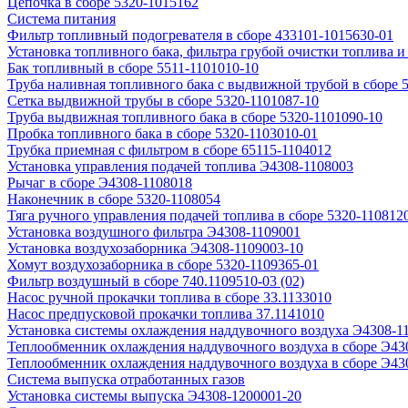
Цепочка в сборе 5320-1015162
Система питания
Фильтр топливный подогревателя в сборе 433101-1015630-01
Установка топливного бака, фильтра грубой очистки топлива 
Бак топливный в сборе 5511-1101010-10
Труба наливная топливного бака с выдвижной трубой в сборе 
Сетка выдвижной трубы в сборе 5320-1101087-10
Труба выдвижная топливного бака в сборе 5320-1101090-10
Пробка топливного бака в сборе 5320-1103010-01
Трубка приемная с фильтром в сборе 65115-1104012
Установка управления подачей топлива Э4308-1108003
Рычаг в сборе Э4308-1108018
Наконечник в сборе 5320-1108054
Тяга ручного управления подачей топлива в сборе 5320-110812
Установка воздушного фильтра Э4308-1109001
Установка воздухозаборника Э4308-1109003-10
Хомут воздухозаборника в сборе 5320-1109365-01
Фильтр воздушный в сборе 740.1109510-03 (02)
Насос ручной прокачки топлива в сборе 33.1133010
Насос предпусковой прокачки топлива 37.1141010
Установка системы охлаждения наддувочного воздуха Э4308-1
Теплообменник охлаждения наддувочного воздуха в сборе Э43
Теплообменник охлаждения наддувочного воздуха в сборе Э43
Система выпуска отработанных газов
Установка системы выпуска Э4308-1200001-20