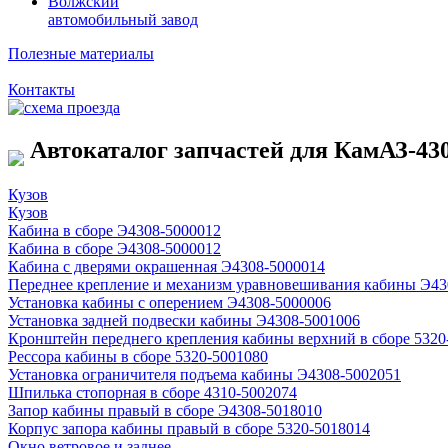
Волжский
автомобильный завод
Полезные материалы
Контакты
Автокаталог запчастей для КамАЗ-43
Кузов
Кузов
Кабина в сборе Э4308-5000012
Кабина в сборе Э4308-5000012
Кабина с дверями окрашенная Э4308-5000014
Переднее крепление и механизм уравновешивания кабины Э43
Установка кабины с оперением Э4308-5000006
Установка задней подвески кабины Э4308-5001006
Кронштейн переднего крепления кабины верхний в сборе 5320
Рессора кабины в сборе 5320-5001080
Установка ограничителя подъема кабины Э4308-5002051
Шпилька стопорная в сборе 4310-5002074
Запор кабины правый в сборе Э4308-5018010
Корпус запора кабины правый в сборе 5320-5018014
Окно ветровое и заднее