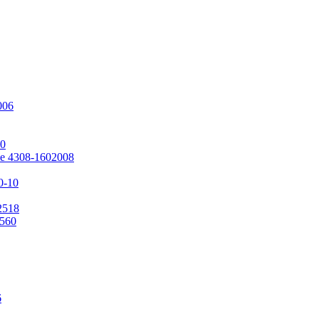
006
10
е 4308-1602008
0-10
2518
2560
6