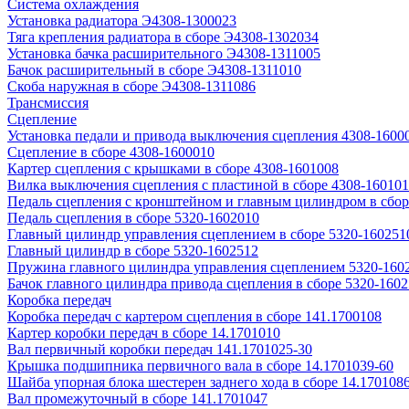
Система охлаждения
Установка радиатора Э4308-1300023
Тяга крепления радиатора в сборе Э4308-1302034
Установка бачка расширительного Э4308-1311005
Бачок расширительный в сборе Э4308-1311010
Скоба наружная в сборе Э4308-1311086
Трансмиссия
Сцепление
Установка педали и привода выключения сцепления 4308-1600
Сцепление в сборе 4308-1600010
Картер сцепления с крышками в сборе 4308-1601008
Вилка выключения сцепления с пластиной в сборе 4308-16010
Педаль сцепления с кронштейном и главным цилиндром в сбор
Педаль сцепления в сборе 5320-1602010
Главный цилиндр управления сцеплением в сборе 5320-160251
Главный цилиндр в сборе 5320-1602512
Пружина главного цилиндра управления сцеплением 5320-160
Бачок главного цилиндра привода сцепления в сборе 5320-160
Коробка передач
Коробка передач с картером сцепления в сборе 141.1700108
Картер коробки передач в сборе 14.1701010
Вал первичный коробки передач 141.1701025-30
Крышка подшипника первичного вала в сборе 14.1701039-60
Шайба упорная блока шестерен заднего хода в сборе 14.170108
Вал промежуточный в сборе 141.1701047