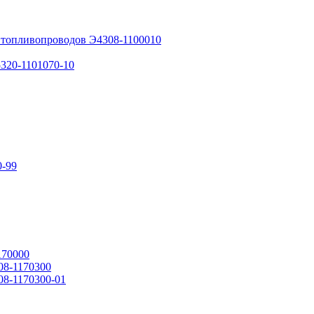
и топливопроводов Э4308-1100010
5320-1101070-10
0-99
170000
08-1170300
08-1170300-01