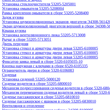
Установка стеклоочистителя 53205-5205001
Установка омывателя 53205-5208004
Рамка крепления омывателя в сборе 53205-5208400
Задок кузова
Установка шумоизоляционных экранов двигателя Э4308-56142
Экран шумоизоляционный двигателя верхний в сборе Э4308-5
Крыша кузова
Установка вентиляционного люка 53205-5713008
Рычаг в сборе 53205-5713051
Дверь передняя
Установка стекол и арматуры двери левая 53205-6100005
Установка стекол и арматуры двери левая 53205-6100005
Установка стекол и арматуры двери левая 53205-6100005
Фиксатор замка левый в сборе 5320-6105035-10
Кнопка наружная с ключами в сборе 6520-6105335
Ограничитель двери в сборе 5320-6106083
Сиденья
Установка сидений 53205-5000120
Сиденье водителя в сборе 53205-6800010
Механизм подрессоривания сиденья водителя в сборе 5320-680
Механизм перемещения сиденья водителя левый в сборе 5320-
Сиденье пассажирское в сборе 53205-6810010
Сиденье пассажирское с ящиком в сборе 53205-6830010
Вентиляция и отопление