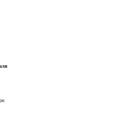
али
ери