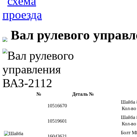
Вал рулевого управл
№
Деталь №
Шайба 
10516670
Кол-во
Шайба
10519601
Кол-во
Болт М
16043621