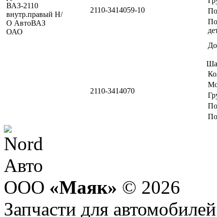
Гр
2110-3414059-10
По
По
де
До
Ша
Ко
Мо
2110-3414070
Гр
По
По
ООО
«Маяк»
© 2026
Запчасти для автомобилей