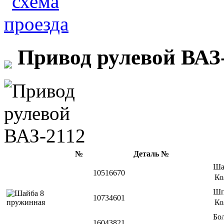
Привод рулевой ВАЗ
№
Деталь №
Ша
10516670
Ко
Шп
10734601
Ко
Бо
16043821