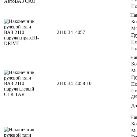
По
На
Ко
Мо
2110-3414057
Гр
По
По
На
Ко
Мо
Гр
2110-3414058-10
По
По
де
До
На
Ко
Мо