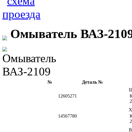
Омыватель ВАЗ-210
№
Деталь №
Ш
12605271
К
2
Х
14567780
К
2
В