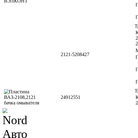
П
Т
К
2
2
2121-5208427
П
Т
24912551
К
2