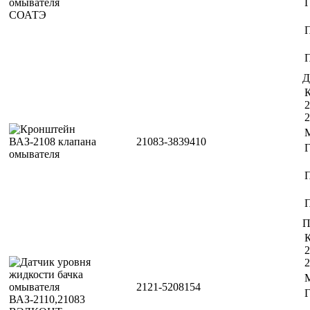
П
Д
К
2
2
21083-3839410
П
П
К
2
2
2121-5208154