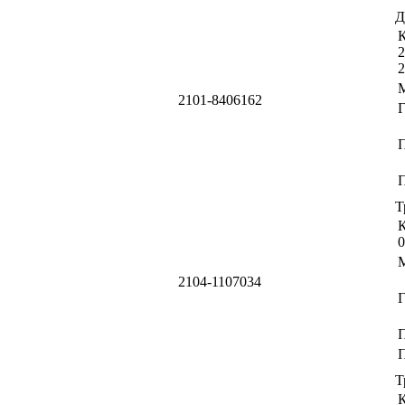
Д
К
2
2
2101-8406162
П
Т
К
0
2104-1107034
П
Т
К