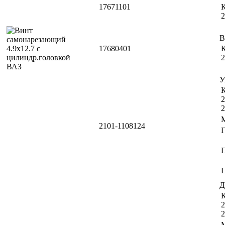
17671101
К
2
В
17680401
К
2
У
К
2
2
2101-1108124
П
Д
К
2
2