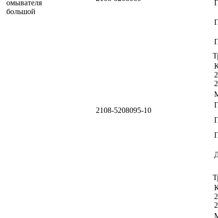
П
Т
К
2
2
2108-5208095-10
П
Т
К
2
2