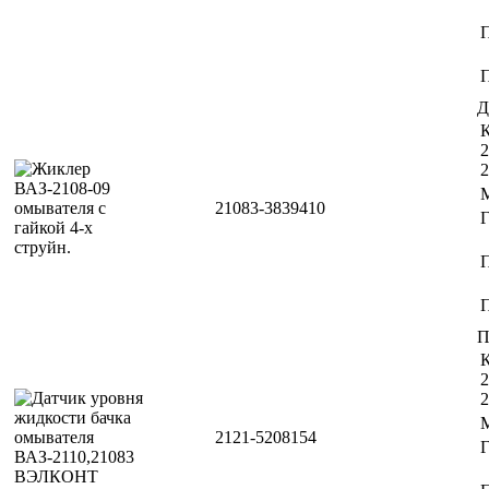
П
Д
К
2
2
21083-3839410
П
П
К
2
2
2121-5208154