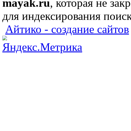
mayak.ru
, которая не зак
для индексирования поис
Айтико - создание сайтов