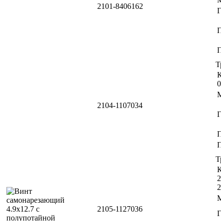
2101-8406162
П
Т
К
0
2104-1107034
П
Т
К
2
2
2105-1127036