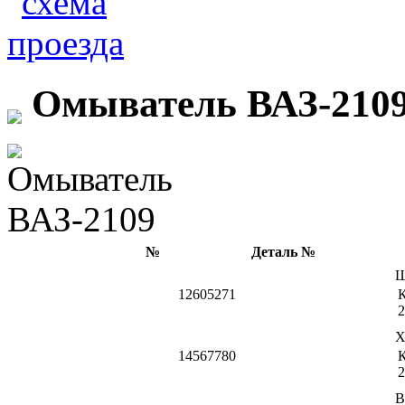
Омыватель ВАЗ-210
№
Деталь №
Ш
12605271
К
2
Х
14567780
К
2
В