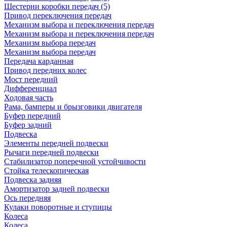
Шестерни коробки передач (5)
Привод переключения передач
Механизм выбора и переключения передач
Механизм выбора и переключения передач
Механизм выбора передач
Механизм выбора передач
Передача карданная
Привод передних колес
Мост передний
Дифференциал
Ходовая часть
Рама, бамперы и брызговики двигателя
Буфер передний
Буфер задний
Подвеска
Элементы передней подвески
Рычаги передней подвески
Стабилизатор поперечной устойчивости
Стойка телескопическая
Подвеска задняя
Амортизатор задней подвески
Ось передняя
Кулаки поворотные и ступицы
Колеса
Колеса