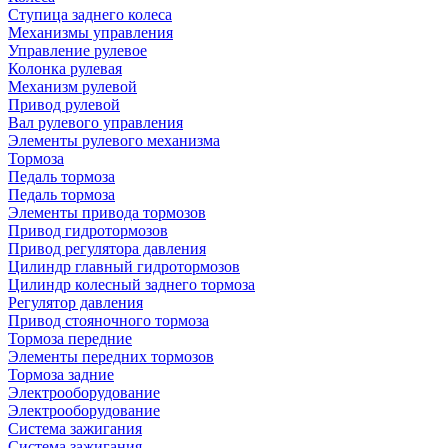
Ступица заднего колеса
Механизмы управления
Управление рулевое
Колонка рулевая
Механизм рулевой
Привод рулевой
Вал рулевого управления
Элементы рулевого механизма
Тормоза
Педаль тормоза
Педаль тормоза
Элементы привода тормозов
Привод гидротормозов
Привод регулятора давления
Цилиндр главный гидротормозов
Цилиндр колесный заднего тормоза
Регулятор давления
Привод стояночного тормоза
Тормоза передние
Элементы передних тормозов
Тормоза задние
Электрооборудование
Электрооборудование
Система зажигания
Система зажигания