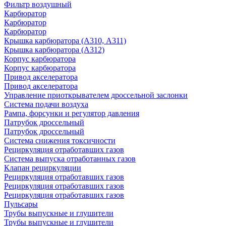
Фильтр воздушный
Карбюратор
Карбюратор
Карбюратор
Крышка карбюратора (А310, А311)
Крышка карбюратора (А312)
Корпус карбюратора
Корпус карбюратора
Привод акселератора
Привод акселератора
Управление приоткрывателем дроссельной заслонки
Система подачи воздуха
Рампа, форсунки и регулятор давления
Патрубок дроссельный
Патрубок дроссельный
Система снижения токсичности
Рециркуляция отработавших газов
Система выпуска отработанных газов
Клапан рециркуляции
Рециркуляция отработавших газов
Рециркуляция отработавших газов
Рециркуляция отработавших газов
Пульсары
Трубы выпускные и глушители
Трубы выпускные и глушители