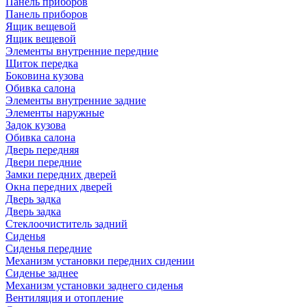
Панель приборов
Панель приборов
Ящик вещевой
Ящик вещевой
Элементы внутренние передние
Щиток передка
Боковина кузова
Обивка салона
Элементы внутренние задние
Элементы наружные
Задок кузова
Обивка салона
Дверь передняя
Двери передние
Замки передних дверей
Окна передних дверей
Дверь задка
Дверь задка
Стеклоочиститель задний
Сиденья
Сиденья передние
Механизм установки передних сидении
Сиденье заднее
Механизм установки заднего сиденья
Вентиляция и отопление