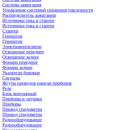
Система зажигания
Управление системой снижения токсичности
Распределитель зажигания
Источники тока и стартер
Источники тока и стартер
Стартер
Генератор
Генератор
Электровентилятор
Освещение переднее
Освещение заднее
Фонари передние
Фонари задние
Указатели боковые
Сигналы
Жгуты проводов панели приборов
Реле
Блок монтажный
Приборы и датчики
Приборы
Привод спидометра
Привод спидометра
Радиооборудование
Радиооборудование