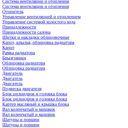
Система вентиляции и отопления
Система вентиляции и отопления
Отопитель
Управление вентиляцией и отоплением
Управление системой холостого хода
Принадлежности
Принадлежности салона
Щитки и накладки облицовочные
Капот, крылья, облицовка радиатора
Капот
Рамка радиатора
Брызговики
Облицовка радиатора
Облицовка радиатора
Двигатель
Двигатель
Двигатель
Подвеска двигателя
Блок цилиндров и головка блока
Блок цилиндров и головка блока
Картер масляный и крышка блока
Вал коленчатый и маховик
Вал коленчатый и маховик
Шатуны и поршни
Шатуны и поршни