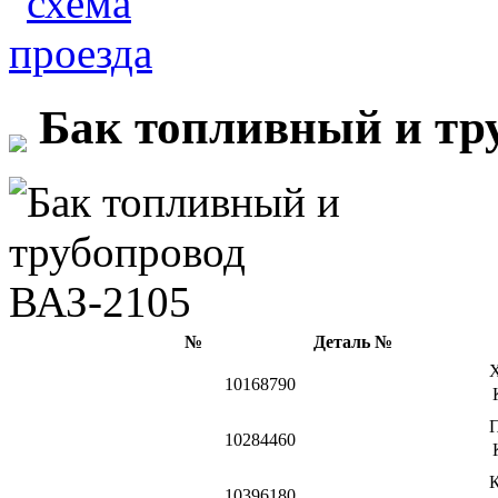
Бак топливный и тр
№
Деталь №
10168790
10284460
10396180