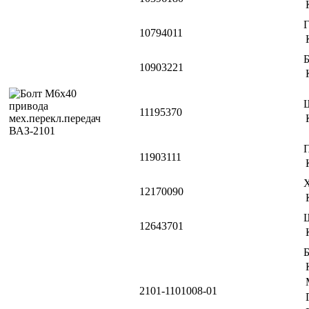
Г
10794011
10903221
11195370
11903111
12170090
12643701
Б
2101-1101008-01