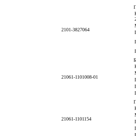
2101-3827064
Б
21061-1101008-01
21061-1101154