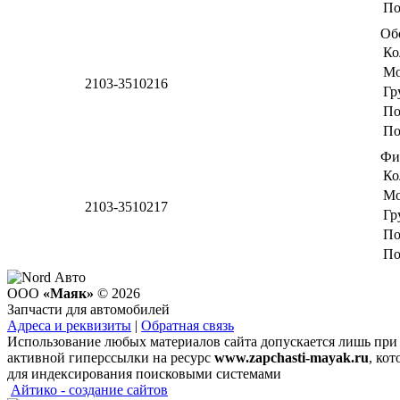
По
Об
Ко
Мо
2103-3510216
Гр
По
По
Фи
Ко
Мо
2103-3510217
Гр
По
По
ООО
«Маяк»
© 2026
Запчасти для автомобилей
Адреса и реквизиты
|
Обратная связь
Использование любых материалов сайта допускается лишь при
активной гиперссылки на ресурс
www.zapchasti-mayak.ru
, кот
для индексирования поисковыми системами
Айтико - создание сайтов