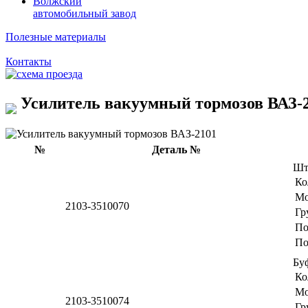
Волжский
автомобильный завод
Полезные материалы
Контакты
Усилитель вакуумный тормозов ВАЗ-
№
Деталь №
Шт
Ко
Мо
2103-3510070
Гр
По
По
Бу
Ко
Мо
2103-3510074
Гр