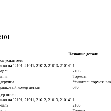
2101
Название детали
ок усилителя
л-во на "2101, 21011, 21012, 21013, 21014"
1
дель
2103
уппа
Тормоза
дгруппа
Усилитель тормоза в
рядковый номер детали
070
фер штока
л-во на "2101, 21011, 21012, 21013, 21014"
1
дель
2103
уппа
Тормоза