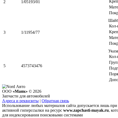
Креп
2
1/05193/01
Мате
Пок
Шайб
Кол-
Креп
3
1/11954/77
Мате
Пок
Указ
Кол-
Груп
5
4573743476
Подг
Поря
Допо
ООО
«Маяк»
© 2026
Запчасти для автомобилей
Адреса и реквизиты
|
Обратная связь
Использование любых материалов сайта допускается лишь при
активной гиперссылки на ресурс
www.zapchasti-mayak.ru
, кот
для индексирования поисковыми системами