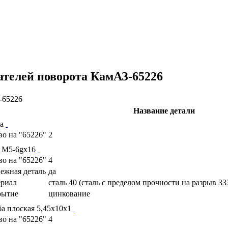
ателей поворота КамАЗ-65226
Название детали
па
во на "65226"
2
 М5-6gх16
во на "65226"
4
ежная деталь
да
риал
сталь 40 (сталь с пределом прочности на разрыв 33
рытие
цинкование
а плоская 5,45х10х1
во на "65226"
4