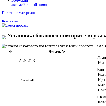
Волжский
автомобильный завод
Полезные материалы
Контакты
Установка бокового повторителя указ
№
Деталь №
Лам
А-24-21-3
Кол-
Винт
Кол-
Креп
1
1/32742/01
Мате
Пок
Шайб
Кол-