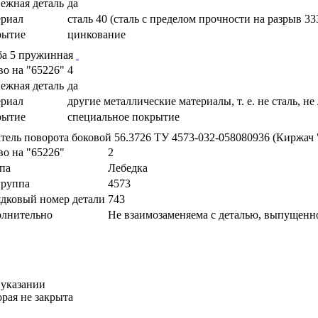
ежная деталь
да
риал
сталь 40 (сталь с пределом прочности на разрыв 33
рытие
цинкование
а 5 пружинная
во на "65226"
4
ежная деталь
да
риал
другие металлические материалы, т. е. не сталь, не
рытие
специальное покрытие
атель поворота боковой 56.3726 ТУ 4573-032-058080936 (Киржач
во на "65226"
2
па
Лебедка
руппа
4573
дковый номер детали
743
лнительно
Не взаимозаменяема с деталью, выпущенн
 указании
орая не закрыта