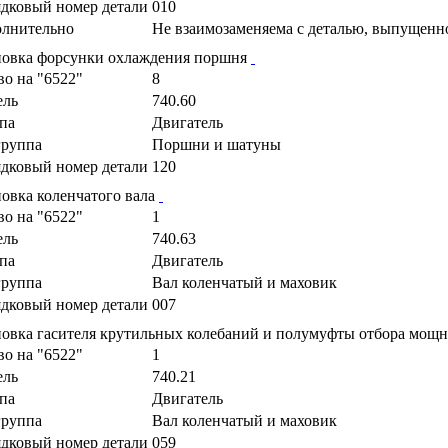
дковый номер детали
010
лнительно
Не взаимозаменяема с деталью, выпущенн
новка форсунки охлаждения поршня
во на "6522"
8
ель
740.60
па
Двигатель
руппа
Поршни и шатуны
дковый номер детали
120
новка коленчатого вала
во на "6522"
1
ель
740.63
па
Двигатель
руппа
Вал коленчатый и маховик
дковый номер детали
007
новка гасителя крутильных колебаний и полумуфты отбора мощ
во на "6522"
1
ель
740.21
па
Двигатель
руппа
Вал коленчатый и маховик
дковый номер детали
059