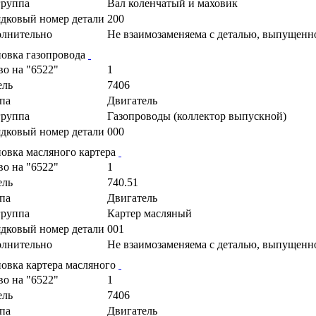
руппа
Вал коленчатый и маховик
дковый номер детали
200
лнительно
Не взаимозаменяема с деталью, выпущенн
новка газопровода
во на "6522"
1
ель
7406
па
Двигатель
руппа
Газопроводы (коллектор выпускной)
дковый номер детали
000
новка масляного картера
во на "6522"
1
ель
740.51
па
Двигатель
руппа
Картер масляный
дковый номер детали
001
лнительно
Не взаимозаменяема с деталью, выпущенн
новка картера масляного
во на "6522"
1
ель
7406
па
Двигатель