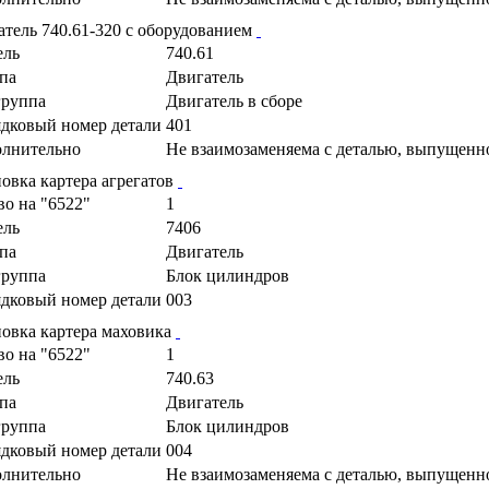
атель 740.61-320 с оборудованием
ель
740.61
па
Двигатель
руппа
Двигатель в сборе
дковый номер детали
401
лнительно
Не взаимозаменяема с деталью, выпущенн
новка картера агрегатов
во на "6522"
1
ель
7406
па
Двигатель
руппа
Блок цилиндров
дковый номер детали
003
новка картера маховика
во на "6522"
1
ель
740.63
па
Двигатель
руппа
Блок цилиндров
дковый номер детали
004
лнительно
Не взаимозаменяема с деталью, выпущенн