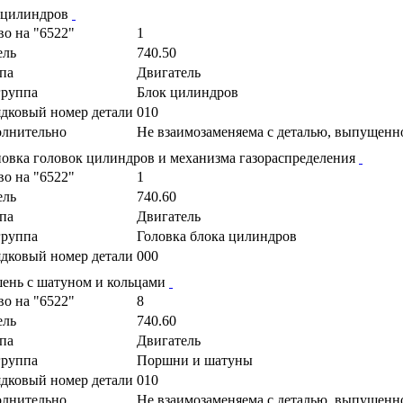
 цилиндров
во на "6522"
1
ель
740.50
па
Двигатель
руппа
Блок цилиндров
дковый номер детали
010
лнительно
Не взаимозаменяема с деталью, выпущенн
новка головок цилиндров и механизма газораспределения
во на "6522"
1
ель
740.60
па
Двигатель
руппа
Головка блока цилиндров
дковый номер детали
000
ень с шатуном и кольцами
во на "6522"
8
ель
740.60
па
Двигатель
руппа
Поршни и шатуны
дковый номер детали
010
лнительно
Не взаимозаменяема с деталью, выпущенн