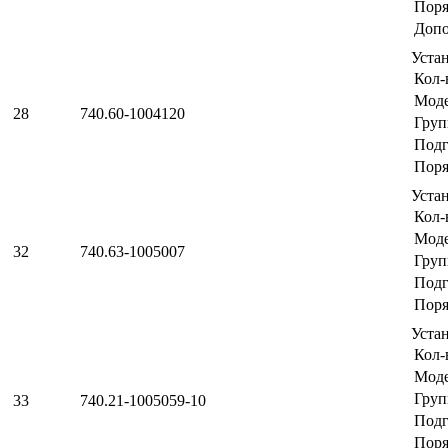
Поря
Допо
Уста
Кол-
Мод
28
740.60-1004120
Груп
Подг
Поря
Уста
Кол-
Мод
32
740.63-1005007
Груп
Подг
Поря
Уста
Кол-
Мод
Груп
33
740.21-1005059-10
Подг
Поря