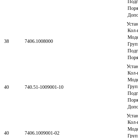
Подг
Поря
Допо
Уста
Кол-
Мод
38
7406.1008000
Груп
Подг
Поря
Уста
Кол-
Мод
Груп
40
740.51-1009001-10
Подг
Поря
Допо
Уста
Кол-
Мод
40
7406.1009001-02
Груп