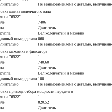
лнительно
Не взаимозаменяема с деталью, выпущенн
новка шкива коленчатого вала
во на "6522"
1
ель
7406
па
Двигатель
руппа
Вал коленчатый и маховик
дковый номер детали
060
лнительно
Не взаимозаменяема с деталью, выпущенн
новка маховика и фиксатора
во на "6522"
1
ель
740.60
па
Двигатель
руппа
Вал коленчатый и маховик
дковый номер детали
100
лнительно
Не взаимозаменяема с деталью, выпущенн
новка привода отбора мощности переднего
во на "6522"
1
ель
820.52
па
Двигатель