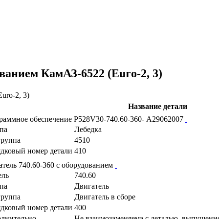
ванием КамАЗ-6522 (Euro-2, 3)
Название детали
раммное обеспечение P528V30-740.60-360- А29062007
па
Лебедка
руппа
4510
дковый номер детали
410
атель 740.60-360 с оборудованием
ель
740.60
па
Двигатель
руппа
Двигатель в сборе
дковый номер детали
400
лнительно
Не взаимозаменяема с деталью, выпущенн