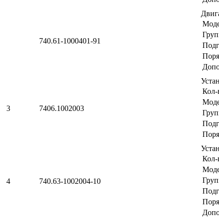
Двиг
Мод
Груп
740.61-1000401-91
Подг
Поря
Допо
Уста
Кол-
Мод
3
7406.1002003
Груп
Подг
Поря
Уста
Кол-
Мод
Груп
4
740.63-1002004-10
Подг
Поря
Допо