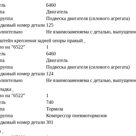
ель
6460
па
Двигатель
руппа
Подвеска двигателя (силового агрегата)
дковый номер детали
125
лнительно
Не взаимозаменяема с деталью, выпущенн
штейн крепления задней опоры правый
во на "6522"
1
ель
6460
па
Двигатель
руппа
Подвеска двигателя (силового агрегата)
дковый номер детали
124
лнительно
Не взаимозаменяема с деталью, выпущенн
ладка
во на "6522"
1
ель
740
па
Тормоза
руппа
Компрессор пневмотормозов
дковый номер детали
301
в