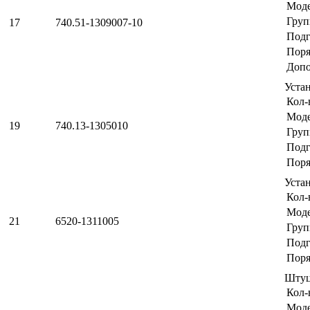
Мод
Груп
17
740.51-1309007-10
Подг
Поря
Допо
Уста
Кол-
Мод
19
740.13-1305010
Груп
Подг
Поря
Уста
Кол-
Мод
21
6520-1311005
Груп
Подг
Поря
Шту
Кол-
Мод