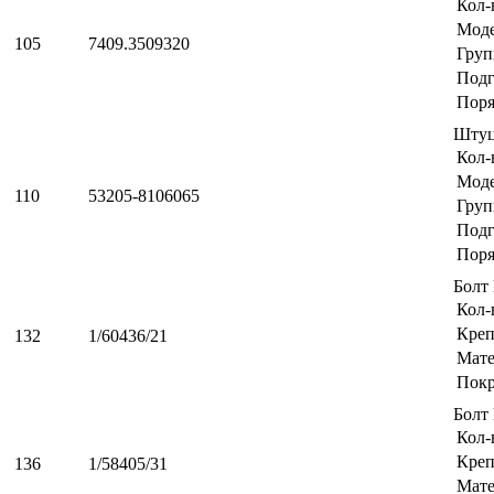
Кол-
Мод
105
7409.3509320
Груп
Подг
Поря
Штуц
Кол-
Мод
110
53205-8106065
Груп
Подг
Поря
Болт
Кол-
Креп
132
1/60436/21
Мате
Пок
Болт
Кол-
Креп
136
1/58405/31
Мате