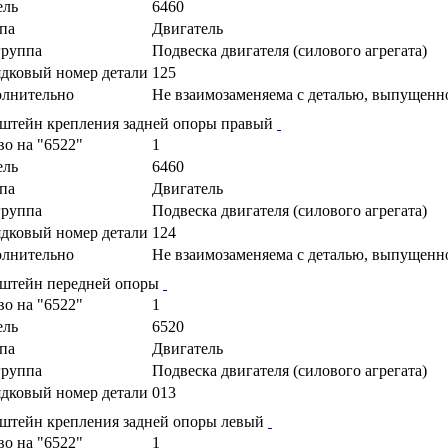
ель
6460
па
Двигатель
руппа
Подвеска двигателя (силового агрегата)
дковый номер детали
125
лнительно
Не взаимозаменяема с деталью, выпущенн
штейн крепления задней опоры правый
во на "6522"
1
ель
6460
па
Двигатель
руппа
Подвеска двигателя (силового агрегата)
дковый номер детали
124
лнительно
Не взаимозаменяема с деталью, выпущенн
штейн передней опоры
во на "6522"
1
ель
6520
па
Двигатель
руппа
Подвеска двигателя (силового агрегата)
дковый номер детали
013
штейн крепления задней опоры левый
во на "6522"
1