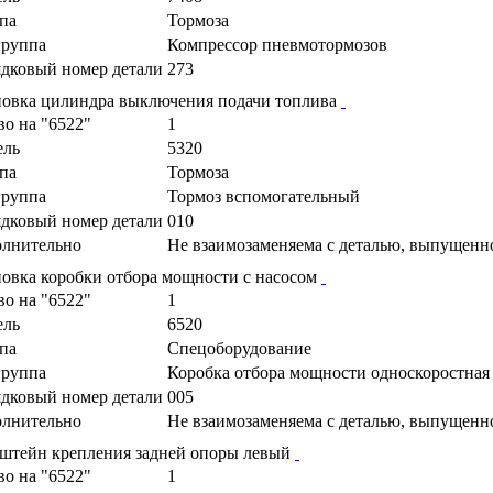
па
Тормоза
руппа
Компрессор пневмотормозов
дковый номер детали
273
новка цилиндра выключения подачи топлива
во на "6522"
1
ель
5320
па
Тормоза
руппа
Тормоз вспомогательный
дковый номер детали
010
лнительно
Не взаимозаменяема с деталью, выпущенн
новка коробки отбора мощности с насосом
во на "6522"
1
ель
6520
па
Спецоборудование
руппа
Коробка отбора мощности односкоростная
дковый номер детали
005
лнительно
Не взаимозаменяема с деталью, выпущенн
штейн крепления задней опоры левый
во на "6522"
1