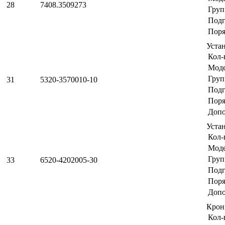
28
7408.3509273
Груп
Подг
Поря
Уста
Кол-
Мод
Груп
31
5320-3570010-10
Подг
Поря
Допо
Уста
Кол-
Мод
Груп
33
6520-4202005-30
Подг
Поря
Допо
Крон
Кол-