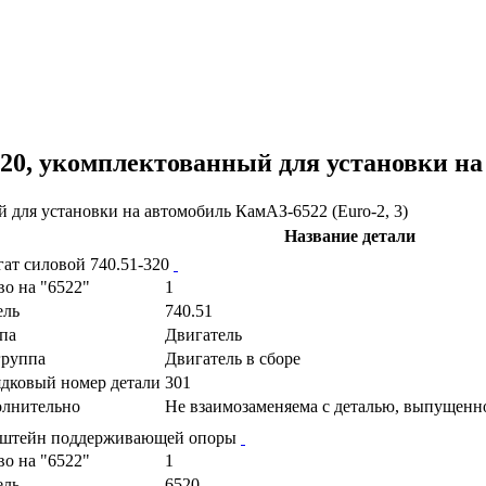
320, укомплектованный для установки на
Название детали
гат силовой 740.51-320
во на "6522"
1
ель
740.51
па
Двигатель
руппа
Двигатель в сборе
дковый номер детали
301
лнительно
Не взаимозаменяема с деталью, выпущенн
штейн поддерживающей опоры
во на "6522"
1
ель
6520