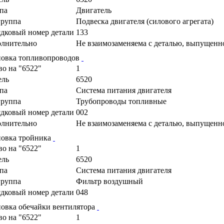
па
Двигатель
руппа
Подвеска двигателя (силового агрегата)
дковый номер детали
133
лнительно
Не взаимозаменяема с деталью, выпущенн
новка топливопроводов
во на "6522"
1
ель
6520
па
Cистема питания двигателя
руппа
Трубопроводы топливные
дковый номер детали
002
лнительно
Не взаимозаменяема с деталью, выпущенн
новка тройника
во на "6522"
1
ель
6520
па
Cистема питания двигателя
руппа
Фильтр воздушный
дковый номер детали
048
новка обечайки вентилятора
во на "6522"
1