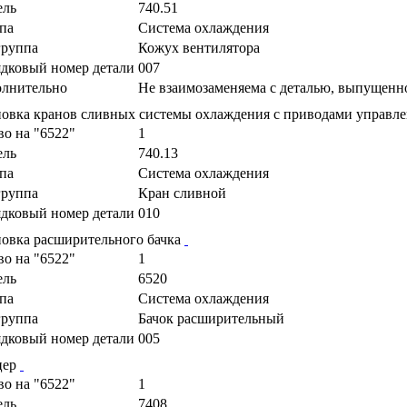
ель
740.51
па
Система охлаждения
руппа
Кожух вентилятора
дковый номер детали
007
лнительно
Не взаимозаменяема с деталью, выпущенн
новка кранов сливных системы охлаждения с приводами управл
во на "6522"
1
ель
740.13
па
Система охлаждения
руппа
Кран сливной
дковый номер детали
010
новка расширительного бачка
во на "6522"
1
ель
6520
па
Система охлаждения
руппа
Бачок расширительный
дковый номер детали
005
цер
во на "6522"
1
ель
7408