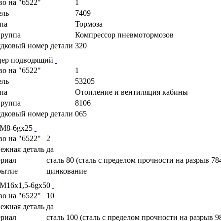
во на "6522"
1
ель
7409
па
Тормоза
руппа
Компрессор пневмотормозов
дковый номер детали
320
ер подводящий
во на "6522"
1
ель
53205
па
Отопление и вентиляция кабины
руппа
8106
дковый номер детали
065
 М8-6gх25
во на "6522"
2
ежная деталь
да
риал
сталь 80 (сталь с пределом прочности на разрыв 78
рытие
цинкование
 М16х1,5-6gх50
во на "6522"
10
ежная деталь
да
риал
сталь 100 (сталь с пределом прочности на разрыв 9