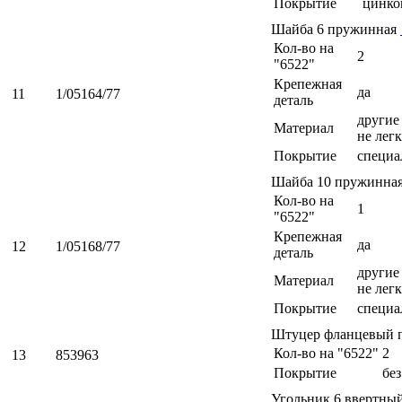
Покрытие
цинко
Шайба 6 пружинная
Кол-во на
2
"6522"
Крепежная
да
11
1/05164/77
деталь
другие 
Материал
не легк
Покрытие
специа
Шайба 10 пружинна
Кол-во на
1
"6522"
Крепежная
да
12
1/05168/77
деталь
другие 
Материал
не легк
Покрытие
специа
Штуцер фланцевый 
Кол-во на "6522"
2
13
853963
Покрытие
бе
Угольник 6 ввертны