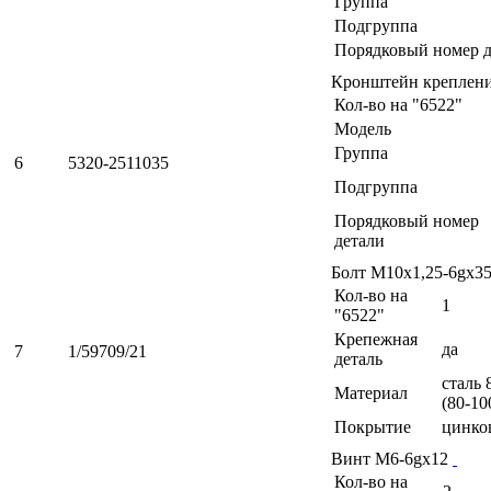
Группа
Подгруппа
Порядковый номер д
Кронштейн креплен
Кол-во на "6522"
Модель
Группа
6
5320-2511035
Подгруппа
Порядковый номер
детали
Болт М10х1,25-6gх3
Кол-во на
1
"6522"
Крепежная
да
7
1/59709/21
деталь
сталь 
Материал
(80-10
Покрытие
цинко
Винт М6-6gх12
Кол-во на