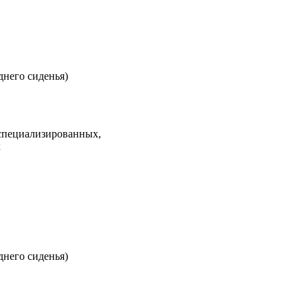
днего сиденья)
 специализированных,
х
днего сиденья)