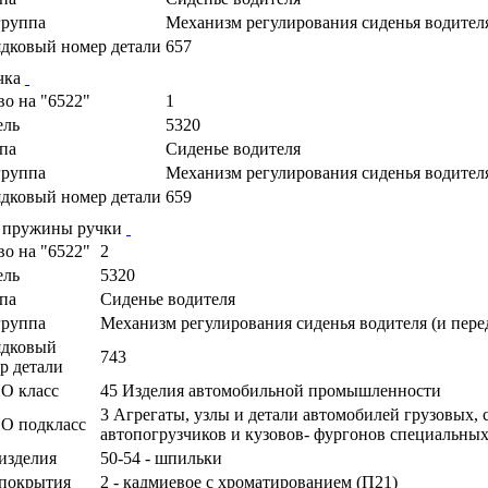
руппа
Механизм регулирования сиденья водителя
дковый номер детали
657
чка
во на "6522"
1
ель
5320
па
Сиденье водителя
руппа
Механизм регулирования сиденья водителя
дковый номер детали
659
 пружины ручки
во на "6522"
2
ель
5320
па
Сиденье водителя
руппа
Механизм регулирования сиденья водителя (и пере
ядковый
743
р детали
О класс
45 Изделия автомобильной промышленности
3 Агрегаты, узлы и детали автомобилей грузовых,
О подкласс
автопогрузчиков и кузовов- фургонов специальны
изделия
50-54 - шпильки
покрытия
2 - кадмиевое с хроматированием (П21)