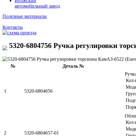
Волжский
автомобильный завод
Полезные материалы
Контакты
5320-6804756 Ручка регулировки торси
№
Деталь №
Ручк
Кол-
Мод
1
5320-6804656
Груп
Подг
Поря
Обли
Кол-
Мод
2
5320-6804657-01
Груп