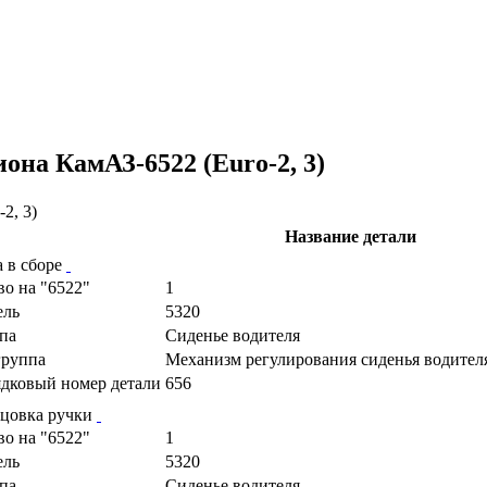
она КамАЗ-6522 (Euro-2, 3)
Название детали
а в сборе
во на "6522"
1
ель
5320
па
Сиденье водителя
руппа
Механизм регулирования сиденья водителя
дковый номер детали
656
цовка ручки
во на "6522"
1
ель
5320
па
Сиденье водителя