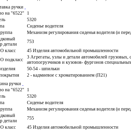
тавка ручки
во на "6522"
1
ель
5320
па
Сиденье водителя
руппа
Механизм регулирования сиденья водителя (и пере
ядковый
753
р детали
О класс
45 Изделия автомобильной промышленности
3 Агрегаты, узлы и детали автомобилей грузовых,
О подкласс
автопогрузчиков и кузовов- фургонов специальны
изделия
50-54 - шпильки
покрытия
2 - кадмиевое с хроматированием (П21)
ина ручки
во на "6522"
1
ель
5320
па
Сиденье водителя
руппа
Механизм регулирования сиденья водителя (и пере
ядковый
755
р детали
О класс
45 Изделия автомобильной промышленности