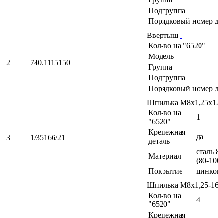
Подгруппа
Порядковый номер д
Ввертыш
Кол-во на "6520"
Модель
2
740.1115150
Группа
Подгруппа
Порядковый номер д
Шпилька М8х1,25х1
Кол-во на
1
"6520"
Крепежная
да
3
1/35166/21
деталь
сталь 
Материал
(80-10
Покрытие
цинко
Шпилька М8х1,25-1
Кол-во на
4
"6520"
Крепежная