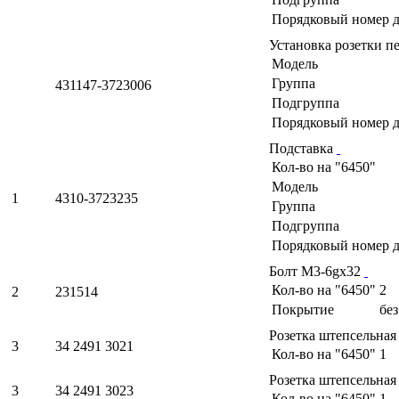
Порядковый номер д
Установка розетки 
Модель
Группа
431147-3723006
Подгруппа
Порядковый номер д
Подставка
Кол-во на "6450"
Модель
1
4310-3723235
Группа
Подгруппа
Порядковый номер д
Болт М3-6gх32
Кол-во на "6450"
2
2
231514
Покрытие
бе
Розетка штепсельна
3
34 2491 3021
Кол-во на "6450"
1
Розетка штепсельна
3
34 2491 3023
Кол-во на "6450"
1