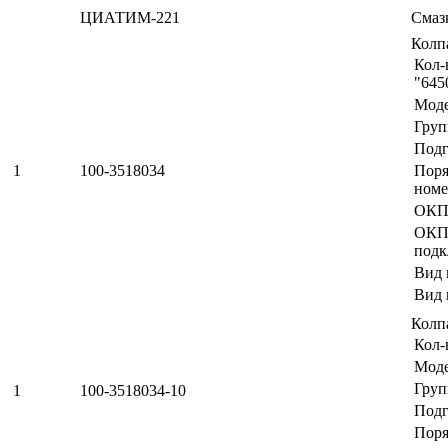
ЦИАТИМ-221
Смазк
Колп
Кол-
"645
Мод
Груп
Подг
1
100-3518034
Пор
номе
ОКП
ОК
подк
Вид 
Вид 
Колп
Кол-
Мод
Груп
1
100-3518034-10
Подг
Поря