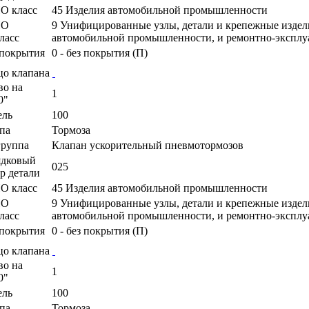
О класс
45 Изделия автомобильной промышленности
ПО
9 Унифицированные узлы, детали и крепежные издел
ласс
автомобильной промышленности, и ремонтно-экспл
покрытия
0 - без покрытия (П)
цо клапана
во на
1
0"
ель
100
па
Тормоза
руппа
Клапан ускорительный пневмотормозов
ядковый
025
р детали
О класс
45 Изделия автомобильной промышленности
ПО
9 Унифицированные узлы, детали и крепежные издел
ласс
автомобильной промышленности, и ремонтно-экспл
покрытия
0 - без покрытия (П)
цо клапана
во на
1
0"
ель
100
па
Тормоза