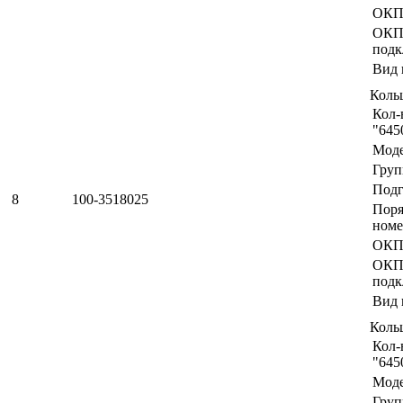
ОКП
ОК
подк
Вид 
Коль
Кол-
"645
Мод
Груп
Подг
8
100-3518025
Пор
номе
ОКП
ОК
подк
Вид 
Коль
Кол-
"645
Мод
Груп