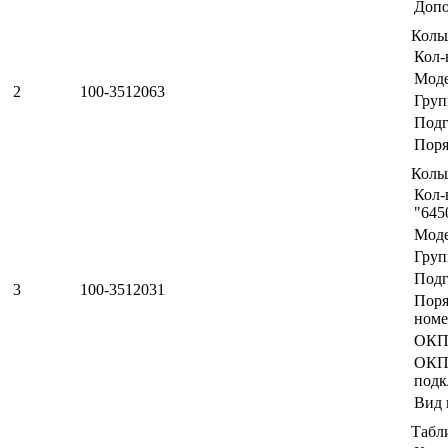
Допо
Коль
Кол-
Мод
2
100-3512063
Груп
Подг
Поря
Коль
Кол-
"645
Мод
Груп
Подг
3
100-3512031
Пор
номе
ОКП
ОК
подк
Вид 
Табл