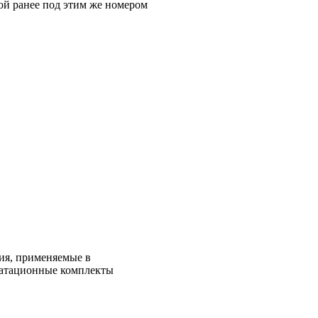
ой ранее под этим же номером
ия, применяемые в
уатационные комплекты