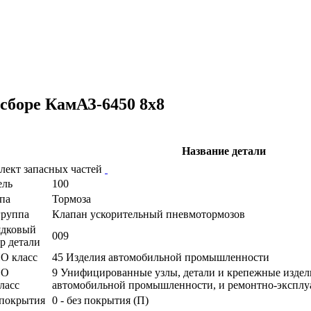
сборе КамАЗ-6450 8х8
Название детали
лект запасных частей
ель
100
па
Тормоза
руппа
Клапан ускорительный пневмотормозов
ядковый
009
р детали
О класс
45 Изделия автомобильной промышленности
ПО
9 Унифицированные узлы, детали и крепежные издел
ласс
автомобильной промышленности, и ремонтно-экспл
покрытия
0 - без покрытия (П)