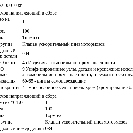
а, 0,010 кг
ачок направляющий в сборе
во на
1
0"
ель
100
па
Тормоза
руппа
Клапан ускорительный пневмотормозов
ядковый
034
р детали
О класс
45 Изделия автомобильной промышленности
ПО
9 Унифицированные узлы, детали и крепежные издел
ласс
автомобильной промышленности, и ремонтно-экспл
изделия
60-65 - винты самонарезающие
покрытия
4 - многослойное медь-никель-хром (хромирование б
ачок направляющий в сборе
во на "6450"
1
ель
100
па
Тормоза
руппа
Клапан ускорительный пневмотормозов
дковый номер детали
034