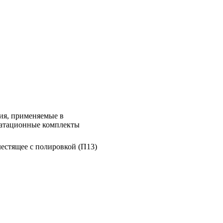
ия, применяемые в
уатационные комплекты
лестящее с полировкой (П13)