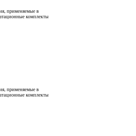
ия, применяемые в
уатационные комплекты
ия, применяемые в
уатационные комплекты