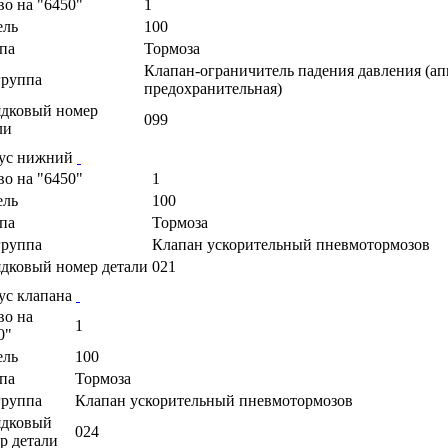
во на "6450"
1
ель
100
па
Тормоза
Клапан-ограничитель падения давления (ап
руппа
предохранительная)
дковый номер
099
ли
ус нижний
во на "6450"
1
ель
100
па
Тормоза
руппа
Клапан ускорительный пневмотормозов
дковый номер детали
021
ус клапана
во на
1
0"
ель
100
па
Тормоза
руппа
Клапан ускорительный пневмотормозов
ядковый
024
р детали