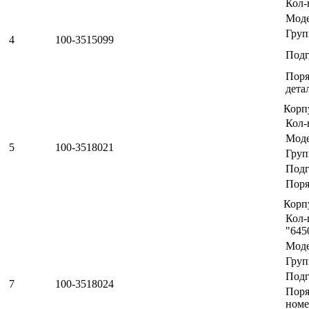
Кол-
Мод
Груп
4
100-3515099
Подг
Поря
дета
Корп
Кол-
Мод
5
100-3518021
Груп
Подг
Поря
Корп
Кол-
"645
Мод
Груп
Подг
7
100-3518024
Пор
номе