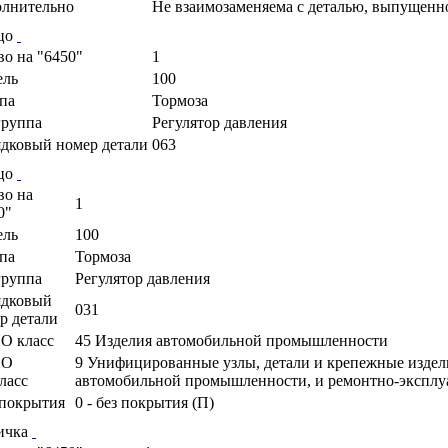
лнительно
Не взаимозаменяема с деталью, выпущенн
цо
во на "6450"
1
ель
100
па
Тормоза
руппа
Регулятор давления
дковый номер детали
063
цо
во на
1
0"
ель
100
па
Тормоза
руппа
Регулятор давления
ядковый
031
р детали
О класс
45 Изделия автомобильной промышленности
ПО
9 Унифицированные узлы, детали и крепежные издел
ласс
автомобильной промышленности, и ремонтно-экспл
покрытия
0 - без покрытия (П)
ичка