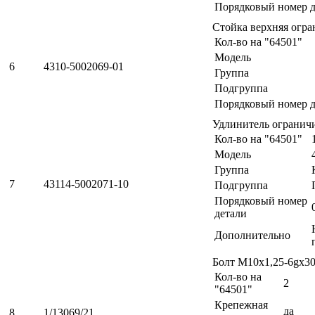
Порядковый номер д
Стойка верхняя огр
Кол-во на "64501"
Модель
6
4310-5002069-01
Группа
Подгруппа
Порядковый номер д
Удлинитель огранич
Кол-во на "64501"
Модель
Группа
7
43114-5002071-10
Подгруппа
Порядковый номер
детали
Дополнительно
Болт М10х1,25-6gх3
Кол-во на
2
"64501"
Крепежная
да
8
1/13069/21