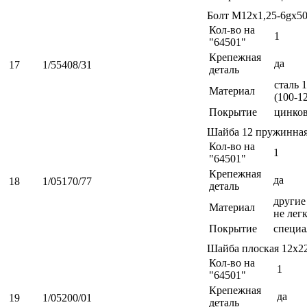
Болт М12х1,25-6gх5
Кол-во на
1
"64501"
Крепежная
да
17
1/55408/31
деталь
сталь 
Материал
(100-1
Покрытие
цинко
Шайба 12 пружинна
Кол-во на
1
"64501"
Крепежная
да
18
1/05170/77
деталь
другие 
Материал
не лег
Покрытие
специа
Шайба плоская 12х2
Кол-во на
1
"64501"
Крепежная
да
19
1/05200/01
деталь