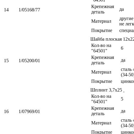
Крепежная
да
14
1/05168/77
деталь
другие 
Материал
не лег
Покрытие
специа
Шайба плоская 12х2
Кол-во на
6
"64501"
Крепежная
да
15
1/05200/01
деталь
сталь 
Материал
(34-50
Покрытие
цинко
Шплинт 3,7х25
Кол-во на
5
"64501"
Крепежная
да
16
1/07969/01
деталь
сталь 
Материал
(34-50
Покрытие
цинко