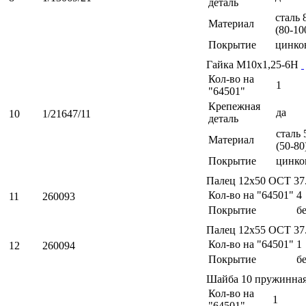
деталь
сталь 
Материал
(80-10
Покрытие
цинко
Гайка М10х1,25-6Н
Кол-во на
1
"64501"
Крепежная
да
10
1/21647/11
деталь
сталь 
Материал
(50-80
Покрытие
цинко
Палец 12х50 ОСТ 37
Кол-во на "64501"
4
11
260093
Покрытие
б
Палец 12х55 ОСТ 37
Кол-во на "64501"
1
12
260094
Покрытие
б
Шайба 10 пружинна
Кол-во на
1
"64501"