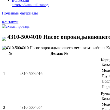
Волжский
автомобильный завод
Полезные материалы
Контакты
4310-5004010 Насос опрокидывающего
№
Деталь №
Корп
Кол-
Мод
1
4310-5004016
Груп
Подг
Поря
Ручк
Кол-
Мод
2
4310-5004054
Груп