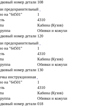
дковый номер детали
108
ан предохранительный
во на "64501"
1
ель
4310
па
Кабина (Кузов)
руппа
Обивки и кожухи
дковый номер детали
120
ан предохранительный
во на "64501"
1
ель
4310
па
Кабина (Кузов)
руппа
Обивки и кожухи
дковый номер детали
130
ичка инструкционная
во на "64501"
1
ель
4310
па
Кабина (Кузов)
руппа
Обивки и кожухи
дковый номер детали
018