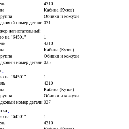
ель
4310
па
Кабина (Кузов)
руппа
Обивки и кожухи
дковый номер детали
031
жер нагнетательный
во на "64501"
1
ель
4310
па
Кабина (Кузов)
руппа
Обивки и кожухи
дковый номер детали
035
а
во на "64501"
1
ель
4310
па
Кабина (Кузов)
руппа
Обивки и кожухи
дковый номер детали
037
ятка
во на "64501"
1
ель
4310