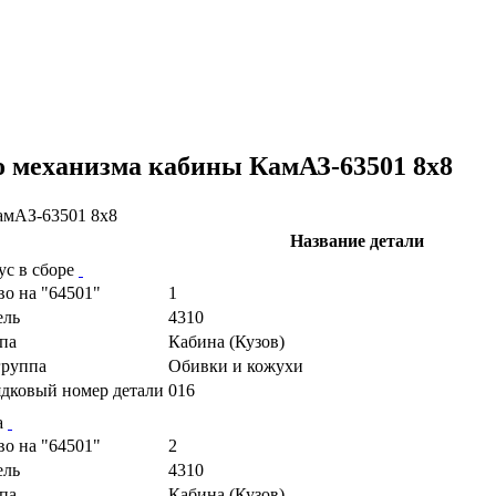
 механизма кабины КамАЗ-63501 8х8
Название детали
ус в сборе
во на "64501"
1
ель
4310
па
Кабина (Кузов)
руппа
Обивки и кожухи
дковый номер детали
016
а
во на "64501"
2
ель
4310
па
Кабина (Кузов)