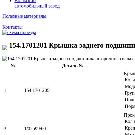
Волжский
автомобильный завод
Полезные материалы
Контакты
154.1701201 Крышка заднего подшипни
№
Деталь №
Крыш
Кол-
Мод
1
154.1701205
Груп
Подг
Поря
Прок
Кол-
Креп
3
1/02599/60
Мате