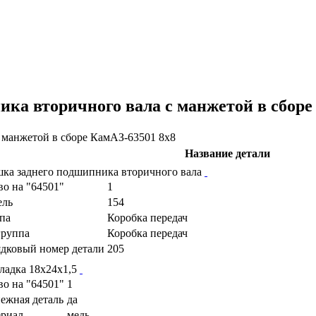
ка вторичного вала с манжетой в сборе
Название детали
ка заднего подшипника вторичного вала
во на "64501"
1
ель
154
па
Коробка передач
руппа
Коробка передач
дковый номер детали
205
ладка 18х24х1,5
во на "64501"
1
ежная деталь
да
риал
медь