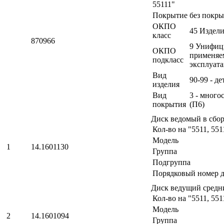
55111"
Покрытие
без покры
ОКПО
45 Издел
класс
870966
9 Унифици
ОКПО
применяе
подкласс
эксплуат
Вид
90-99 - д
изделия
Вид
3 - много
покрытия
(П6)
Диск ведомый в сбо
Кол-во на "5511, 551
Модель
1
14.1601130
Группа
Подгруппа
Порядковый номер д
Диск ведущий сред
Кол-во на "5511, 551
Модель
2
14.1601094
Группа