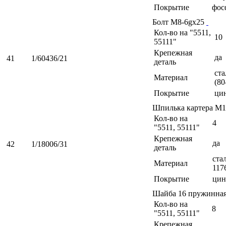
Покрытие
фос
Болт М8-6gх25
Кол-во на "5511,
10
55111"
Крепежная
да
41
1/60436/21
деталь
ста
Материал
(80
Покрытие
ци
Шпилька картера М1
Кол-во на
4
"5511, 55111"
Крепежная
да
42
1/18006/31
деталь
ста
Материал
117
Покрытие
цин
Шайба 16 пружинна
Кол-во на
8
"5511, 55111"
Крепежная