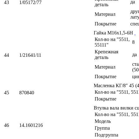
да
43
1/05172/77
деталь
друг
Материал
лат
Покрытие
спе
Гайка М16х1,5-6Н
Кол-во на "5511,
8
55111"
Крепежная
да
44
1/21641/11
деталь
ста
Материал
(50
Покрытие
ци
Масленка КГ/8" 45 (
Кол-во на "5511, 551
45
870840
Покрытие
Втулка вала вилки 
Кол-во на "5511, 551
Модель
46
14.1601216
Группа
Подгруппа