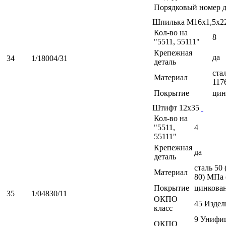
Порядковый номер д
Шпилька М16х1,5х2
Кол-во на
8
"5511, 55111"
Крепежная
да
34
1/18004/31
деталь
ста
Материал
117
Покрытие
цин
Штифт 12х35
Кол-во на
"5511,
4
55111"
Крепежная
да
деталь
сталь 50
Материал
80) МПа 
Покрытие
цинкова
35
1/04830/11
ОКПО
45 Изде
класс
9 Унифиц
ОКПО