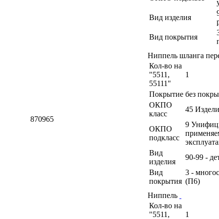
Вид изделия
Вид покрытия
Ниппель шланга пе
Кол-во на
"5511,
1
55111"
Покрытие
без покры
ОКПО
45 Издел
класс
870965
9 Унифици
ОКПО
применяе
подкласс
эксплуат
Вид
90-99 - д
изделия
Вид
3 - много
покрытия
(П6)
Ниппель
Кол-во на
"5511,
1