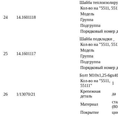
Шайба теплоизолир
Кол-во на "5511, 551
Модель
24
14.1601118
Группа
Подгруппа
Порядковый номер д
Шайба подкладки
Кол-во на "5511, 551
Модель
25
14.1601117
Группа
Подгруппа
Порядковый номер д
Болт М10х1,25-6gх4
Кол-во на "5511,
1
55111"
Крепежная
да
26
1/13070/21
деталь
ста
Материал
(80
Покрытие
ци