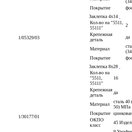
(34
Покрытие
фо
Заклепка 4х14
Кол-во на "5511,
2
55111"
Крепежная
да
1/05329/03
деталь
ста
Материал
(34
Покрытие
фо
Заклепка 8х28
Кол-во на
"5511,
16
55111"
Крепежная
да
деталь
сталь 40
Материал
50) МПа 
Покрытие
цинкова
1/30177/01
ОКПО
45 Изде
класс
9 Унифиц