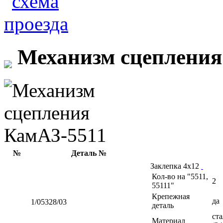
Механизм сцепления
№
Деталь №
Заклепка 4х12
Кол-во на "5511,
2
55111"
Крепежная
да
1/05328/03
деталь
ста
Материал