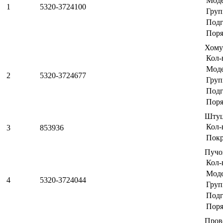
Мод
1
5320-3724100
Груп
Подг
Поря
Хому
Кол-
Мод
2
5320-3724677
Груп
Подг
Поря
Штуц
Кол-
3
853936
Пок
Пучо
Кол-
Мод
4
5320-3724044
Груп
Подг
Поря
Пров