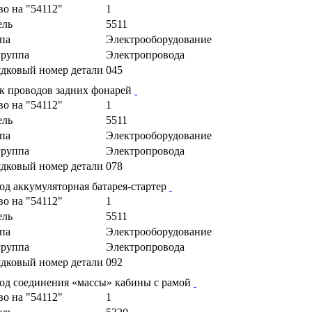
во на "54112"
1
ель
5511
па
Электрооборудование
руппа
Электропровода
дковый номер детали
045
к проводов задних фонарей
во на "54112"
1
ель
5511
па
Электрооборудование
руппа
Электропровода
дковый номер детали
078
од аккумуляторная батарея-стартер
во на "54112"
1
ель
5511
па
Электрооборудование
руппа
Электропровода
дковый номер детали
092
од соединения «массы» кабины с рамой
во на "54112"
1