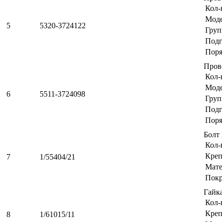
Кол-
Мод
5
5320-3724122
Груп
Подг
Поря
Пров
Кол-
Мод
6
5511-3724098
Груп
Подг
Поря
Болт
Кол-
Креп
7
1/55404/21
Мате
Пок
Гайк
Кол-
Креп
8
1/61015/11