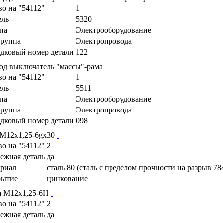
во на "54112"
1
ель
5320
па
Электрооборудование
руппа
Электропровода
дковый номер детали
122
од выключатель "массы"-рама
во на "54112"
1
ель
5511
па
Электрооборудование
руппа
Электропровода
дковый номер детали
098
 М12х1,25-6gх30
во на "54112"
2
ежная деталь
да
риал
сталь 80 (сталь с пределом прочности на разрыв 78
рытие
цинкование
а М12х1,25-6Н
во на "54112"
2
ежная деталь
да