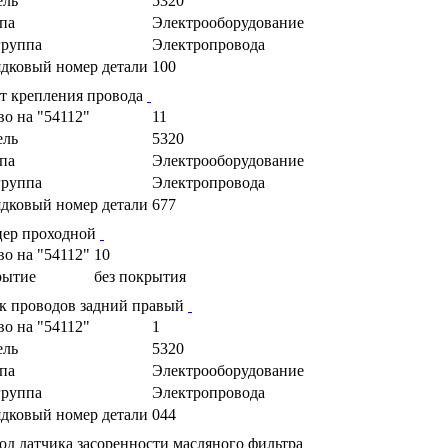
ель
5320
па
Электрооборудование
руппа
Электропровода
дковый номер детали
100
т крепления провода
во на "54112"
11
ель
5320
па
Электрооборудование
руппа
Электропровода
дковый номер детали
677
ер проходной
во на "54112"
10
рытие
без покрытия
к проводов задний правый
во на "54112"
1
ель
5320
па
Электрооборудование
руппа
Электропровода
дковый номер детали
044
од датчика засоренности масляного фильтра