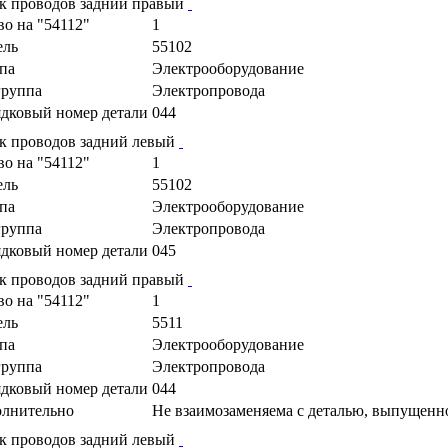
к проводов задний правый
во на "54112"
1
ель
55102
па
Электрооборудование
руппа
Электропровода
дковый номер детали
044
к проводов задний левый
во на "54112"
1
ель
55102
па
Электрооборудование
руппа
Электропровода
дковый номер детали
045
к проводов задний правый
во на "54112"
1
ель
5511
па
Электрооборудование
руппа
Электропровода
дковый номер детали
044
лнительно
Не взаимозаменяема с деталью, выпущенн
к проводов задний левый