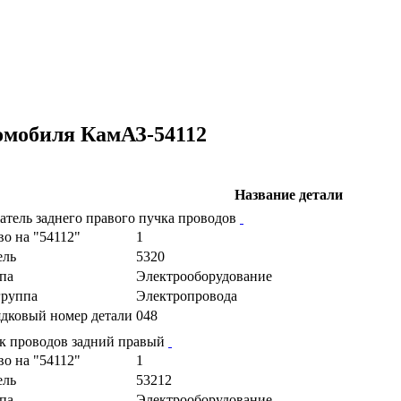
омобиля КамАЗ-54112
Название детали
атель заднего правого пучка проводов
во на "54112"
1
ель
5320
па
Электрооборудование
руппа
Электропровода
дковый номер детали
048
к проводов задний правый
во на "54112"
1
ель
53212
па
Электрооборудование