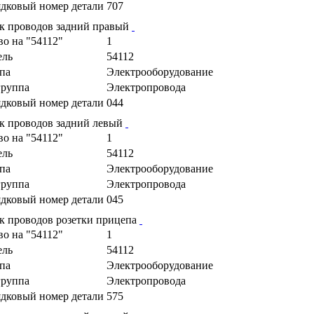
дковый номер детали
707
к проводов задний правый
во на "54112"
1
ель
54112
па
Электрооборудование
руппа
Электропровода
дковый номер детали
044
к проводов задний левый
во на "54112"
1
ель
54112
па
Электрооборудование
руппа
Электропровода
дковый номер детали
045
к проводов розетки прицепа
во на "54112"
1
ель
54112
па
Электрооборудование
руппа
Электропровода
дковый номер детали
575