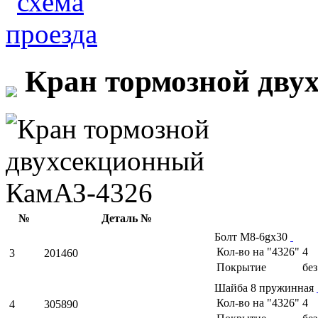
Кран тормозной дву
№
Деталь №
Болт М8-6gх30
Кол-во на "4326"
4
3
201460
Покрытие
бе
Шайба 8 пружинная
Кол-во на "4326"
4
4
305890