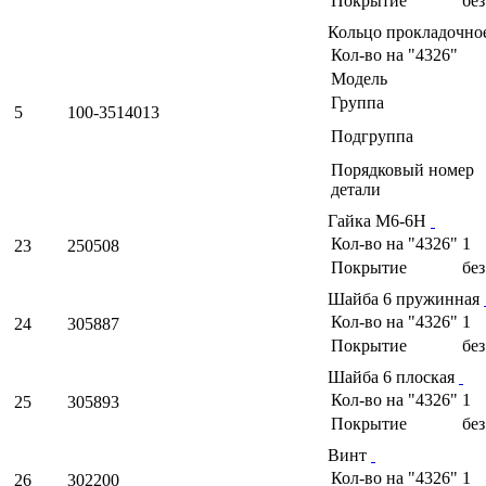
Покрытие
бе
Кольцо прокладочно
Кол-во на "4326"
Модель
Группа
5
100-3514013
Подгруппа
Порядковый номер
детали
Гайка М6-6Н
Кол-во на "4326"
1
23
250508
Покрытие
бе
Шайба 6 пружинная
Кол-во на "4326"
1
24
305887
Покрытие
бе
Шайба 6 плоская
Кол-во на "4326"
1
25
305893
Покрытие
бе
Винт
Кол-во на "4326"
1
26
302200