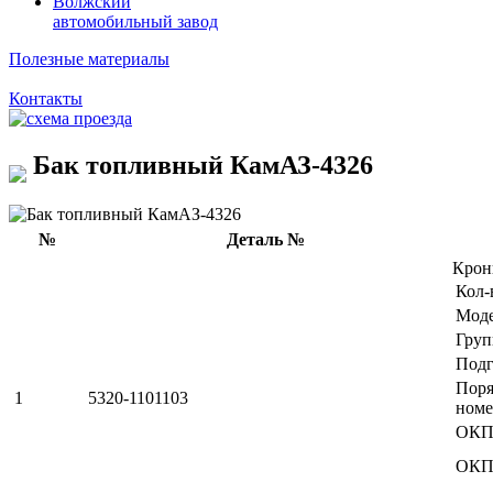
Волжский
автомобильный завод
Полезные материалы
Контакты
Бак топливный КамАЗ-4326
№
Деталь №
Кро
Кол-
Мод
Груп
Подг
Пор
1
5320-1101103
номе
ОКП
ОКП