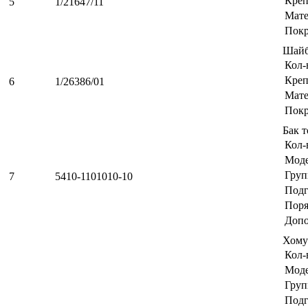
Креп
5
1/21647/11
Мате
Пок
Шайб
Кол-
Креп
6
1/26386/01
Мате
Пок
Бак 
Кол-
Мод
Груп
7
5410-1101010-10
Подг
Поря
Допо
Хому
Кол-
Мод
Груп
Подг