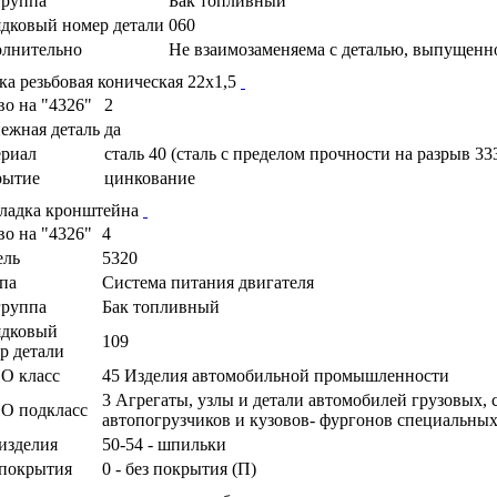
руппа
Бак топливный
дковый номер детали
060
лнительно
Не взаимозаменяема с деталью, выпущенн
ка резьбовая коническая 22х1,5
во на "4326"
2
ежная деталь
да
риал
сталь 40 (сталь с пределом прочности на разрыв 33
рытие
цинкование
ладка кронштейна
во на "4326"
4
ель
5320
па
Cистема питания двигателя
руппа
Бак топливный
ядковый
109
р детали
О класс
45 Изделия автомобильной промышленности
3 Агрегаты, узлы и детали автомобилей грузовых,
О подкласс
автопогрузчиков и кузовов- фургонов специальны
изделия
50-54 - шпильки
покрытия
0 - без покрытия (П)