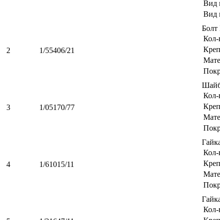
Вид 
Вид 
Болт
Кол-
Креп
2
1/55406/21
Мате
Пок
Шайб
Кол-
Креп
3
1/05170/77
Мате
Пок
Гайк
Кол-
Креп
4
1/61015/11
Мате
Пок
Гайк
Кол-