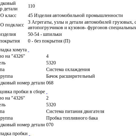
ядковый
110
р детали
О класс
45 Изделия автомобильной промышленности
3 Агрегаты, узлы и детали автомобилей грузовых,
О подкласс
автопогрузчиков и кузовов- фургонов специальны
изделия
50-54 - шпильки
покрытия
0 - без покрытия (П)
ладка хомута
во на "4326"
4
ель
5320
па
Система охлаждения
руппа
Бачок расширительный
дковый номер детали
068
цовка пробки в сборе
во на "4326"
2
ель
5320
па
Cистема питания двигателя
руппа
Пробка топливного бака
дковый номер детали
070
ладка пробки