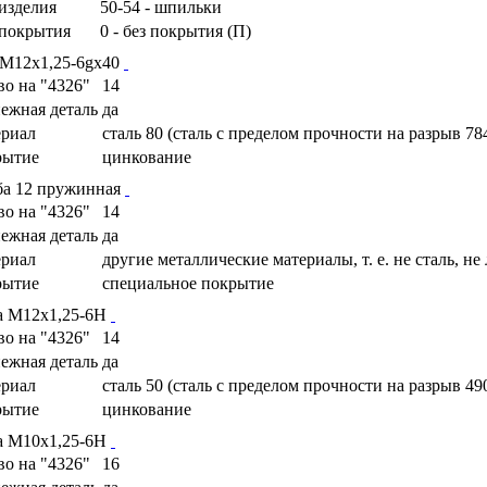
изделия
50-54 - шпильки
покрытия
0 - без покрытия (П)
 М12х1,25-6gх40
во на "4326"
14
ежная деталь
да
риал
сталь 80 (сталь с пределом прочности на разрыв 78
рытие
цинкование
а 12 пружинная
во на "4326"
14
ежная деталь
да
риал
другие металлические материалы, т. е. не сталь, не
рытие
специальное покрытие
а М12х1,25-6Н
во на "4326"
14
ежная деталь
да
риал
сталь 50 (сталь с пределом прочности на разрыв 49
рытие
цинкование
а М10х1,25-6Н
во на "4326"
16