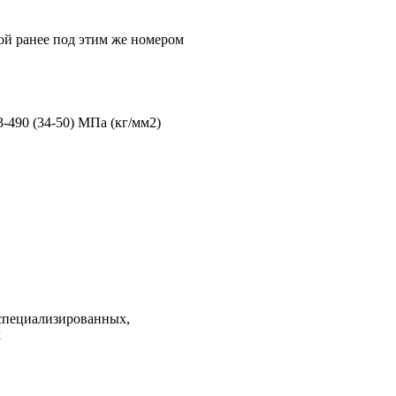
ой ранее под этим же номером
3-490 (34-50) МПа (кг/мм2)
 специализированных,
х