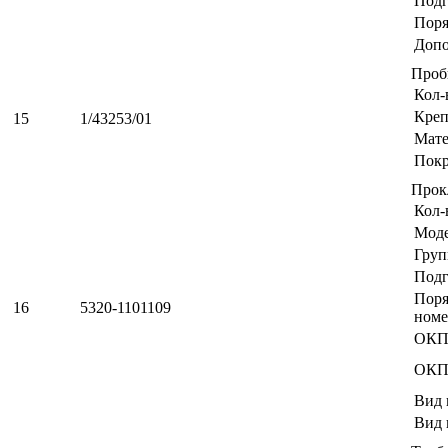
Подг
Поря
Допо
Проб
Кол-
Креп
15
1/43253/01
Мате
Пок
Прок
Кол-
Мод
Груп
Подг
Пор
16
5320-1101109
номе
ОКП
ОКП
Вид 
Вид 