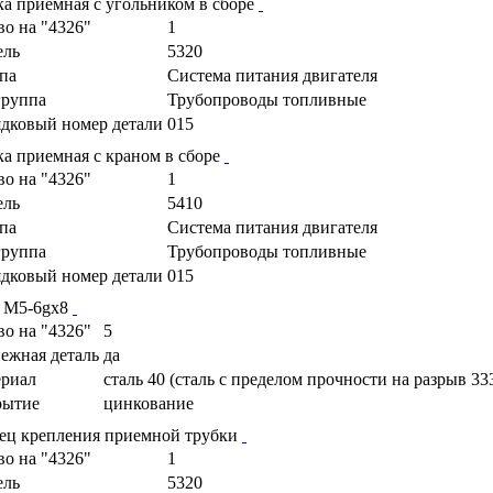
ка приемная с угольником в сборе
во на "4326"
1
ель
5320
па
Cистема питания двигателя
руппа
Трубопроводы топливные
дковый номер детали
015
ка приемная с краном в сборе
во на "4326"
1
ель
5410
па
Cистема питания двигателя
руппа
Трубопроводы топливные
дковый номер детали
015
 М5-6gх8
во на "4326"
5
ежная деталь
да
риал
сталь 40 (сталь с пределом прочности на разрыв 33
рытие
цинкование
ец крепления приемной трубки
во на "4326"
1
ель
5320