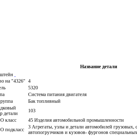
Название детали
нштейн
во на "4326"
4
ель
5320
па
Cистема питания двигателя
руппа
Бак топливный
ядковый
103
р детали
О класс
45 Изделия автомобильной промышленности
3 Агрегаты, узлы и детали автомобилей грузовых,
О подкласс
автопогрузчиков и кузовов- фургонов специальны