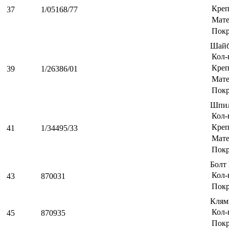
Креп
37
1/05168/77
Мате
Пок
Шайб
Кол-
Креп
39
1/26386/01
Мате
Пок
Шпил
Кол-
Креп
41
1/34495/33
Мате
Пок
Болт
Кол-
43
870031
Пок
Кля
Кол-
45
870935
Пок