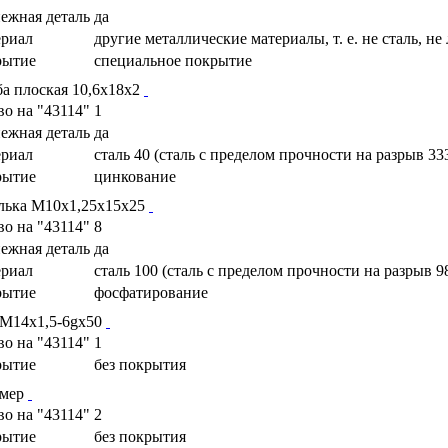
ежная деталь
да
риал
другие металлические материалы, т. е. не сталь, не
рытие
специальное покрытие
а плоская 10,6х18х2
во на "43114"
1
ежная деталь
да
риал
сталь 40 (сталь с пределом прочности на разрыв 33
рытие
цинкование
ька М10х1,25х15х25
во на "43114"
8
ежная деталь
да
риал
сталь 100 (сталь с пределом прочности на разрыв 9
рытие
фосфатирование
 М14х1,5-6gх50
во на "43114"
1
рытие
без покрытия
ммер
во на "43114"
2
рытие
без покрытия