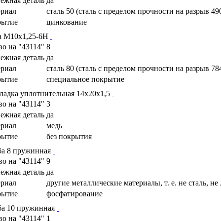
ежная деталь
да
риал
сталь 50 (сталь с пределом прочности на разрыв 49
рытие
цинкование
а М10х1,25-6Н
во на "43114"
8
ежная деталь
да
риал
сталь 80 (сталь с пределом прочности на разрыв 78
рытие
специальное покрытие
ладка уплотнительная 14х20х1,5
во на "43114"
3
ежная деталь
да
риал
медь
рытие
без покрытия
а 8 пружинная
во на "43114"
9
ежная деталь
да
риал
другие металлические материалы, т. е. не сталь, не
рытие
фосфатирование
а 10 пружинная
во на "43114"
1