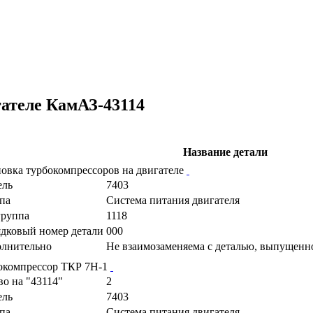
гателе КамАЗ-43114
Название детали
новка турбокомпрессоров на двигателе
ель
7403
па
Cистема питания двигателя
руппа
1118
дковый номер детали
000
лнительно
Не взаимозаменяема с деталью, выпущенн
окомпрессор ТКР 7Н-1
во на "43114"
2
ель
7403
па
Cистема питания двигателя