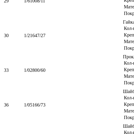
Креп
29
1/61008/11
Мате
Пок
Гайк
Кол-
Креп
30
1/21647/27
Мате
Пок
Прок
Кол-
Креп
33
1/02800/60
Мате
Пок
Шайб
Кол-
Креп
36
1/05166/73
Мате
Пок
Шайб
Кол-