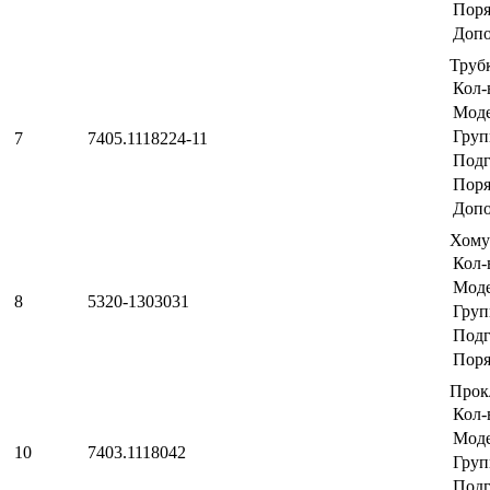
Поря
Допо
Труб
Кол-
Мод
Груп
7
7405.1118224-11
Подг
Поря
Допо
Хому
Кол-
Мод
8
5320-1303031
Груп
Подг
Поря
Прок
Кол-
Мод
10
7403.1118042
Груп
Подг