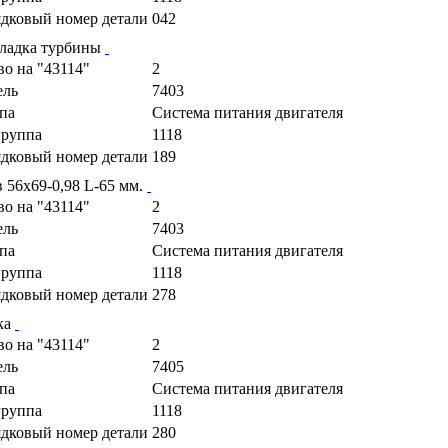
дковый номер детали
042
ладка турбины
во на "43114"
2
ель
7403
па
Cистема питания двигателя
руппа
1118
дковый номер детали
189
 56х69-0,98 L-65 мм.
во на "43114"
2
ель
7403
па
Cистема питания двигателя
руппа
1118
дковый номер детали
278
ка
во на "43114"
2
ель
7405
па
Cистема питания двигателя
руппа
1118
дковый номер детали
280