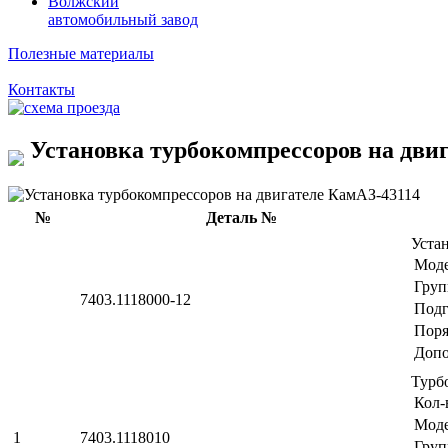
Волжский
автомобильный завод
Полезные материалы
Контакты
Установка турбокомпрессоров на дви
№
Деталь №
Уста
Мод
Груп
7403.1118000-12
Подг
Поря
Допо
Турб
Кол-
Мод
1
7403.1118010
Груп