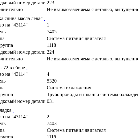
дковый номер детали
223
лнительно
Не взаимозаменяема с деталью, выпущенн
ка слива масла левая
во на "43114"
1
ель
7405
па
Cистема питания двигателя
руппа
1118
дковый номер детали
224
лнительно
Не взаимозаменяема с деталью, выпущенн
т 72 в сборе
во на "43114"
4
ель
5320
па
Система охлаждения
руппа
Трубопроводы и шланги системы охлажде
дковый номер детали
031
ладка
во на "43114"
2
ель
7403
па
Cистема питания двигателя
руппа
1118