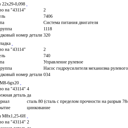
в 22х29-0,098
во на "43114"
2
ель
7406
па
Cистема питания двигателя
руппа
1118
дковый номер детали
320
ладка
во на "43114"
2
ель
740
па
Управление рулевое
руппа
Насос гидроусилителя механизма рулевог
дковый номер детали
034
 М8-6gх20
во на "43114"
4
ежная деталь
да
риал
сталь 80 (сталь с пределом прочности на разрыв 78
рытие
цинкование
а М8х1,25-6Н
во на "43114"
2