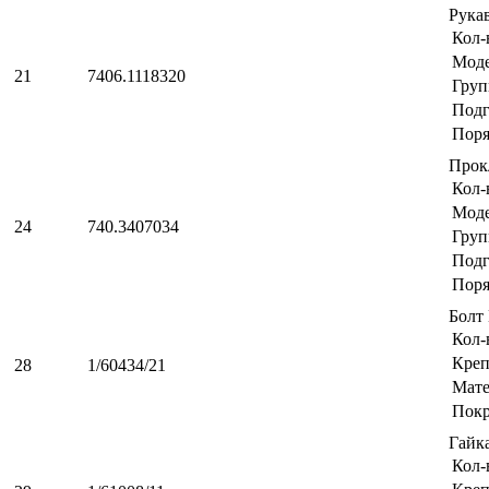
Рука
Кол-
Мод
21
7406.1118320
Груп
Подг
Поря
Прок
Кол-
Мод
24
740.3407034
Груп
Подг
Поря
Болт
Кол-
Креп
28
1/60434/21
Мате
Пок
Гайк
Кол-