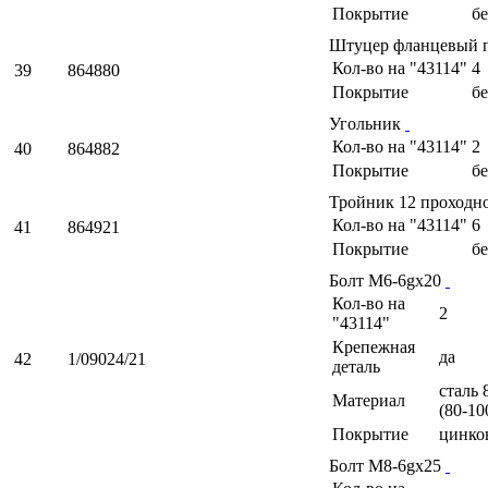
Покрытие
б
Штуцер фланцевый 
Кол-во на "43114"
4
39
864880
Покрытие
б
Угольник
Кол-во на "43114"
2
40
864882
Покрытие
б
Тройник 12 проходн
Кол-во на "43114"
6
41
864921
Покрытие
б
Болт М6-6gх20
Кол-во на
2
"43114"
Крепежная
да
42
1/09024/21
деталь
сталь 
Материал
(80-10
Покрытие
цинко
Болт М8-6gх25