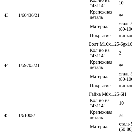
Кол-во на
10
"43114"
Крепежная
да
43
1/60436/21
деталь
сталь 
Материал
(80-10
Покрытие
цинко
Болт М10х1,25-6gх1
Кол-во на
2
"43114"
Крепежная
да
44
1/59703/21
деталь
сталь 
Материал
(80-10
Покрытие
цинко
Гайка М8х1,25-6Н
Кол-во на
10
"43114"
Крепежная
да
45
1/61008/11
деталь
сталь 
Материал
(50-80