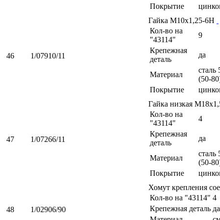
Покрытие
цинко
Гайка М10х1,25-6Н
Кол-во на
9
"43114"
Крепежная
да
46
1/07910/11
деталь
сталь 
Материал
(50-80
Покрытие
цинко
Гайка низкая М18х1
Кол-во на
4
"43114"
Крепежная
да
47
1/07266/11
деталь
сталь 
Материал
(50-80
Покрытие
цинко
Хомут крепления со
Кол-во на "43114"
4
Крепежная деталь
да
48
1/02906/90
Материал
с