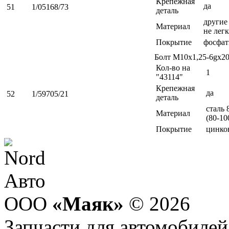
Крепежная
да
51
1/05168/73
деталь
другие 
Материал
не легк
Покрытие
фосфат
Болт М10х1,25-6gх2
Кол-во на
1
"43114"
Крепежная
да
52
1/59705/21
деталь
сталь 
Материал
(80-10
Покрытие
цинко
ООО
«Маяк»
© 2026
Запчасти для автомобилей