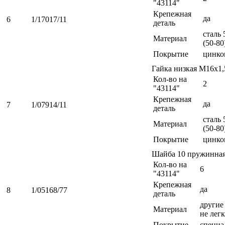
"43114"
Крепежная
да
6
1/17017/11
деталь
сталь 
Материал
(50-80
Покрытие
цинко
Гайка низкая М16х1
Кол-во на
2
"43114"
Крепежная
да
7
1/07914/11
деталь
сталь 
Материал
(50-80
Покрытие
цинко
Шайба 10 пружинна
Кол-во на
6
"43114"
Крепежная
да
8
1/05168/77
деталь
другие 
Материал
не легк
Покрытие
специа