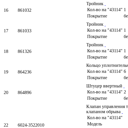
Тройник
Кол-во на "43114"
1
16
861032
Покрытие
б
Тройник
Кол-во на "43114"
1
17
861033
Покрытие
б
Тройник
Кол-во на "43114"
1
18
861326
Покрытие
б
Кольцо уплотнитель
Кол-во на "43114"
6
19
864236
Покрытие
б
Штуцер ввертный
Кол-во на "43114"
2
20
864896
Покрытие
б
Клапан управления 
клапаном обрыва
Кол-во на "43114"
Модель
22
6024-3522010