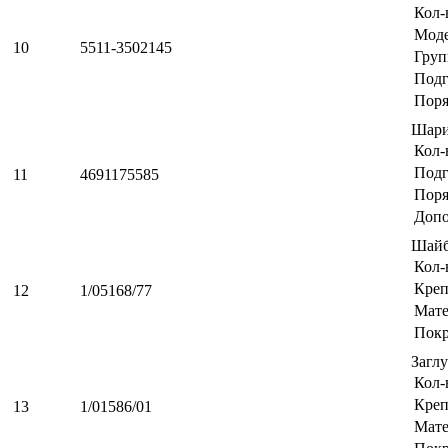
Кол-
Мод
10
5511-3502145
Груп
Подг
Поря
Шари
Кол-
Подг
11
4691175585
Поря
Допо
Шайб
Кол-
Креп
12
1/05168/77
Мате
Пок
Загл
Кол-
Креп
13
1/01586/01
Мате