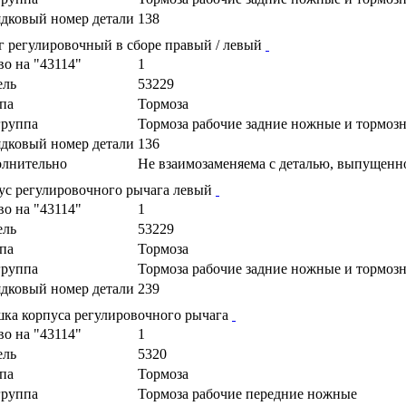
дковый номер детали
138
г регулировочный в сборе правый / левый
во на "43114"
1
ель
53229
па
Тормоза
руппа
Тормоза рабочие задние ножные и тормоз
дковый номер детали
136
лнительно
Не взаимозаменяема с деталью, выпущенн
ус регулировочного рычага левый
во на "43114"
1
ель
53229
па
Тормоза
руппа
Тормоза рабочие задние ножные и тормоз
дковый номер детали
239
ка корпуса регулировочного рычага
во на "43114"
1
ель
5320
па
Тормоза
руппа
Тормоза рабочие передние ножные