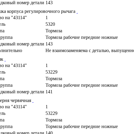
дковый номер детали
143
ка корпуса регулировочного рычага
во на "43114"
1
ель
5320
па
Тормоза
руппа
Тормоза рабочие передние ножные
дковый номер детали
143
лнительно
Не взаимозаменяема с деталью, выпущенн
як
во на "43114"
1
ель
53229
па
Тормоза
руппа
Тормоза рабочие передние ножные
дковый номер детали
141
ерня червячная
во на "43114"
1
ель
53229
па
Тормоза
руппа
Тормоза рабочие передние ножные
дковый номер детали
140