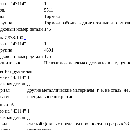
во на "43114"
1
ель
5511
па
Тормоза
руппа
Тормоза рабочие задние ножные и тормоз
дковый номер детали
145
к 7,938-100
во на "43114"
1
руппа
4691
дковый номер детали
175
лнительно
Не взаимозаменяема с деталью, выпущенн
а 10 пружинная
во на "43114"
1
ежная деталь
да
риал
другие металлические материалы, т. е. не сталь, не
рытие
специальное покрытие
ушка 16
во на "43114"
1
ежная деталь
да
риал
сталь 40 (сталь с пределом прочности на разрыв 33