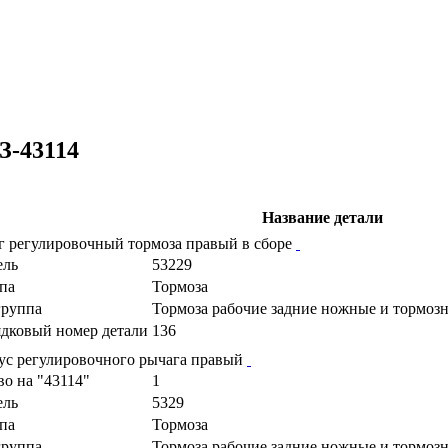
З-43114
Название детали
г регулировочный тормоза правый в сборе
ель
53229
па
Тормоза
руппа
Тормоза рабочие задние ножные и тормоз
дковый номер детали
136
ус регулировочного рычага правый
во на "43114"
1
ель
5329
па
Тормоза
руппа
Тормоза рабочие задние ножные и тормоз