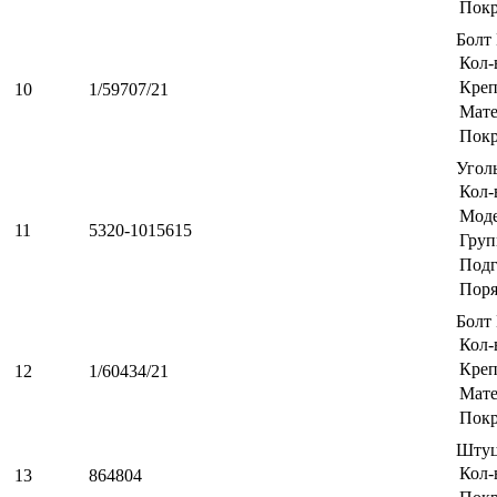
Пок
Болт
Кол-
Креп
10
1/59707/21
Мате
Пок
Угол
Кол-
Мод
11
5320-1015615
Груп
Подг
Поря
Болт
Кол-
Креп
12
1/60434/21
Мате
Пок
Штуц
Кол-
13
864804