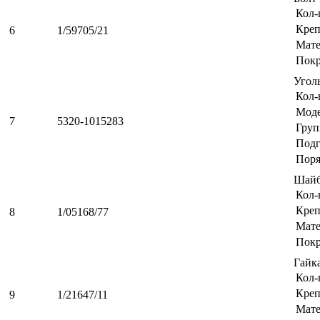
Кол-
Креп
6
1/59705/21
Мате
Пок
Угол
Кол-
Мод
7
5320-1015283
Груп
Подг
Поря
Шайб
Кол-
Креп
8
1/05168/77
Мате
Пок
Гайк
Кол-
Креп
9
1/21647/11
Мате