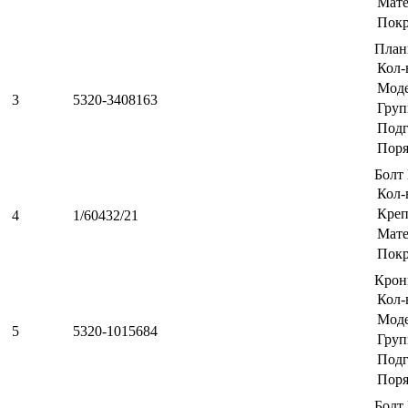
Мате
Пок
План
Кол-
Мод
3
5320-3408163
Груп
Подг
Поря
Болт
Кол-
Креп
4
1/60432/21
Мате
Пок
Крон
Кол-
Мод
5
5320-1015684
Груп
Подг
Поря
Болт