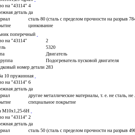
во на "43114"
4
ежная деталь
да
риал
сталь 80 (сталь с пределом прочности на разрыв 78
рытие
цинкование
ьник поперечный
во на "43114"
2
ель
5320
па
Двигатель
руппа
Подогреватель пусковой двигателя
дковый номер детали
283
а 10 пружинная
во на "43114"
6
ежная деталь
да
риал
другие металлические материалы, т. е. не сталь, не
рытие
специальное покрытие
а М10х1,25-6Н
во на "43114"
2
ежная деталь
да
риал
сталь 50 (сталь с пределом прочности на разрыв 49