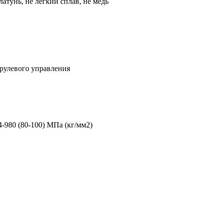
 латунь, не легкий сплав, не медь
рулевого управления
4-980 (80-100) МПа (кг/мм2)