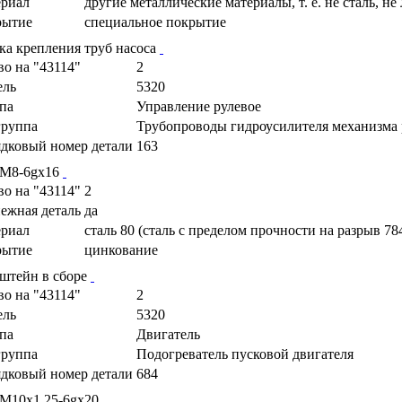
риал
другие металлические материалы, т. е. не сталь, не
рытие
специальное покрытие
ка крепления труб насоса
во на "43114"
2
ель
5320
па
Управление рулевое
руппа
Трубопроводы гидроусилителя механизма 
дковый номер детали
163
 М8-6gх16
во на "43114"
2
ежная деталь
да
риал
сталь 80 (сталь с пределом прочности на разрыв 78
рытие
цинкование
штейн в сборе
во на "43114"
2
ель
5320
па
Двигатель
руппа
Подогреватель пусковой двигателя
дковый номер детали
684
 М10х1,25-6gх20