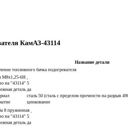
вателя КамАЗ-43114
Название детали
ление топливного бачка подогревателя
а М8х1,25-6Н
во на "43114"
5
ежная деталь
да
риал
сталь 50 (сталь с пределом прочности на разрыв 49
рытие
цинкование
а 8 пружинная
во на "43114"
5
ежная деталь
да