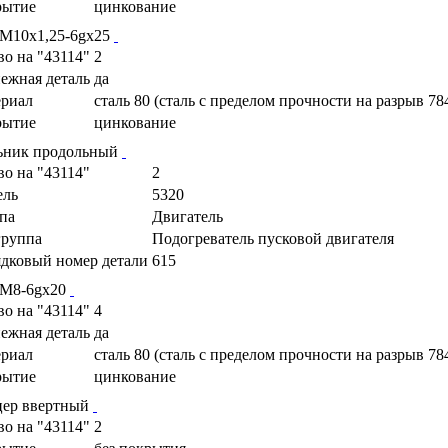
рытие
цинкование
 М10х1,25-6gх25
во на "43114"
2
ежная деталь
да
риал
сталь 80 (сталь с пределом прочности на разрыв 78
рытие
цинкование
ьник продольный
во на "43114"
2
ель
5320
па
Двигатель
руппа
Подогреватель пусковой двигателя
дковый номер детали
615
 М8-6gх20
во на "43114"
4
ежная деталь
да
риал
сталь 80 (сталь с пределом прочности на разрыв 78
рытие
цинкование
ер ввертный
во на "43114"
2