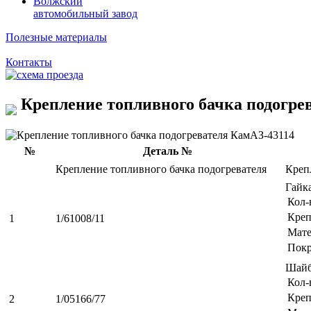
Волжский
автомобильный завод
Полезные материалы
Контакты
Крепление топливного бачка подогре
№
Деталь №
Крепление топливного бачка подогревателя
Креп
Гайк
Кол-
Креп
1
1/61008/11
Мате
Пок
Шайб
Кол-
Креп
2
1/05166/77