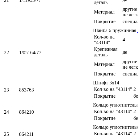
21
1/11953/77
деталь
другие 
Материал
не легк
Покрытие
специа
Шайба 6 пружинная
Кол-во на
4
"43114"
Крепежная
да
22
1/05164/77
деталь
другие 
Материал
не легк
Покрытие
специа
Штифт 3х14
Кол-во на "43114"
2
23
853763
Покрытие
б
Кольцо уплотнитель
Кол-во на "43114"
2
24
864210
Покрытие
б
Кольцо уплотнитель
Кол-во на "43114"
2
25
864211