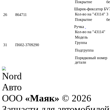
Покрытие
б
Шарик-фиксатор БV
Кол-во на "43114"
3
26
864711
Покрытие
б
Ручка
Кол-во на "43114"
Модель
Группа
31
П602-3709290
Подгруппа
Порядковый номер
детали
ООО
«Маяк»
© 2026
Запчасти для автомобилей