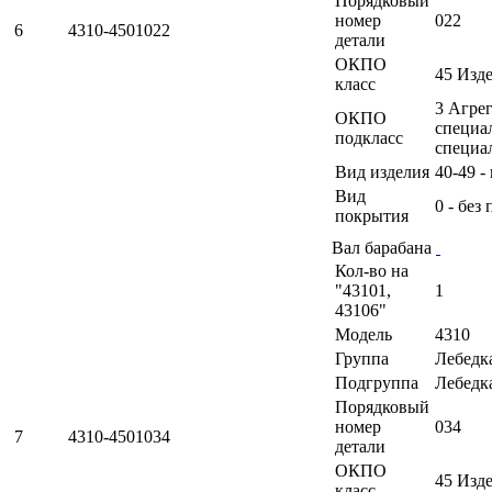
Порядковый
номер
022
6
4310-4501022
детали
ОКПО
45 Изд
класс
3 Агрег
ОКПО
специа
подкласс
специа
Вид изделия
40-49 -
Вид
0 - без
покрытия
Вал барабана
Кол-во на
"43101,
1
43106"
Модель
4310
Группа
Лебедк
Подгруппа
Лебедк
Порядковый
номер
034
7
4310-4501034
детали
ОКПО
45 Изд
класс