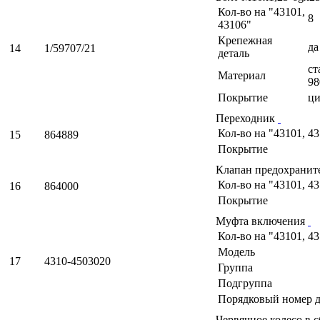
Кол-во на "43101,
8
43106"
Крепежная
да
14
1/59707/21
деталь
ст
Материал
98
Покрытие
ци
Переходник
Кол-во на "43101, 4
15
864889
Покрытие
Клапан предохраните
Кол-во на "43101, 4
16
864000
Покрытие
Муфта включения
Кол-во на "43101, 4
Модель
17
4310-4503020
Группа
Подгруппа
Порядковый номер д
Червячное колесо в 