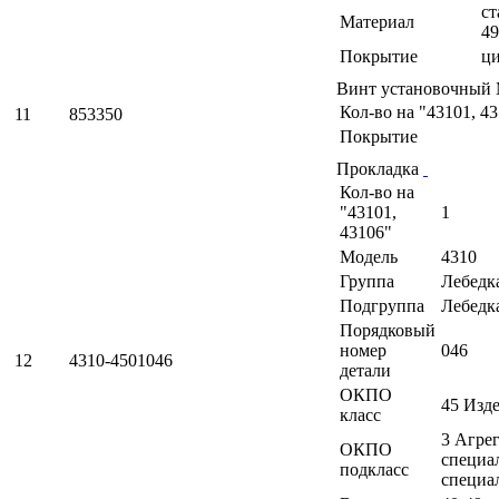
ст
Материал
49
Покрытие
ц
Винт установочный 
Кол-во на "43101, 4
11
853350
Покрытие
Прокладка
Кол-во на
"43101,
1
43106"
Модель
4310
Группа
Лебедк
Подгруппа
Лебедк
Порядковый
номер
046
12
4310-4501046
детали
ОКПО
45 Изд
класс
3 Агрег
ОКПО
специа
подкласс
специа