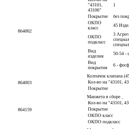
"43101,
1
43106"
Покрытие
без пок
ОКПО
45 Изд
класс
864002
3 Агрег
ОКПО
специал
подкласс
специа
Вид
50-54 -
изделия
Вид
6 - фос
покрытия
Колпачок клапана (4
Кол-во на "43101, 4
864003
Покрытие
Манжета в сборе
Кол-во на "43101, 4
Покрытие
864159
ОКПО класс
ОКПО подкласс