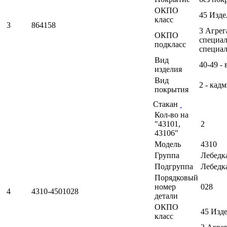
ОКПО
45 Изд
класс
3
864158
3 Агрег
ОКПО
специал
подкласс
специа
Вид
40-49 -
изделия
Вид
2 - кад
покрытия
Стакан
Кол-во на
"43101,
2
43106"
Модель
4310
Группа
Лебедк
Подгруппа
Лебедк
Порядковый
номер
028
4
4310-4501028
детали
ОКПО
45 Изд
класс