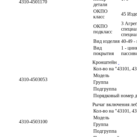
4310-4501170
детали
ОКПО
45 Изд
класс
3 Агрег
ОКПО
специа
подкласс
специа
Вид изделия
40-49 -
Вид
1 - ци
покрытия
пассив
Кронштейн
Кол-во на "43101, 4
Модель
4310-4503053
Группа
Подгруппа
Порядковый номер д
Рычаг включения леб
Кол-во на "43101, 4
Модель
4310-4503100
Группа
Подгруппа