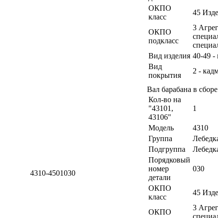
ОКПО
45 Изд
класс
3 Агрег
ОКПО
специа
подкласс
специа
Вид изделия
40-49 -
Вид
2 - кад
покрытия
Вал барабана в сбор
Кол-во на
"43101,
1
43106"
Модель
4310
Группа
Лебедк
Подгруппа
Лебедк
Порядковый
номер
030
4310-4501030
детали
ОКПО
45 Изд
класс
3 Агрег
ОКПО
специа