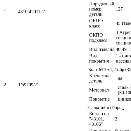
Порядковый
номер
127
1
4310-4501127
детали
ОКПО
45 Изд
класс
3 Агрег
ОКПО
специа
подкласс
специа
Вид изделия
40-49 -
Вид
1 - ци
покрытия
пассив
Болт М10х1,25-6gх3
Крепежная
да
деталь
2
1/59709/21
сталь 
Материал
(80-10
Покрытие
цинко
Сальник в сборе
Кол-во на
"43101,
2
43106"
Покрытие
без пок