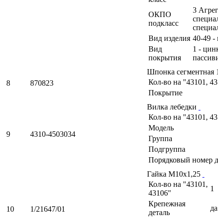
3 Агрег
ОКПО
специа
подкласс
специа
Вид изделия
40-49 -
Вид
1 - ци
покрытия
пассив
Шпонка сегментная 
Кол-во на "43101, 4
8
870823
Покрытие
Вилка лебедки
Кол-во на "43101, 4
Модель
9
4310-4503034
Группа
Подгруппа
Порядковый номер д
Гайка М10х1,25
Кол-во на "43101,
1
43106"
Крепежная
да
10
1/21647/01
деталь