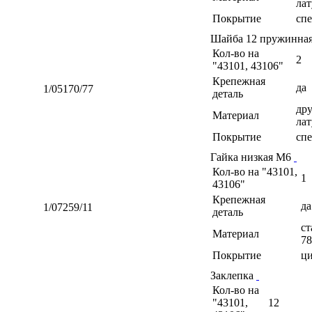
лат
Покрытие
сп
Шайба 12 пружинна
Кол-во на
2
"43101, 43106"
Крепежная
да
1/05170/77
деталь
дру
Материал
лат
Покрытие
сп
Гайка низкая М6
Кол-во на "43101,
1
43106"
Крепежная
да
1/07259/11
деталь
ст
Материал
78
Покрытие
ц
Заклепка
Кол-во на
"43101,
12