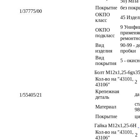
50) МПа 
Покрытие
без покр
1/37775/00
ОКПО
45 Изде
класс
9 Унифиц
ОКПО
применя
подкласс
ремонтн
Вид
90-99 - 
изделия
пробки
Вид
5 - окис
покрытия
Болт М12х1,25-6gх3
Кол-во на "43101,
2
43106"
Крепежная
да
1/55405/21
деталь
ст
Материал
98
Покрытие
ци
Гайка М12х1,25-6Н
Кол-во на "43101,
2
43106"