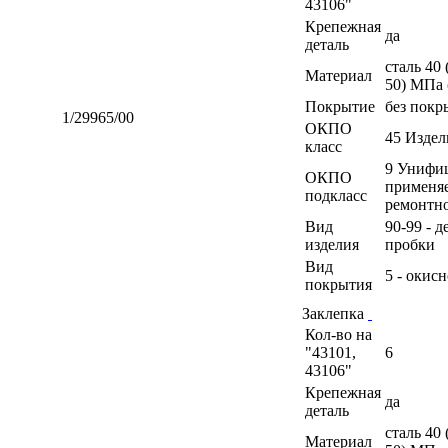
43106"
Крепежная
да
деталь
сталь 40
Материал
50) МПа 
Покрытие
без покр
1/29965/00
ОКПО
45 Изде
класс
9 Унифиц
ОКПО
применя
подкласс
ремонтн
Вид
90-99 - 
изделия
пробки
Вид
5 - окис
покрытия
Заклепка
Кол-во на
"43101,
6
43106"
Крепежная
да
деталь
сталь 40
Материал