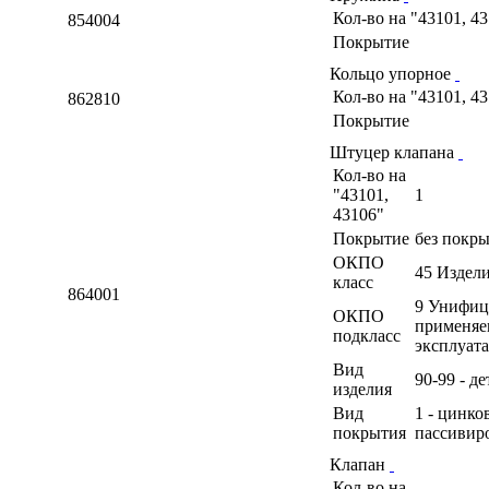
Кол-во на "43101, 4
854004
Покрытие
Кольцо упорное
Кол-во на "43101, 4
862810
Покрытие
Штуцер клапана
Кол-во на
"43101,
1
43106"
Покрытие
без покр
ОКПО
45 Издел
класс
864001
9 Унифиц
ОКПО
применяе
подкласс
эксплуат
Вид
90-99 - д
изделия
Вид
1 - цинко
покрытия
пассивир
Клапан
Кол-во на