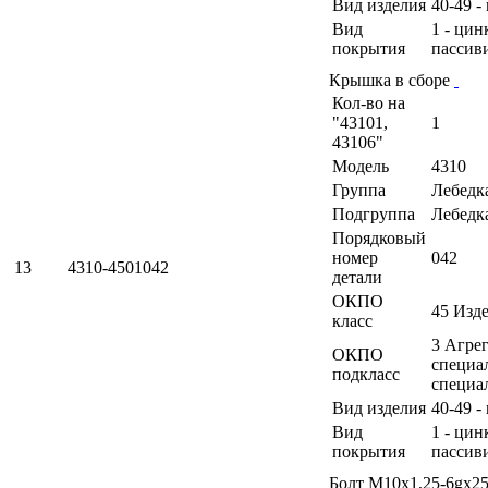
Вид изделия
40-49 -
Вид
1 - ци
покрытия
пассив
Крышка в сборе
Кол-во на
"43101,
1
43106"
Модель
4310
Группа
Лебедк
Подгруппа
Лебедк
Порядковый
номер
042
13
4310-4501042
детали
ОКПО
45 Изд
класс
3 Агрег
ОКПО
специа
подкласс
специа
Вид изделия
40-49 -
Вид
1 - ци
покрытия
пассив
Болт М10х1,25-6gх2