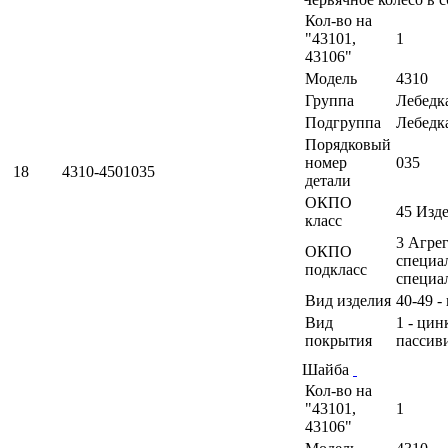
Кол-во на
"43101,
1
43106"
Модель
4310
Группа
Лебедк
Подгруппа
Лебедк
Порядковый
номер
035
18
4310-4501035
детали
ОКПО
45 Изд
класс
3 Агрег
ОКПО
специа
подкласс
специа
Вид изделия
40-49 -
Вид
1 - ци
покрытия
пассив
Шайба
Кол-во на
"43101,
1
43106"