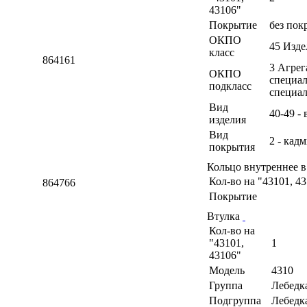
43106"
Покрытие
без пок
ОКПО
45 Изд
класс
864161
3 Агрег
ОКПО
специал
подкласс
специа
Вид
40-49 -
изделия
Вид
2 - кад
покрытия
Кольцо внутреннее в
Кол-во на "43101, 4
864766
Покрытие
Втулка
Кол-во на
"43101,
1
43106"
Модель
4310
Группа
Лебедк
Подгруппа
Лебедк