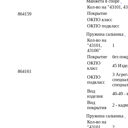
Манжета в сборе
Кол-во на "43101, 4
Покрытие
864159
ОКПО класс
ОКПО подкласс
Пружина сальника
Кол-во на
"43101,
1
43106"
Покрытие
без пок
ОКПО
45 Изд
класс
864161
3 Агрег
ОКПО
специал
подкласс
специа
Вид
40-49 -
изделия
Вид
2 - кад
покрытия
Пружина сальника
Кол-во на
"43101,
2