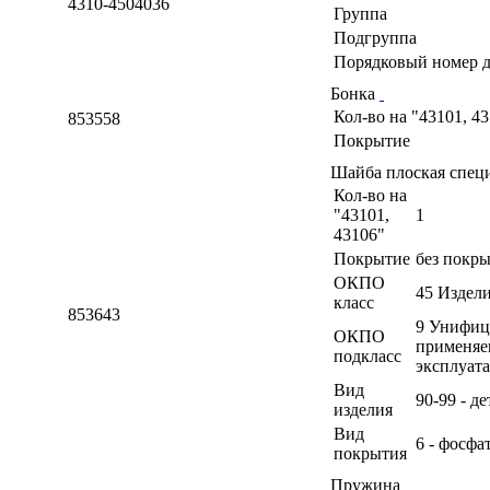
4310-4504036
Группа
Подгруппа
Порядковый номер д
Бонка
Кол-во на "43101, 4
853558
Покрытие
Шайба плоская специ
Кол-во на
"43101,
1
43106"
Покрытие
без покр
ОКПО
45 Издел
класс
853643
9 Унифиц
ОКПО
применяе
подкласс
эксплуат
Вид
90-99 - д
изделия
Вид
6 - фосфа
покрытия
Пружина