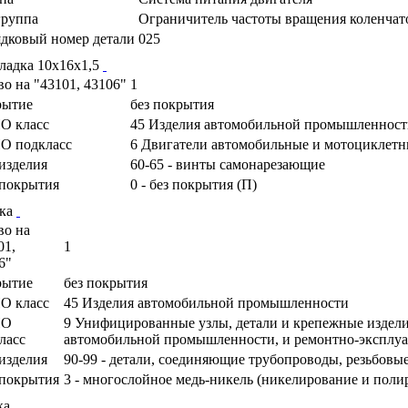
руппа
Ограничитель частоты вращения коленчато
дковый номер детали
025
ладка 10х16х1,5
во на "43101, 43106"
1
рытие
без покрытия
О класс
45 Изделия автомобильной промышленност
О подкласс
6 Двигатели автомобильные и мотоциклетны
изделия
60-65 - винты самонарезающие
покрытия
0 - без покрытия (П)
ка
во на
01,
1
6"
рытие
без покрытия
О класс
45 Изделия автомобильной промышленности
ПО
9 Унифицированные узлы, детали и крепежные издели
ласс
автомобильной промышленности, и ремонтно-эксплу
изделия
90-99 - детали, соединяющие трубопроводы, резьбовы
покрытия
3 - многослойное медь-никель (никелирование и поли
ка