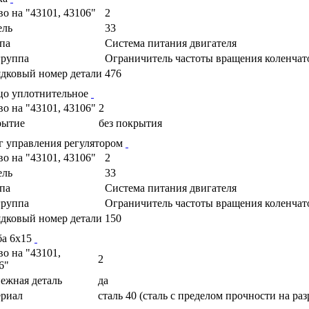
во на "43101, 43106"
2
ель
33
па
Cистема питания двигателя
руппа
Ограничитель частоты вращения коленчато
дковый номер детали
476
цо уплотнительное
во на "43101, 43106"
2
рытие
без покрытия
г управления регулятором
во на "43101, 43106"
2
ель
33
па
Cистема питания двигателя
руппа
Ограничитель частоты вращения коленчато
дковый номер детали
150
а 6х15
во на "43101,
2
6"
ежная деталь
да
риал
сталь 40 (сталь с пределом прочности на ра