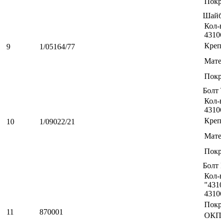
Пок
Шайб
Кол-
4310
Креп
9
1/05164/77
Мате
Пок
Болт
Кол-
4310
Креп
10
1/09022/21
Мате
Пок
Болт
Кол-
"431
4310
Пок
11
870001
ОКП