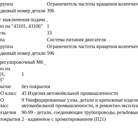
руппа
Ограничитель частоты вращения коленчато
дковый номер детали
396
г выключения подачи
во на "43101, 43106"
1
ель
33
па
Cистема питания двигателя
руппа
Ограничитель частоты вращения коленчато
дковый номер детали
596
 регулировочный М6
во на
01,
1
6"
рытие
без покрытия
О класс
45 Изделия автомобильной промышленности
ПО
9 Унифицированные узлы, детали и крепежные издели
ласс
автомобильной промышленности, и ремонтно-эксплу
изделия
90-99 - детали, соединяющие трубопроводы, резьбовы
покрытия
2 - кадмиевое с хроматированием (П21)