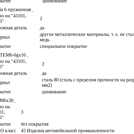
рытие
цинкование
а 6 пружинная
во на "43101,
2
6"
ежная деталь
да
другие металлические материалы, т. е. не стал
риал
медь
рытие
специальное покрытие
 ТЕМ6-6gх16
во на "43101,
2
6"
ежная деталь
да
сталь 80 (сталь с пределом прочности на раз
риал
мм2)
рытие
цинкование
 М6х30
во на
01,
3
6"
рытие
без покрытия
О класс
45 Изделия автомобильной промышленности