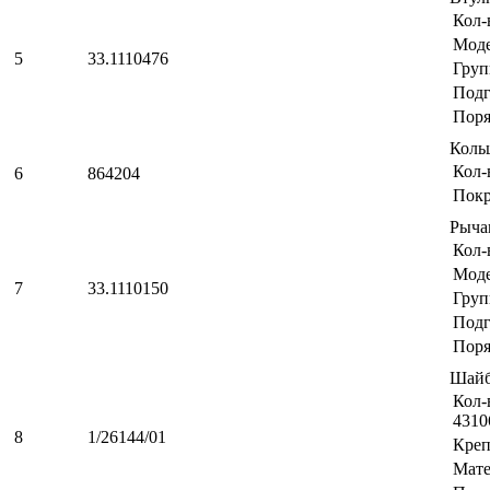
Кол-
Мод
5
33.1110476
Груп
Подг
Поря
Коль
Кол-
6
864204
Пок
Рыча
Кол-
Мод
7
33.1110150
Груп
Подг
Поря
Шайб
Кол-
4310
8
1/26144/01
Креп
Мате