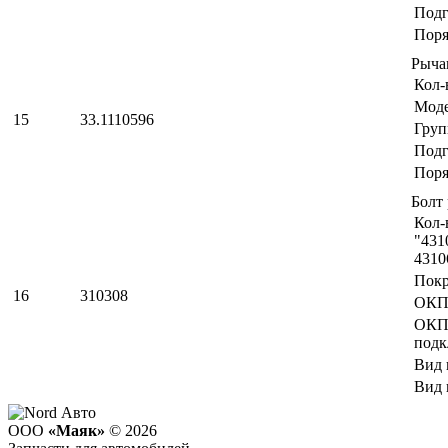
Подг
Поря
Рыча
Кол-
Мод
15
33.1110596
Груп
Подг
Поря
Болт
Кол-
"431
4310
Пок
16
310308
ОКП
ОК
подк
Вид 
Вид 
ООО
«Маяк»
© 2026