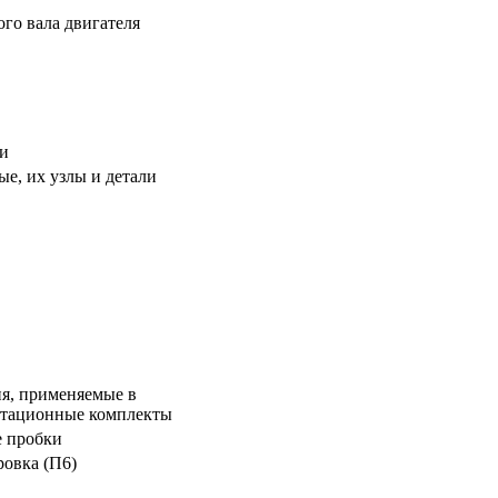
го вала двигателя
и
е, их узлы и детали
я, применяемые в
атационные комплекты
е пробки
ровка (П6)