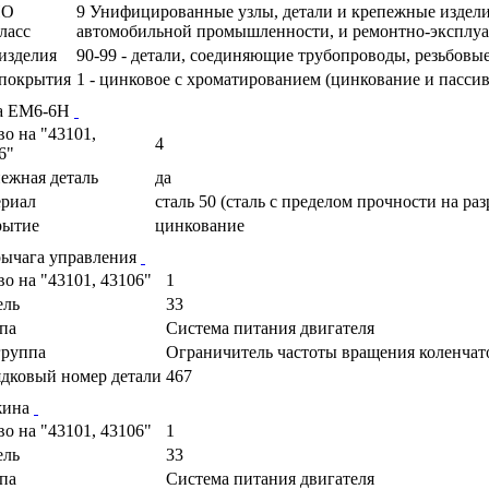
ПО
9 Унифицированные узлы, детали и крепежные издели
ласс
автомобильной промышленности, и ремонтно-эксплу
изделия
90-99 - детали, соединяющие трубопроводы, резьбовы
покрытия
1 - цинковое с хроматированием (цинкование и пасси
а ЕМ6-6Н
во на "43101,
4
6"
ежная деталь
да
риал
сталь 50 (сталь с пределом прочности на ра
рытие
цинкование
рычага управления
во на "43101, 43106"
1
ель
33
па
Cистема питания двигателя
руппа
Ограничитель частоты вращения коленчато
дковый номер детали
467
жина
во на "43101, 43106"
1
ель
33
па
Cистема питания двигателя