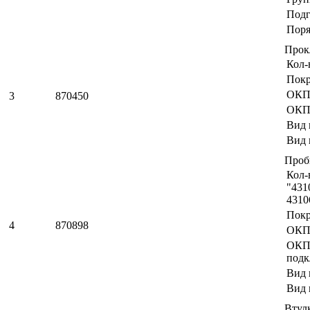
Подг
Поря
Прок
Кол-
Пок
ОКП
3
870450
ОКП
Вид 
Вид 
Проб
Кол-
"431
4310
Пок
4
870898
ОКП
ОК
подк
Вид 
Вид 
Втул