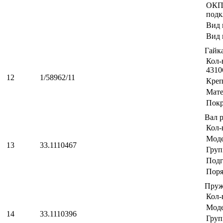
ОК
подк
Вид 
Вид 
Гайк
Кол-
4310
12
1/58962/11
Креп
Мате
Пок
Вал 
Кол-
Мод
13
33.1110467
Груп
Подг
Поря
Пру
Кол-
Мод
14
33.1110396
Груп