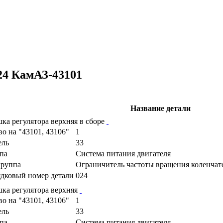
24 КамАЗ-43101
Название детали
ка регулятора верхняя в сборе
во на "43101, 43106"
1
ель
33
па
Cистема питания двигателя
руппа
Ограничитель частоты вращения коленчато
дковый номер детали
024
ка регулятора верхняя
во на "43101, 43106"
1
ель
33
па
Cистема питания двигателя