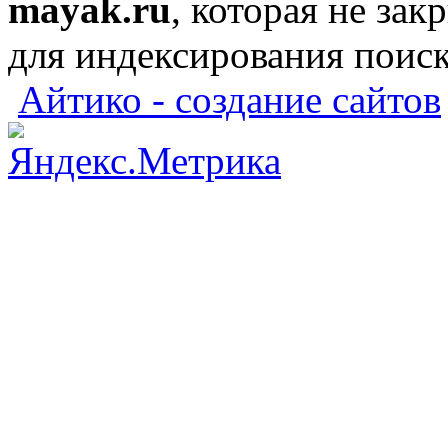
mayak.ru
, которая не зак
для индексирования поис
Айтико - создание сайтов