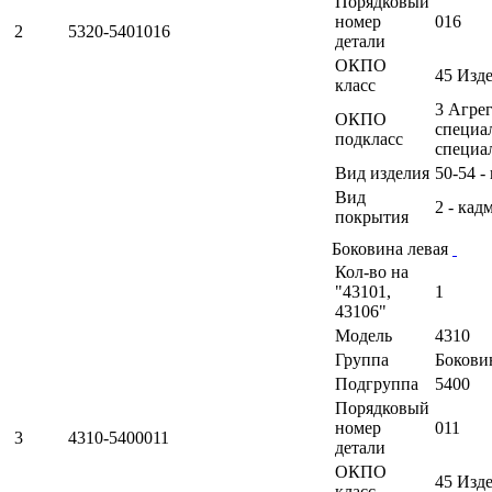
Порядковый
номер
016
2
5320-5401016
детали
ОКПО
45 Изд
класс
3 Агрег
ОКПО
специа
подкласс
специа
Вид изделия
50-54 
Вид
2 - кад
покрытия
Боковина левая
Кол-во на
"43101,
1
43106"
Модель
4310
Группа
Бокови
Подгруппа
5400
Порядковый
номер
011
3
4310-5400011
детали
ОКПО
45 Изд
класс