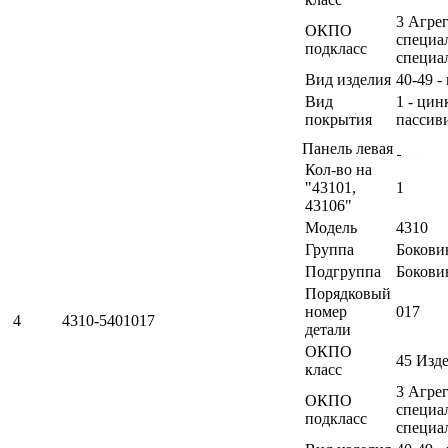
3 Агрег
ОКПО
специа
подкласс
специа
Вид изделия
40-49 -
Вид
1 - ци
покрытия
пассив
Панель левая
Кол-во на
"43101,
1
43106"
Модель
4310
Группа
Бокови
Подгруппа
Бокови
Порядковый
номер
017
4
4310-5401017
детали
ОКПО
45 Изд
класс
3 Агрег
ОКПО
специа
подкласс
специа