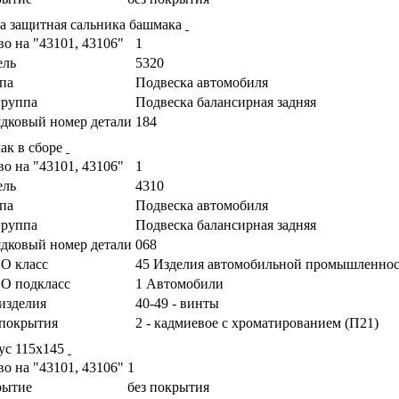
а защитная сальника башмака
во на "43101, 43106"
1
ель
5320
па
Подвеска автомобиля
руппа
Подвеска балансирная задняя
дковый номер детали
184
ак в сборе
во на "43101, 43106"
1
ель
4310
па
Подвеска автомобиля
руппа
Подвеска балансирная задняя
дковый номер детали
068
О класс
45 Изделия автомобильной промышленно
О подкласс
1 Автомобили
изделия
40-49 - винты
покрытия
2 - кадмиевое с хроматированием (П21)
ус 115х145
во на "43101, 43106"
1
рытие
без покрытия