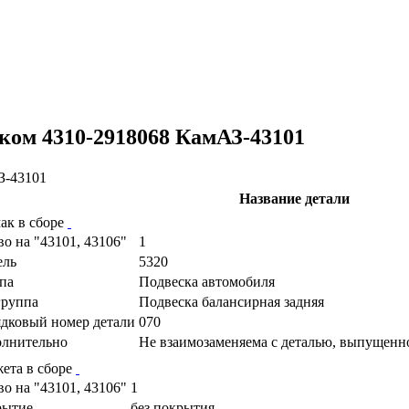
ком 4310-2918068 КамАЗ-43101
Название детали
ак в сборе
во на "43101, 43106"
1
ель
5320
па
Подвеска автомобиля
руппа
Подвеска балансирная задняя
дковый номер детали
070
лнительно
Не взаимозаменяема с деталью, выпущенн
ета в сборе
во на "43101, 43106"
1
рытие
без покрытия