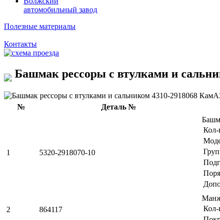
Волжский
автомобильный завод
Полезные материалы
Контакты
Башмак рессоры с втулками и сальни
№
Деталь №
Башм
Кол-
Мод
Груп
1
5320-2918070-10
Подг
Поря
Допо
Манж
Кол-
2
864117
Пок