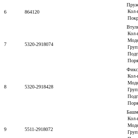
Пру
Кол-
6
864120
Пок
Втул
Кол-
Мод
7
5320-2918074
Груп
Подг
Поря
Фикс
Кол-
Мод
8
5320-2918428
Груп
Подг
Поря
Башм
Кол-
Мод
9
5511-2918072
Груп