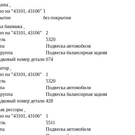
жина
во на "43101, 43106"
1
рытие
без покрытия
ка башмака
во на "43101, 43106"
2
ель
5320
па
Подвеска автомобиля
руппа
Подвеска балансирная задняя
дковый номер детали
074
атор
во на "43101, 43106"
1
ель
5320
па
Подвеска автомобиля
руппа
Подвеска балансирная задняя
дковый номер детали
428
ак рессоры
во на "43101, 43106"
1
ель
5511
па
Подвеска автомобиля