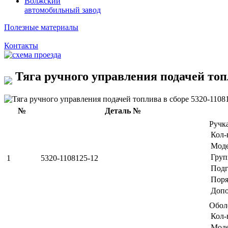
Волжский
автомобильный завод
Полезные материалы
Контакты
Тяга ручного управления подачей топл
№
Деталь №
Ручк
Кол-
Мод
Груп
1
5320-1108125-12
Подг
Поря
Допо
Обол
Кол-
Мод