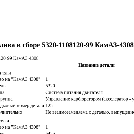
ива в сборе 5320-1108120-99 КамАЗ-4308
Название детали
а тяги
во на "КамАЗ 4308"
1
ель
5320
па
Cистема питания двигателя
руппа
Управление карбюратором (акселератор - 
дковый номер детали
125
лнительно
Не взаимозаменяема с деталью, выпущенн
очка
во на "КамАЗ 4308"
1
ель
5425