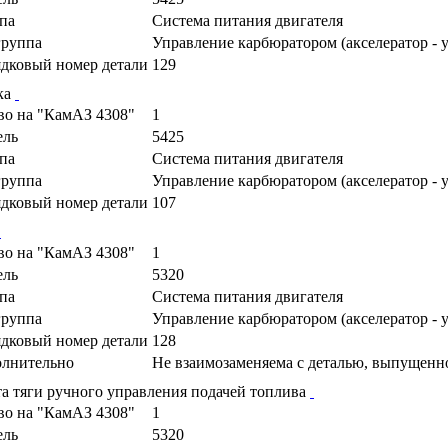
па
Cистема питания двигателя
руппа
Управление карбюратором (акселератор - 
дковый номер детали
129
ка
во на "КамАЗ 4308"
1
ель
5425
па
Cистема питания двигателя
руппа
Управление карбюратором (акселератор - 
дковый номер детали
107
во на "КамАЗ 4308"
1
ель
5320
па
Cистема питания двигателя
руппа
Управление карбюратором (акселератор - 
дковый номер детали
128
лнительно
Не взаимозаменяема с деталью, выпущенн
а тяги ручного управления подачей топлива
во на "КамАЗ 4308"
1
ель
5320