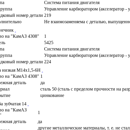
па
Cистема питания двигателя
руппа
Управление карбюратором (акселератор - 
дковый номер детали
219
лнительно
Не взаимозаменяема с деталью, выпущенн
нечник
во на "КамАЗ 4308"
1
ель
5425
па
Cистема питания двигателя
руппа
Управление карбюратором (акселератор - 
дковый номер детали
224
а низкая М14х1,5-6Н
во на "КамАЗ 4308"
1
ежная деталь
да
риал
сталь 50 (сталь с пределом прочности на раз
рытие
цинкование
а зубчатая 14
во на "КамАЗ
1
"
ежная деталь
да
другие металлические материалы, т. е. не стал