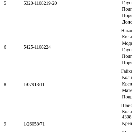
Груп
5
5320-1108219-20
Подг
Поря
Допо
Нако
Кол-
Мод
6
5425-1108224
Груп
Подг
Поря
Гайк
Кол-
Креп
8
1/07913/11
Мате
Пок
Шайб
Кол-
4308
Креп
9
1/26058/71